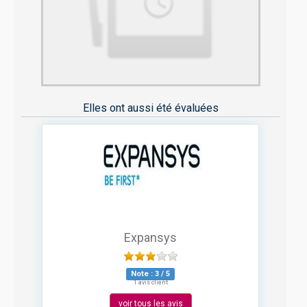
Elles ont aussi été évaluées
Expansys
Note :
3
/
5
1 avis client
voir tous les avis