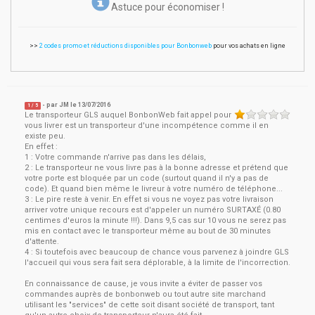
Astuce pour économiser !
>>
2 codes promo et réductions disponibles pour Bonbonweb
pour vos achats en ligne
- par
JM
le
13/07/2016
1
/ 5
Le transporteur GLS auquel BonbonWeb fait appel pour
vous livrer est un transporteur d'une incompétence comme il en
existe peu.
En effet :
1 : Votre commande n'arrive pas dans les délais,
2 : Le transporteur ne vous livre pas à la bonne adresse et prétend que
votre porte est bloquée par un code (surtout quand il n'y a pas de
code). Et quand bien même le livreur à votre numéro de téléphone...
3 : Le pire reste à venir. En effet si vous ne voyez pas votre livraison
arriver votre unique recours est d'appeler un numéro SURTAXÉ (0.80
centimes d'euros la minute !!!). Dans 9,5 cas sur 10 vous ne serez pas
mis en contact avec le transporteur même au bout de 30 minutes
d'attente.
4 : Si toutefois avec beaucoup de chance vous parvenez à joindre GLS
l'accueil qui vous sera fait sera déplorable, à la limite de l'incorrection.
En connaissance de cause, je vous invite a éviter de passer vos
commandes auprès de bonbonweb ou tout autre site marchand
utilisant les "services" de cette soit disant société de transport, tant