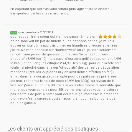
qu'un autre choix de transporteur n'aura été fait.
En espérant que cet avis vous rendra plus vigilant sur le choix du
transporteur par les sites marchands.
- par
carodav
le
01/12/2011
4
/ 5
pour accueillir ma soeur qui vient de passer 6 mois en
chine sans voir un pot de nutella ou de bonbons haribo, je voulais
trouver un site où m'approvisionner en friandises diverses et variées.
j'ai trouvé mon bonheur sur "bonbonweb" où j'ai pu non seulement
remplir mon panier de grosses guimauves "bananes fourrées
chocolat" (3,99€ les 10) mais aussi d'oursons gélifiés (seulement 4,99€
le kilo!!) et de "langues citriques" (4,99€ les 500g). pour que la fête soit
totale j'ai pioché dans le rayon "chocolats" des carrés de dégustation
monbana (3,99€ les 22 pièces (il y en avait deux d'offertes en fait)).
enfin, dans le rayon gâteaux j'ai opté pour ces pâtisseries préférées:
les maxi rochers à la noix de coco (2,99€ les 300g). au niveau de la
livraison j'en ai eu pour 4,90€ mais si vous êtes moins raisonnable que
moi et que vous achetez pour 65€ de marchandises vous ne paierez
pas les frais de port. a noter pour ceux que ça intéresse: la présence
d'un rayon "sans sucres ajoutés", aussi bien pour les bonbons que
pour les gâteaux
Les clients ont apprécié ces boutiques