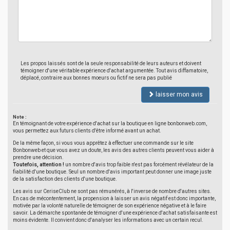
Les propos laissés sont de la seule responsabilité de leurs auteurs et doivent
témoigner d'une véritable expérience d'achat argumentée. Tout avis diffamatoire,
déplacé, contraire aux bonnes moeurs ou fictif ne sera pas publié
laisser mon avis
Note :
En témoignant de votre expérience d'achat sur la boutique en ligne bonbonweb.com,
vous permettez aux futurs clients d'être informé avant un achat.
De la même façon, si vous vous apprêtez à effectuer une commande sur le site
Bonbonweb et que vous avez un doute, les avis des autres clients peuvent vous aider à
prendre une décision.
Toutefois, attention !
un nombre d'avis trop faible n'est pas forcément révélateur de la
fiabilité d'une boutique. Seul un nombre d'avis important peut donner une image juste
de la satisfaction des clients d'une boutique.
Les avis sur CeriseClub ne sont pas rémunérés, à l'inverse de nombre d'autres sites.
En cas de mécontentement, la propension à laisser un avis négatif est donc importante,
motivée par la volonté naturelle de témoigner de son expérience négative et à le faire
savoir. La démarche spontanée de témoigner d'une expérience d'achat satisfaisante est
moins évidente. Il convient donc d'analyser les informations avec un certain recul.