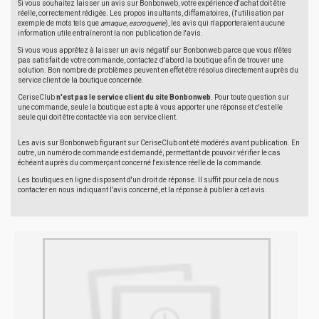
Si vous souhaitez laisser un avis sur Bonbonweb, votre expérience d'achat doit être
réelle, correctement rédigée. Les propos insultants, diffamatoires, (l'utilisation par
exemple de mots tels que
arnaque
,
escroquerie
), les avis qui n'apporteraient aucune
information utile entraîneront la non publication de l'avis.
Si vous vous apprêtez à laisser un avis négatif sur Bonbonweb parce que vous n'êtes
pas satisfait de votre commande, contactez d'abord la boutique afin de trouver une
solution. Bon nombre de problèmes peuvent en effet être résolus directement auprès du
service client de la boutique concernée.
CeriseClub
n'est pas le service client du site Bonbonweb
. Pour toute question sur
une commande, seule la boutique est apte à vous apporter une réponse et c'est elle
seule qui doit être contactée via son service client.
Les avis sur Bonbonweb figurant sur CeriseClub ont été modérés avant publication. En
outre, un numéro de commande est demandé, permettant de pouvoir vérifier le cas
échéant auprès du commerçant concerné l'existence réelle de la commande.
Les boutiques en ligne disposent d'un droit de réponse. Il suffit pour cela de nous
contacter en nous indiquant l'avis concerné, et la réponse à publier à cet avis.