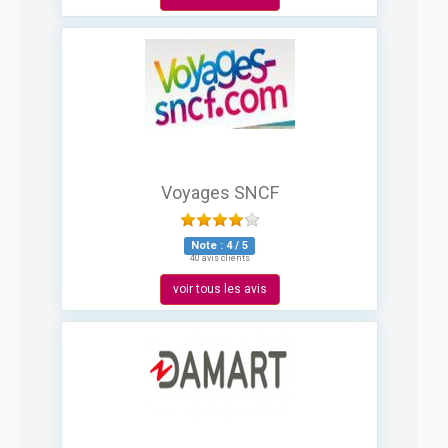
Voyages SNCF
Note :
4
/
5
40 avis clients
voir tous les avis