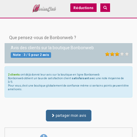
Réductions
Que pensez-vous de Bonbonweb ?
Avis des clients sur la boutique
Bonbonweb
Note :
3
/
5
pour
2
avis
2 clients
ont déjà donné leur avis sur la boutique en ligne Bonbonweb
Bonbonweb obtient un taux de satisfaction client
satisfaisant
avec une note moyenne de
3/5.
Pour vous, c'est une boutique globalement de confiance même si certains points peuvent être
améliorés.
partager mon avis