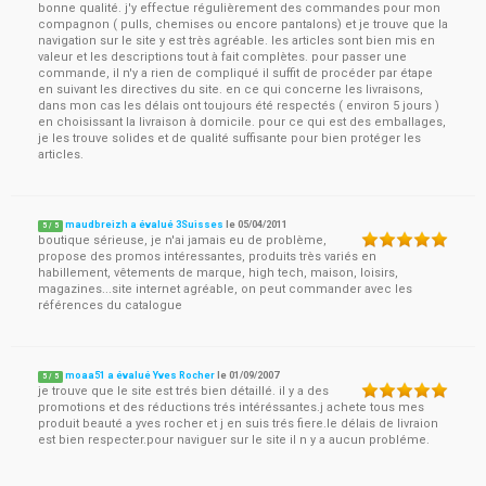
bonne qualité. j'y effectue régulièrement des commandes pour mon
compagnon ( pulls, chemises ou encore pantalons) et je trouve que la
navigation sur le site y est très agréable. les articles sont bien mis en
valeur et les descriptions tout à fait complètes. pour passer une
commande, il n'y a rien de compliqué il suffit de procéder par étape
en suivant les directives du site. en ce qui concerne les livraisons,
dans mon cas les délais ont toujours été respectés ( environ 5 jours )
en choisissant la livraison à domicile. pour ce qui est des emballages,
je les trouve solides et de qualité suffisante pour bien protéger les
articles.
maudbreizh a évalué 3Suisses
le
05/04/2011
5
/
5
boutique sérieuse, je n'ai jamais eu de problème,
propose des promos intéressantes, produits très variés en
habillement, vêtements de marque, high tech, maison, loisirs,
magazines...site internet agréable, on peut commander avec les
références du catalogue
moaa51 a évalué Yves Rocher
le
01/09/2007
5
/
5
je trouve que le site est trés bien détaillé. il y a des
promotions et des réductions trés intéréssantes.j achete tous mes
produit beauté a yves rocher et j en suis trés fiere.le délais de livraion
est bien respecter.pour naviguer sur le site il n y a aucun probléme.