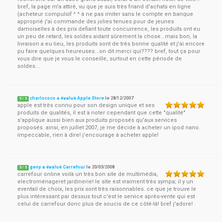
bref, la page m'a attiré, vu que je suis très friand d'achats en ligne
(acheteur compulsif ^ ^ à ne pas imiter sans le compte en banque
approprié j'ai commande des jolies tenues pour de jeunes
damoiselles à des prix defiant toute concurrence, les produits ont eu
un peu de retard, les soldes aidant sûrement la chose...mais bon, la
livraison a eu lieu, les produits sont de très bonne qualité et j'ai encore
pu faire quelques heureuses...on dit merci qui???? bref, tout ça pour
vous dire que je vous le conseille, surtout en cette période de
soldes...
charlococo a évalué Apple Store
le
28/12/2007
5
/
5
apple est très connu pour son design unique et ses
produits de qualités, il est à noter cependant que cette "qualité"
s'applique aussi bien aux produits proposés qu'aux services
proposés. ainsi, en juillet 2007, je me décide à acheter un ipod nano.
impeccable, rien à dire! j'encourage à acheter apple!
geny a évalué Carrefour
le
20/03/2008
5
/
5
carrefour online voilà un très bon site de multimédia,
electroménageret jardinerie! le site est vraiment très sympa; il y un
eventail de choix, les prix sont très raisonnables. ce que je trouve le
plus intéressant par dessus tout c'est le service après-vente qui est
celui de carrefour donc plus de soucis de ce côté-là! bref j'adore!