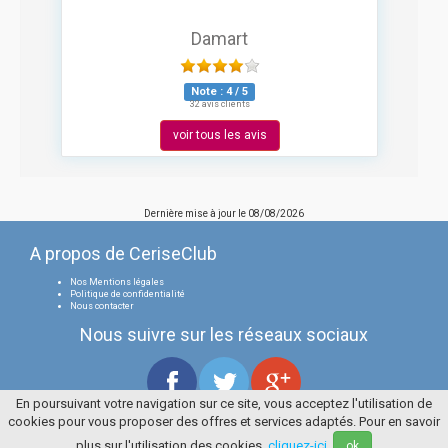
Damart
Note :
4
/
5
32 avis clients
voir tous les avis
Dernière mise à jour le
08/08/2026
A propos de CeriseClub
Nos Mentions légales
Politique de confidentialité
Nous contacter
Nous suivre sur les réseaux sociaux
En poursuivant votre navigation sur ce site, vous acceptez l'utilisation de
cookies pour vous proposer des offres et services adaptés. Pour en savoir
Tous droits réservés
La Cerise Bleue 2006 / 2026
plus sur l'utilisation des cookies,
cliquez-ici
.
ok