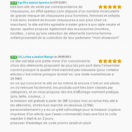
frgr59 a évalué Spartoo
le
07/10/2011
5
/
5
très bon site de vente par correspondance de
chaussures, en effet spartoo.com dispose d'un nombre incalculable
de grande marque de chaussures pour hommes, femmes et enfants.
il est donc évident de trouver chaussures à son pied chez ce
marchand. le site est très agréable à visiter grâce à son style neutre et
épurer. spartoo propose également des accessoires (montres,
lunettes...) ainsi qu'une sélection de vêtements homme-femme-
enfant provenant de la collection de leur partenaire "mon showroom".
Lili_Lolive a évalué Mango
le
29/09/2012
5
/
5
ce site est déjà une petite mine d'or concernant le
choix des vêtements proposés! de plus les prix sont dans l'ensemble
correct puisque la qualité n'est vraiment pas mauvaise (pour certains
articles c'est même presque donné! ex: une veste merveilleuse à
29.99€!)
en ce qui concerne le site en lui même là encore c'est un vrai plaisir,
on s'y retrouve facilement, les produits sont très bien classés par
catégories, et on nous propose des tris d'affichage vraiment pratique
(prix, taille, couleur,...).
la livraison est gratuite à partir de 30€ (croyez moi on arrive très vite à
les atteindre), et très bon marché en-dessous (2.95€).
personnellement il y a eu un petit cafouillage pour la livraison (rupture
imprévue d'un article que j'avais commandé) mais une fois le colis
expédié il était là en 2 jours.
proposer d'avantage de code promo serait un plus!