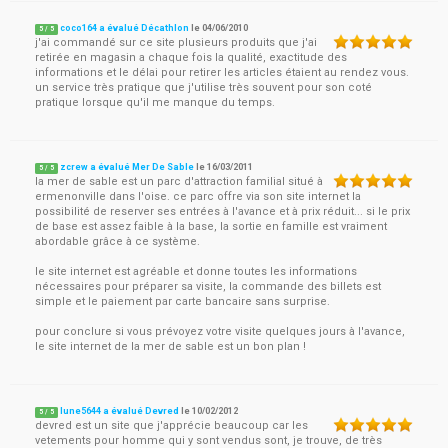
coco164 a évalué Décathlon
le
04/06/2010
5
/
5
j'ai commandé sur ce site plusieurs produits que j'ai
retirée en magasin a chaque fois la qualité, exactitude des
informations et le délai pour retirer les articles étaient au rendez vous.
un service très pratique que j'utilise très souvent pour son coté
pratique lorsque qu'il me manque du temps.
zcrew a évalué Mer De Sable
le
16/03/2011
5
/
5
la mer de sable est un parc d'attraction familial situé à
ermenonville dans l'oise. ce parc offre via son site internet la
possibilité de reserver ses entrées à l'avance et à prix réduit... si le prix
de base est assez faible à la base, la sortie en famille est vraiment
abordable grâce à ce système.
le site internet est agréable et donne toutes les informations
nécessaires pour préparer sa visite, la commande des billets est
simple et le paiement par carte bancaire sans surprise.
pour conclure si vous prévoyez votre visite quelques jours à l'avance,
le site internet de la mer de sable est un bon plan !
lune5644 a évalué Devred
le
10/02/2012
5
/
5
devred est un site que j'apprécie beaucoup car les
vetements pour homme qui y sont vendus sont, je trouve, de très