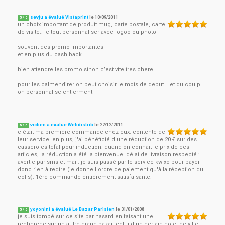
sevju a évalué Vistaprint
le
10/09/2011
5
/
5
un choix important de produit mug, carte postale, carte
de visite.. le tout personnaliser avec logoo ou photo
souvent des promo importantes
et en plus du cash back
bien attendre les promo sinon c’est vite tres chere
pour les calmendirer on peut choisir le mois de debut... et du cou p
on personnalise entierment
vicben a évalué Webdistrib
le
22/12/2011
5
/
5
c'était ma première commande chez eux. contente de
leur service. en plus, j'ai bénéficié d'une réduction de 20 € sur des
casseroles tefal pour induction. quand on connait le prix de ces
articles, la réduction a été la bienvenue. délai de livraison respecté :
avertie par sms et mail. je suis passé par le service kwixo pour payer
donc rien à redire (je donne l'ordre de paiement qu'à la réception du
colis). 1ère commande entièrement satisfaisante.
yoyonini a évalué Le Bazar Parisien
le
31/01/2008
5
/
5
je suis tombé sur ce site par hasard en faisant une
recherche sur un autre grand bazar, celui d'un certain hôtel de ville...