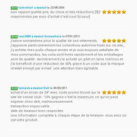
celestine1 a évalué
le
25/08/2006
5
/
5
bon rapport qualité prix, du choix et des réductions [9]2
maximimiles par euro d'achat c'est cool ![coeur]
lune5644 a évalué Somewhere
le
07/01/2012
5
/
5
j'adore somwehere pour la qualité de ses vêtements.
j'apprécie particulièrement les collections automne-hiver sur ce site,
j'y achète mes pulls chaque année et je suis toujours satisfaite de
mes commandes. les colis sont livrés rapidement et les emballages
sont de qualité. dernièrement j'ai acheté un gilet en laine mérinos et
j'ai bénéficié d'une réduction de 50% grace à un code que la marque
m'avait envoyé par e-mail. une attention bien agréable.
tiptopek a évalué Dell
le
04/06/2011
5
/
5
achat d'un écran de 24" avec code promo trouvé sur le
site de cerise club - 10% gagnés c'est le maximum ce qu'on peut
espérer chez dell, malheureusement.
transaction impeccable.
date de livraison bien respectée.
une information complète à chaque étape de la livraison- vous avez où
est votre produit.