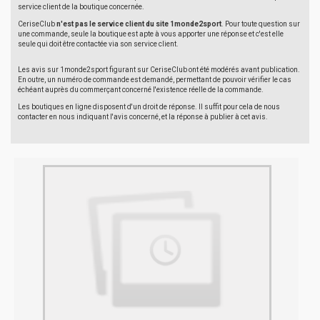
service client de la boutique concernée.
CeriseClub
n'est pas le service client du site 1monde2sport
. Pour toute question sur
une commande, seule la boutique est apte à vous apporter une réponse et c'est elle
seule qui doit être contactée via son service client.
Les avis sur 1monde2sport figurant sur CeriseClub ont été modérés avant publication.
En outre, un numéro de commande est demandé, permettant de pouvoir vérifier le cas
échéant auprès du commerçant concerné l'existence réelle de la commande.
Les boutiques en ligne disposent d'un droit de réponse. Il suffit pour cela de nous
contacter en nous indiquant l'avis concerné, et la réponse à publier à cet avis.