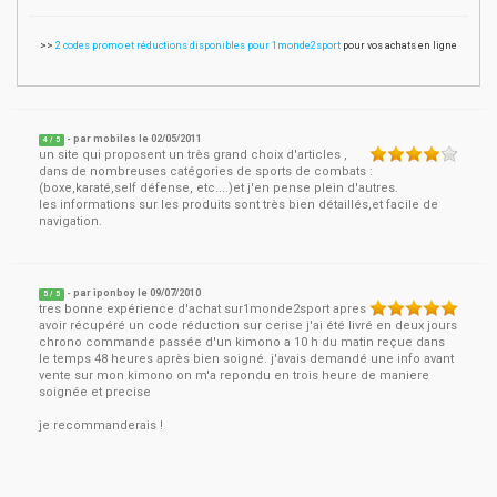
>>
2 codes promo et réductions disponibles pour 1monde2sport
pour vos achats en ligne
- par
mobiles
le
02/05/2011
4
/ 5
un site qui proposent un très grand choix d'articles ,
dans de nombreuses catégories de sports de combats :
(boxe,karaté,self défense, etc....)et j'en pense plein d'autres.
les informations sur les produits sont très bien détaillés,et facile de
navigation.
- par
iponboy
le
09/07/2010
5
/ 5
tres bonne expérience d'achat sur1monde2sport apres
avoir récupéré un code réduction sur cerise j'ai été livré en deux jours
chrono commande passée d'un kimono a 10 h du matin reçue dans
le temps 48 heures après bien soigné. j'avais demandé une info avant
vente sur mon kimono on m'a repondu en trois heure de maniere
soignée et precise
je recommanderais !