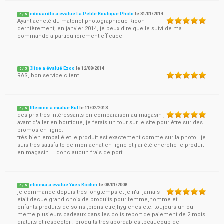
edouardlo a évalué La Petite Boutique Photo
le
31/01/2014
5
/
5
Ayant acheté du matériel photographique Ricoh
dernièrement, en janvier 2014, je peux dire que le suivi de ma
commande a particulièrement efficace
3lise a évalué Ezoo
le
12/08/2014
5
/
5
RAS, bon service client !
fffecono a évalué But
le
11/02/2013
5
/
5
des prix très intéressants en comparaison au magasin ,
avant d'aller en boutique, je ferais un tour sur le site pour être sur des
promos en ligne.
très bien emballé et le produit est exactement comme sur la photo . je
suis très satisfaite de mon achat en ligne et j'ai été cherche le produit
en magasin ... donc aucun frais de port .
elioeva a évalué Yves Rocher
le
08/01/2008
5
/
5
je commande depuis tres longtemps et je n'ai jamais
etait decue.grand choix de produits pour femme,homme et
enfants.produits de soins ,biens etre,hygienes etc. toujours un ou
meme plusieurs cadeaux dans les colis.report de paiement de 2 mois
gratuits et respecter . produits tres abordables ,beaucoup de