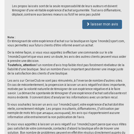
Les propos laissés sont de la seule responsabilité de leurs auteurs et doivent
témoigner d'une véritable expérience d'achat argumentée. Tout avis diffamatoire,
déplacé, contraire aux bonnes moeurs ou fictif ne sera pas publié
laisser mon avis
Note :
En témoignant de votre expérience d'achat sur la boutique en ligne 1monde2sport.com,
vous permettez aux futurs clients d'être informé avant un achat.
De la même façon, si vous vous apprêtez à effectuer une commande sur le site
1monde2sport et que vous avez un doute, les avis des autres clients peuvent vous aider
à prendre une décision.
Toutefois, attention !
un nombre d'avis trop faible n'est pas forcément révélateur de la
fiabilité d'une boutique. Seul un nombre d'avis important peut donner une image juste
de la satisfaction des clients d'une boutique.
Les avis sur CeriseClub ne sont pas rémunérés, à l'inverse de nombre d'autres sites.
En cas de mécontentement, la propension à laisser un avis négatif est donc importante,
motivée par la volonté naturelle de témoigner de son expérience négative et à le faire
savoir. La démarche spontanée de témoigner d'une expérience d'achat satisfaisante est
moins évidente. Il convient donc d'analyser les informations avec un certain recul.
Si vous souhaitez laisser un avis sur 1monde2sport, votre expérience d'achat doit être
réelle, correctement rédigée. Les propos insultants, diffamatoires, (l'utilisation par
exemple de mots tels que
arnaque
,
escroquerie
), les avis qui n'apporteraient aucune
information utile entraîneront la non publication de l'avis.
Si vous vous apprêtez à laisser un avis négatif sur 1monde2sport parce que vous n'êtes
pas satisfait de votre commande, contactez d'abord la boutique afin de trouver une
solution. Bon nombre de problèmes peuvent en effet être résolus directement auprès du