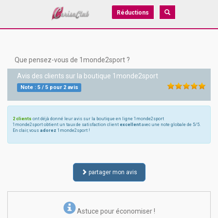
Réductions
Que pensez-vous de 1monde2sport ?
Avis des clients sur la boutique
1monde2sport
Note :
5
/
5
pour
2
avis
2 clients
ont déjà donné leur avis sur la boutique en ligne 1monde2sport
1monde2sport obtient un taux de satisfaction client
excellent
avec une note globale de 5/5.
En clair, vous
adorez
1monde2sport !
partager mon avis
Astuce pour économiser !