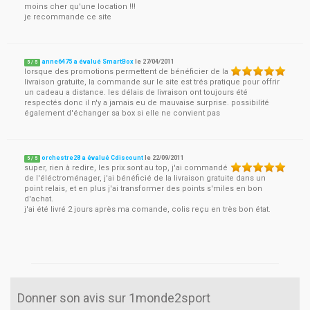
moins cher qu'une location !!!
je recommande ce site
anne6475 a évalué SmartBox
le
27/04/2011
5
/
5
lorsque des promotions permettent de bénéficier de la
livraison gratuite, la commande sur le site est trés pratique pour offrir
un cadeau a distance. les délais de livraison ont toujours été
respectés donc il n'y a jamais eu de mauvaise surprise. possibilité
également d'échanger sa box si elle ne convient pas
orchestre28 a évalué Cdiscount
le
22/09/2011
5
/
5
super, rien à redire, les prix sont au top, j'ai commandé
de l'éléctroménager, j'ai bénéficié de la livraison gratuite dans un
point relais, et en plus j'ai transformer des points s'miles en bon
d'achat.
j'ai été livré 2 jours après ma comande, colis reçu en très bon état.
Donner son avis sur 1monde2sport