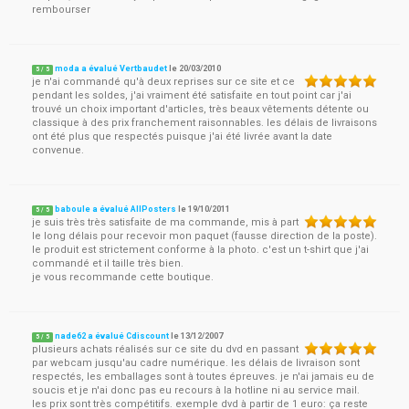
rembourser
moda a évalué Vertbaudet
le
20/03/2010
5
/
5
je n'ai commandé qu'à deux reprises sur ce site et ce
pendant les soldes, j'ai vraiment été satisfaite en tout point car j'ai
trouvé un choix important d'articles, très beaux vêtements détente ou
classique à des prix franchement raisonnables. les délais de livraisons
ont été plus que respectés puisque j'ai été livrée avant la date
convenue.
baboule a évalué AllPosters
le
19/10/2011
5
/
5
je suis très très satisfaite de ma commande, mis à part
le long délais pour recevoir mon paquet (fausse direction de la poste).
le produit est strictement conforme à la photo. c'est un t-shirt que j'ai
commandé et il taille très bien.
je vous recommande cette boutique.
nade62 a évalué Cdiscount
le
13/12/2007
5
/
5
plusieurs achats réalisés sur ce site du dvd en passant
par webcam jusqu'au cadre numérique. les délais de livraison sont
respectés, les emballages sont à toutes épreuves. je n'ai jamais eu de
soucis et je n'ai donc pas eu recours à la hotline ni au service mail.
les prix sont très compétitifs. exemple dvd à partir de 1 euro: ça reste