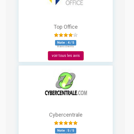
Top Office
Note :
4
/
5
8 avis clients
voir tous les avis
Cybercentrale
Note :
5
/
5