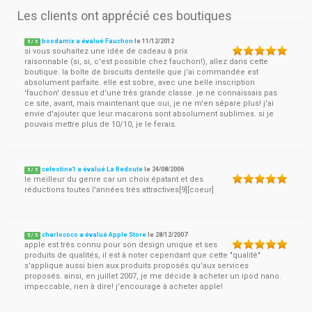
Les clients ont apprécié ces boutiques
boodamix a évalué Fauchon
le
11/12/2012
5
/
5
si vous souhaitez une idée de cadeau à prix
raisonnable (si, si, c'est possible chez fauchon!), allez dans cette
boutique. la boîte de biscuits dentelle que j'ai commandée est
absolument parfaite. elle est sobre, avec une belle inscription
'fauchon' dessus et d'une très grande classe. je ne connaissais pas
ce site, avant, mais maintenant que oui, je ne m'en sépare plus! j'ai
envie d'ajouter que leur macarons sont absolument sublimes. si je
pouvais mettre plus de 10/10, je le ferais.
celestine1 a évalué La Redoute
le
24/08/2006
5
/
5
le meilleur du genre car un choix épatant et des
réductions toutes l'années très attractives[9][coeur]
charlococo a évalué Apple Store
le
28/12/2007
5
/
5
apple est très connu pour son design unique et ses
produits de qualités, il est à noter cependant que cette "qualité"
s'applique aussi bien aux produits proposés qu'aux services
proposés. ainsi, en juillet 2007, je me décide à acheter un ipod nano.
impeccable, rien à dire! j'encourage à acheter apple!