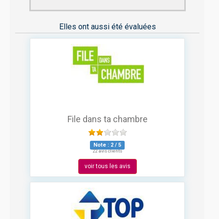
Elles ont aussi été évaluées
File dans ta chambre
Note :
2
/
5
22 avis clients
voir tous les avis