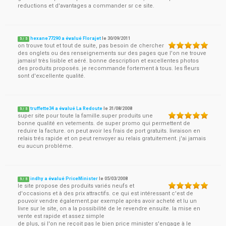
reductions et d'avantages a commander sr ce site.
hexane77290 a évalué Florajet
le
30/09/2011
5
/
5
on trouve tout et tout de suite, pas besoin de chercher
des onglets ou des renseignements sur des pages que l'on ne trouve
jamais! très lisible et aéré. bonne description et excellentes photos
des produits proposés. je recommande fortement à tous. les fleurs
sont d'excellente qualité.
truffette34 a évalué La Redoute
le
31/08/2008
5
/
5
super site pour toute la famille.super produits une
bonne qualité en vetements. de super promo qui permettent de
reduire la facture. on peut avoir les frais de port gratuits. livraison en
relais trés rapide et on peut renvoyer au relais gratuitement. j'ai jamais
eu aucun probléme.
indhy a évalué PriceMinister
le
05/03/2008
5
/
5
le site propose des produits variés neufs et
d'occasions et à des prix attractifs. ce qui est intéressant c'est de
pouvoir vendre également.par exemple après avoir acheté et lu un
livre sur le site, on a la possibilité de le revendre ensuite. la mise en
vente est rapide et assez simple
de plus, si l'on ne reçoit pas le bien price minister s'engage à le