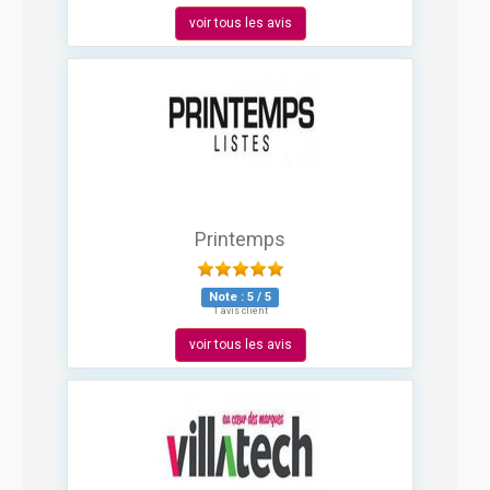
voir tous les avis
Printemps
Note :
5
/
5
1 avis client
voir tous les avis