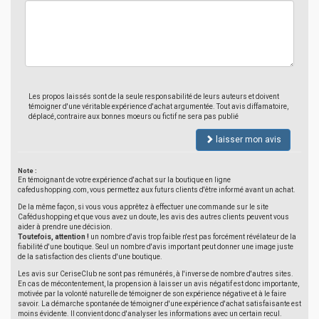
Les propos laissés sont de la seule responsabilité de leurs auteurs et doivent
témoigner d'une véritable expérience d'achat argumentée. Tout avis diffamatoire,
déplacé, contraire aux bonnes moeurs ou fictif ne sera pas publié
laisser mon avis
Note :
En témoignant de votre expérience d'achat sur la boutique en ligne
cafedushopping.com, vous permettez aux futurs clients d'être informé avant un achat.
De la même façon, si vous vous apprêtez à effectuer une commande sur le site
Cafédushopping et que vous avez un doute, les avis des autres clients peuvent vous
aider à prendre une décision.
Toutefois, attention !
un nombre d'avis trop faible n'est pas forcément révélateur de la
fiabilité d'une boutique. Seul un nombre d'avis important peut donner une image juste
de la satisfaction des clients d'une boutique.
Les avis sur CeriseClub ne sont pas rémunérés, à l'inverse de nombre d'autres sites.
En cas de mécontentement, la propension à laisser un avis négatif est donc importante,
motivée par la volonté naturelle de témoigner de son expérience négative et à le faire
savoir. La démarche spontanée de témoigner d'une expérience d'achat satisfaisante est
moins évidente. Il convient donc d'analyser les informations avec un certain recul.