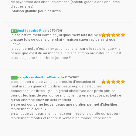
de payer avec des chèques amazon (obtenu grâce à des enquêtes
d'autres sites)
livraison gratuite pour les livres
jmt83 a évalué Fnac
le
05/04/2011
5
/
5
le site est vraiment complet, j'ai quasiment tout trouvé à
chaque fois ce que je cherchai - livraison super rapide ainsi que
l'envoi
le seul bemol , c'est la navigation sur site , car elle reste longue = je
pense que c'est dù au monde sur le site et mon ordinateur qui n'est
plus tout jeune !! lol !! belle journée !!
csteph a évalué PriceMinister
le
11/06/2012
5
/
5
c'est un bon site de vente de produits d'occasion et
neuf avec un grand choix dans beaucoup de catégories.
concernant les livres il y a un grand choix avec des petits prix. seul
bémol, les frais de port qui se multiplient si on ne trouve pas tout ce
qu'on cherche chez un seul vendeur.
en ce qui concerne les vendeurs une notation permet d'identifier
rapidement le sérieux.
en tant que vendeur, attention aux commissions du site qui peuvent
rapidement monter et rendre la vente bien moins intéressante!