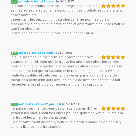
celinebc a évalué Amazon
le
10/12/2007
5
/
5
le choix des produits est varié, la navigation sur le site
est très agréable et facile; la description des produits est bien faite et
assez complète.
cependant, les prix sont un peu chers même pour les objets
d'occasion. sinon, ce site est bien fait et on y trouve à peu près tout ce
que l'on cherche.
la livraison est rapide et l'emballage super sécurisé.
skaore a évalué Zalando
le
22/01/2012
5
/
5
je suis satisfaite de ma première commande chez
zalando. en effet, bien que je trouve les prix assez cher, les soldes
permettent de faire réellement de bonnes affaires. ce qui me séduit
le plus est le fait que la livraison et le retour soit gratuit. cela évite la
foule des soldes et cela permet d'avoir un panel considérable de
marques à partir d'un seul site. les délais de livraison sont tout à fait
respecter et les photos correspondent bien aux produits.
nathdu64 a évalué 123pneus.fr
le
28/11/2011
5
/
5
j'ai passé commande pour des pneus pour un 4x4. en
général les pneus sont très chers pour ce genre de véhicule. mais là
j'ai trouvé les tarifs très avantageux.
il y a énormément de choix, toutes les grandes marques de pneus y
sont. la livraison est très rapide