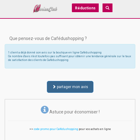
Réductions
Que pensez-vous de Cafédushopping ?
1 client a déjà donné son avis sur la boutique en ligne Cafédushopping
Ce nombre d'avis n'est toutefois pas suffisant pour obtenir une tendance générale sur le taux
de satisfaction des clients de Cafédushopping
partager mon avis
Astuce pour économiser !
>>
code promo pour Cafédushopping
pour vos achats en ligne