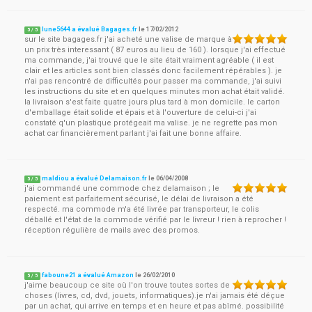
lune5644 a évalué Bagages.fr
le
17/02/2012
5
/
5
sur le site bagages.fr j'ai acheté une valise de marque à
un prix très interessant ( 87 euros au lieu de 160 ). lorsque j'ai effectué
ma commande, j'ai trouvé que le site était vraiment agréable ( il est
clair et les articles sont bien classés donc facilement répérables ). je
n'ai pas rencontré de difficultés pour passer ma commande, j'ai suivi
les instructions du site et en quelques minutes mon achat était validé.
la livraison s'est faite quatre jours plus tard à mon domicile. le carton
d'emballage était solide et épais et à l'ouverture de celui-ci j'ai
constaté q'un plastique protégeait ma valise. je ne regrette pas mon
achat car financièrement parlant j'ai fait une bonne affaire.
maldiou a évalué Delamaison.fr
le
06/04/2008
5
/
5
j'ai commandé une commode chez delamaison ; le
paiement est parfaitement sécurisé, le délai de livraison a été
respecté. ma commode m'a été livrée par transporteur, le colis
déballé et l'état de la commode vérifié par le livreur ! rien à reprocher !
réception régulière de mails avec des promos.
faboune21 a évalué Amazon
le
26/02/2010
5
/
5
j'aime beaucoup ce site où l'on trouve toutes sortes de
choses (livres, cd, dvd, jouets, informatiques).je n'ai jamais été déçue
par un achat, qui arrive en temps et en heure et pas abîmé. possibilité