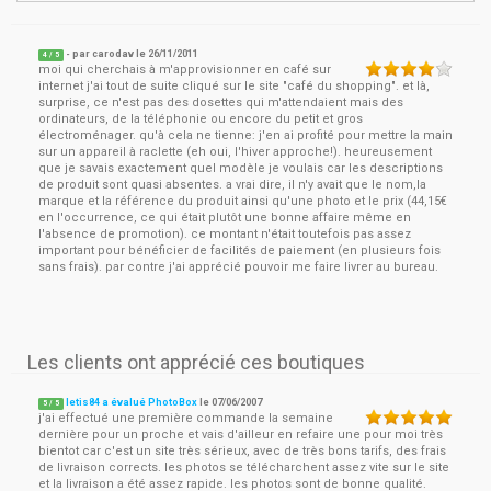
- par
carodav
le
26/11/2011
4
/ 5
moi qui cherchais à m'approvisionner en café sur
internet j'ai tout de suite cliqué sur le site "café du shopping". et là,
surprise, ce n'est pas des dosettes qui m'attendaient mais des
ordinateurs, de la téléphonie ou encore du petit et gros
électroménager. qu'à cela ne tienne: j'en ai profité pour mettre la main
sur un appareil à raclette (eh oui, l'hiver approche!). heureusement
que je savais exactement quel modèle je voulais car les descriptions
de produit sont quasi absentes. a vrai dire, il n'y avait que le nom,la
marque et la référence du produit ainsi qu'une photo et le prix (44,15€
en l'occurrence, ce qui était plutôt une bonne affaire même en
l'absence de promotion). ce montant n'était toutefois pas assez
important pour bénéficier de facilités de paiement (en plusieurs fois
sans frais). par contre j'ai apprécié pouvoir me faire livrer au bureau.
Les clients ont apprécié ces boutiques
letis84 a évalué PhotoBox
le
07/06/2007
5
/
5
j'ai effectué une première commande la semaine
dernière pour un proche et vais d'ailleur en refaire une pour moi très
bientot car c'est un site très sérieux, avec de très bons tarifs, des frais
de livraison corrects. les photos se télécharchent assez vite sur le site
et la livraison a été assez rapide. les photos sont de bonne qualité.