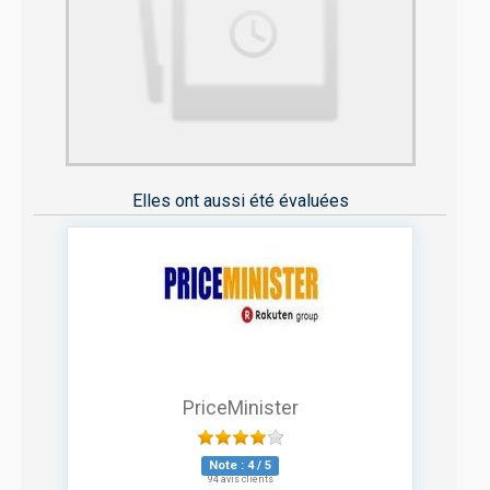
Elles ont aussi été évaluées
PriceMinister
Note :
4
/
5
94 avis clients