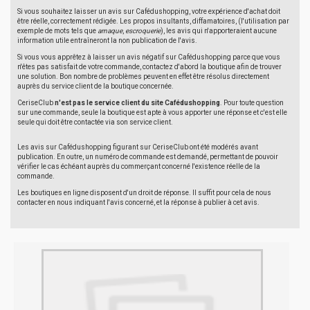
Si vous souhaitez laisser un avis sur Cafédushopping, votre expérience d'achat doit
être réelle, correctement rédigée. Les propos insultants, diffamatoires, (l'utilisation par
exemple de mots tels que
arnaque
,
escroquerie
), les avis qui n'apporteraient aucune
information utile entraîneront la non publication de l'avis.
Si vous vous apprêtez à laisser un avis négatif sur Cafédushopping parce que vous
n'êtes pas satisfait de votre commande, contactez d'abord la boutique afin de trouver
une solution. Bon nombre de problèmes peuvent en effet être résolus directement
auprès du service client de la boutique concernée.
CeriseClub
n'est pas le service client du site Cafédushopping
. Pour toute question
sur une commande, seule la boutique est apte à vous apporter une réponse et c'est elle
seule qui doit être contactée via son service client.
Les avis sur Cafédushopping figurant sur CeriseClub ont été modérés avant
publication. En outre, un numéro de commande est demandé, permettant de pouvoir
vérifier le cas échéant auprès du commerçant concerné l'existence réelle de la
commande.
Les boutiques en ligne disposent d'un droit de réponse. Il suffit pour cela de nous
contacter en nous indiquant l'avis concerné, et la réponse à publier à cet avis.