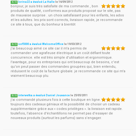
lorina22 a évalué La Halle
le
16/09/2012
5
/
5
bonjour, je suis très satisfaite de ma commande , bon
produits de qualité, conformes aux produits proposé sur le site, pas
de mauvaise surprise . un choix satisfaisant pour les enfants, les ados
et les adultes. les prix sont corrects, livraison rapide, je recommande
ce site à tous, que du bonheur à bientôt
sof5000 a évalué WelcomeOffice
le
19/03/2012
5
/
5
j'ai beaucoup aimé ce site car il m'a permis de
commander une agrafeuse électrique à un coût défiant toute
concurrence. elle est très simple d'utilisation et ergonomique.
l'avantage, pour es entreprises qui ont beaucoup de besoins, c'est
qu'on peut passer des commandes groupées qui, bien entendu,
réduisent le coût de la facture globale. je recommande ce site qui m'a
vraiment beaucoup plu.
intervetka a évalué Daniel Jouvance
le
25/05/2011
5
/
5
j'ai commandé plusieurs fois à cette boutique en ligne.
toujours des cadeaux géniaux et la possibilité de choisir un cadeau
supplémentaire grâce aux « codes privilèges ». la livraison est rapide.
toutefois, l’absence d'échantillons ne permet pas d'essayer de
nouveaux produits (surtout les parfums) sans s’engager.