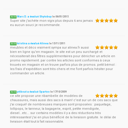
Marc D. a évalué Shytobuy
le
06/01/2015
5
/
5
Super site j'achète mon vigrx plus depuis 6 ans jamais
eu aucun souci je recommande.
kristina a évalué Alinea
le
15/11/2011
5
/
5
meubles et déco vraiment sympa sur alinea.fr aussi
bien en ligne qu'en magasin. le site est un peu surchargé et
nécessiterait des filtres supplémentaires pour dénicher un article en
promo rapidement. par contre les articles sont conformes à ceux
trouvés en magasin et on trouve parfois plus de promos. petit bémol :
les frais d'expédition sont très chers et me font parfois hésiter pour
commander un article.
ptibout a évalué Spartoo
le
17/10/2009
5
/
5
ce site propose une ribambelle de modèles de
chaussures, mais aussi des sacs à main! c'est sur un de ces sacs que
j'ai craqué! de nombreuses marques sont proposées : paquetage,
lollipops, le tanneur, la bagagerie, esprit, petite mendigote,
diesel...etc... sur certains modèles il y a des réductions très
intéressantes! j'ai en plus bénéficié de la livraison gratuite. le délai de
livraison était tout à fait raisonnable.