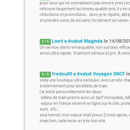
pour ceux qui ne connaissent pas encore yves roche
retrouve largement au niveau qualité-prix, il y en a
réductions et promotions... donc je le répète, alle
et prendre soins de soi sans forcément se ruiner, 
Laeti a évalué Maginéa
le
14/08/20
5
/
5
Un service client remarquable, non surtaxé, effic
envoi ultra rapide. Vraiment sérieux et pro. A r
fredouil0 a évalué Voyages SNCF
l
5
/
5
voila une boutique ultra serieuse, avec un site char
evidemement pour les billets de train.
j'ai testé personellement les deux:
-billets de train prem's avec un tarif incroyable, bil
-sejour en france reservé en ligne sur le site, pr
suivi...etc...
seul bemol, mon sejour etait prevu 2 mois apres, et
mais bon, cela reste un trés bon site.