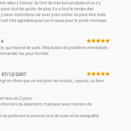
r allez y foncez. ils font de très bon produits et on s'y
 pour tout les goûts. de plus, il y a tout le temps des
z y sans restrictions car avec yves rocher on peut être belle
c'est très agréable pour soi et aussi pour le porte-monnaie.
14
ace, qui répond de suite. Résolution de problème immédiate,
ecommander les yeux fermés.
e
07/12/2007
gé en choix que ce soit pour les circuits , sejours, ou bien
let recu en 2 jours;
otection lors du paiement, mail avec avec numero de
 ils prelevent la somme tout de suite et en integralité.