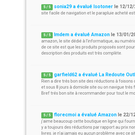
sonia29 a évalué Isotoner
le
12/12/
5
/
5
site facile de navigation et le parapluie acheté est 
lmdem a évalué Amazon
le
13/01/2
5
/
5
amazon, le site dédié à l'informatique, au numéri
de ce site est que les produits proposés sont pour
description des produits est très complète.
garfield62 a évalué La Redoute Out
5
/
5
Rien a dire trés bon site des réductions à foisons
et sous 8 jours à domicile site ou on navigue trés
Bref trés bon site à recommander pour tout le mo
florecmoi a évalué Amazon
le
22/1
5
/
5
j'aime beaucoup cette boutique en ligne qui fourni d
y a toujours des réductions par rapport au prix nor
livres. je n'ai jamais eu aucun problème avec ce si