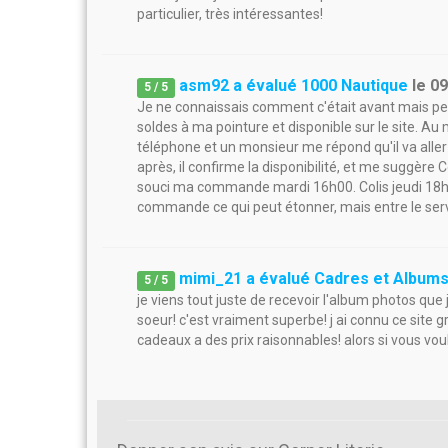
particulier, très intéressantes!
asm92 a évalué 1000 Nautique
le
09
5
/
5
Je ne connaissais comment c'était avant mais pe
soldes à ma pointure et disponible sur le site. Au 
téléphone et un monsieur me répond qu'il va aller
après, il confirme la disponibilité, et me suggère C
souci ma commande mardi 16h00. Colis jeudi 18h00 
commande ce qui peut étonner, mais entre le servic
mimi_21 a évalué Cadres et Album
5
/
5
je viens tout juste de recevoir l'album photos q
soeur! c'est vraiment superbe! j ai connu ce site gra
cadeaux a des prix raisonnables! alors si vous vou