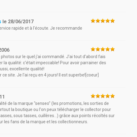
s
le
28/06/2017
ervice rapide et à l'écoute. Je recommande
2006
photos sur le quel j'ai commandé. J'ai tout d'abord fais
la qualité: c'était impeccable! Pour avoir parrainer des
ssi, excellente qualité!
ce site. Je l'ai reçu en 4 jours! Il est superbe![coeur]
11
ualité de la marque "senseo" (les promotions, les sorties de
rtout la boutique ou l'on peux télécharger le collector pour
sses, sous tasses, cuillères...) grâce aux points récoltés sur
r les fans de la marque et les collectionneurs.