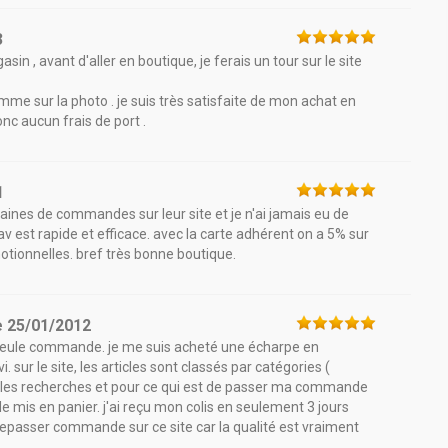
3
n , avant d'aller en boutique, je ferais un tour sur le site
mme sur la photo . je suis très satisfaite de mon achat en
onc aucun frais de port .
1
izaines de commandes sur leur site et je n'ai jamais eu de
v est rapide et efficace. avec la carte adhérent on a 5% sur
otionnelles. bref très bonne boutique.
e
25/01/2012
e seule commande. je me suis acheté une écharpe en
sur le site, les articles sont classés par catégories (
é les recherches et pour ce qui est de passer ma commande
cle mis en panier. j'ai reçu mon colis en seulement 3 jours
 repasser commande sur ce site car la qualité est vraiment