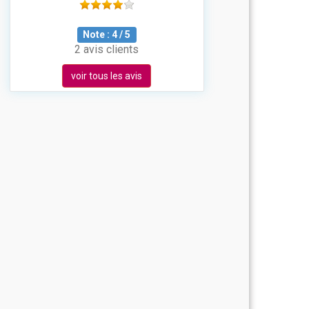
Note :
4
/
5
2 avis clients
voir tous les avis