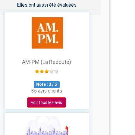
Elles ont aussi été évaluées
AM-PM (La Redoute)
Note :
3
/
5
35 avis clients
voir tous les avis