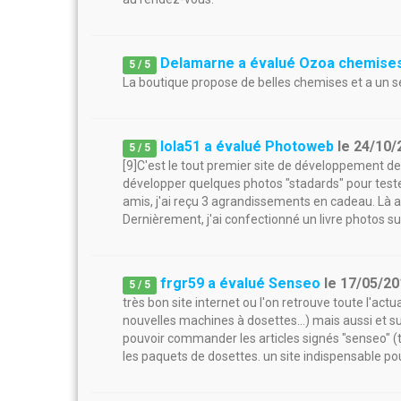
Delamarne a évalué Ozoa chemise
5
/
5
La boutique propose de belles chemises et a un s
lola51 a évalué Photoweb
le
24/10/
5
/
5
[9]C'est le tout premier site de développement de 
développer quelques photos "stadards" pour tester 
amis, j'ai reçu 3 agrandissements en cadeau. Là au
Dernièrement, j'ai confectionné un livre photos sur 
frgr59 a évalué Senseo
le
17/05/20
5
/
5
très bon site internet ou l'on retrouve toute l'act
nouvelles machines à dosettes...) mais aussi et su
pouvoir commander les articles signés "senseo" (ta
les paquets de dosettes. un site indispensable pou