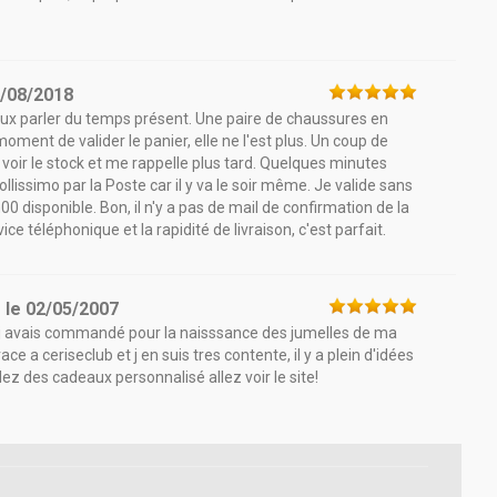
/08/2018
ux parler du temps présent. Une paire de chaussures en
moment de valider le panier, elle ne l'est plus. Un coup de
 voir le stock et me rappelle plus tard. Quelques minutes
ollissimo par la Poste car il y va le soir même. Je valide sans
disponible. Bon, il n'y a pas de mail de confirmation de la
e téléphonique et la rapidité de livraison, c'est parfait.
s
le
02/05/2007
ue j avais commandé pour la naisssance des jumelles de ma
ce a ceriseclub et j en suis tres contente, il y a plein d'idées
lez des cadeaux personnalisé allez voir le site!