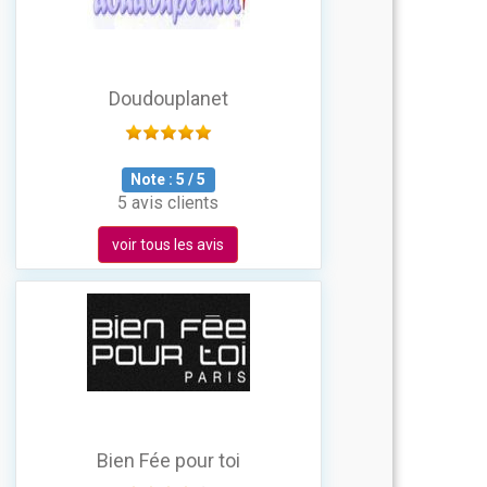
Doudouplanet
Note :
5
/
5
5 avis clients
voir tous les avis
Bien Fée pour toi