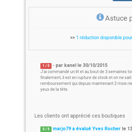
Astuce 
>>
1 réduction disponible pour
- par
kanel
le
30/10/2015
1
/ 5
J'ai commandé un lit et au bout de 3 semaines tou
finalement, il est en rupture de stock et on ne sai
remboursement qui depuis maintenant 2 mois rien
yeux de la tête.
Les clients ont apprécié ces boutiques
marjo79 a évalué Yves Rocher
le
1
5
/
5