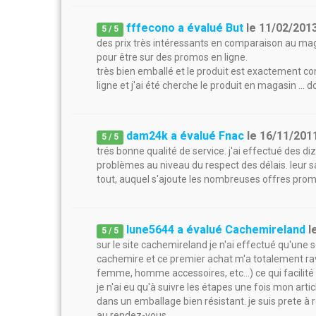
fffecono a évalué But
le
11/02/201
5
/
5
des prix très intéressants en comparaison au magasi
pour être sur des promos en ligne.
très bien emballé et le produit est exactement co
ligne et j'ai été cherche le produit en magasin ... d
dam24k a évalué Fnac
le
16/11/201
5
/
5
trés bonne qualité de service. j'ai effectué des d
problèmes au niveau du respect des délais. leur sa
tout, auquel s'ajoute les nombreuses offres prom
lune5644 a évalué Cachemireland
l
5
/
5
sur le site cachemireland je n'ai effectué qu'un
cachemire et ce premier achat m'a totalement ravi. 
femme, homme accessoires, etc...) ce qui facilit
je n'ai eu qu'à suivre les étapes une fois mon arti
dans un emballage bien résistant. je suis prete à
au rendez-vous.