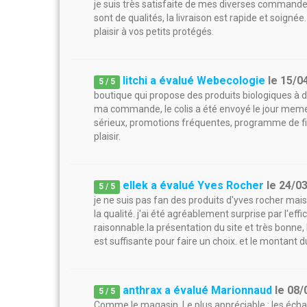
je suis très satisfaite de mes diverses commandes f
sont de qualités, la livraison est rapide et soign
plaisir à vos petits protégés.
litchi a évalué Webecologie
le
15/0
5
/
5
boutique qui propose des produits biologiques à d
ma commande, le colis a été envoyé le jour meme
sérieux, promotions fréquentes, programme de fid
plaisir.
ellek a évalué Yves Rocher
le
24/0
5
/
5
je ne suis pas fan des produits d'yves rocher mais
la qualité. j'ai été agréablement surprise par l'ef
raisonnable.la présentation du site et très bonne, 
est suffisante pour faire un choix. et le montant
anthrax a évalué Marionnaud
le
08/
5
/
5
Comme le magasin. Le plus appréciable : les échan