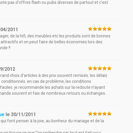
gnote pas d'offres flash ou pubs diverses de partout et c'est
/04/2011
nager, de la hifi, des meubles etc les produits sont de bonnes
nt attractifs et on peut faire de belles économies lors des
nde !!
09/2012
rand choix d'articles à des prix souvent remisés. les délais
n conditionnés. en cas de problème, les conditions
aciles. je recommande les achats sur la redoute n'ayant
mande souvent et fais de nombreux retours ou échanges.
ue
le
30/11/2011
 qui font penser à la joie, au bonheur du mariage et de la
e on trouve ce que l'on recherche car tout est fait pour