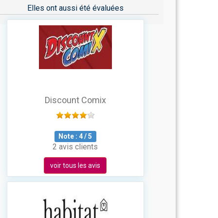
Elles ont aussi été évaluées
Discount Comix
Note :
4
/
5
2 avis clients
voir tous les avis