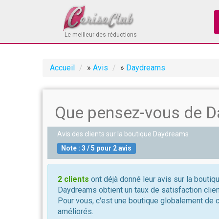
Le meilleur des réductions
Accueil
»
Avis
»
Daydreams
Que pensez-vous de D
Avis des clients sur la boutique
Daydreams
Note :
3
/
5
pour
2
avis
2 clients
ont déjà donné leur avis sur la bouti
Daydreams obtient un taux de satisfaction clie
Pour vous, c'est une boutique globalement de 
améliorés.