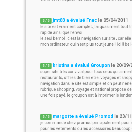
jmt83 a évalué Fnac
le
05/04/2011
5
/
5
le site est vraiment complet, j'ai quasiment tout t
rapide ainsi que l'envoi
le seul bemol , c'est la navigation sur site , car e
mon ordinateur qui n'est plus tout jeune !! lol !! bell
kristina a évalué Groupon
le
20/09/
5
/
5
super site très convivial pour tous ceux qui aimen
restaurants, offres de bien être, voyages et shop
navigation dans le site est simple et on peut néné
rubrique shopping, voyage et national propose de
une fois payé, le groupon est à imprimer le lendema
margotte a évalué Promod
le
23/1
5
/
5
je commande chez promod principalement pour ma f
pour les vêtements ou les accessoires.beaucoup de