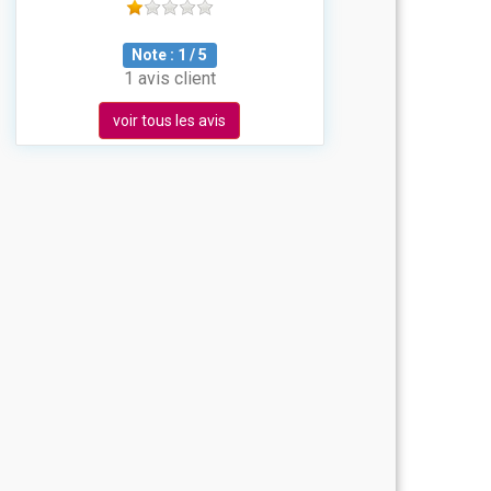
Note :
1
/
5
1 avis client
voir tous les avis