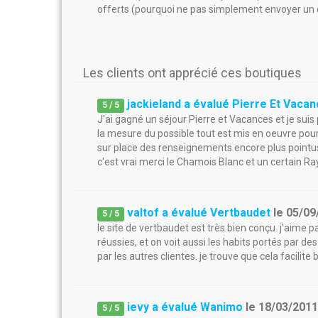
offerts (pourquoi ne pas simplement envoyer un c
Les clients ont apprécié ces boutiques
jackieland a évalué Pierre Et Vaca
5
/
5
J'ai gagné un séjour Pierre et Vacances et je sui
la mesure du possible tout est mis en oeuvre pou
sur place des renseignements encore plus pointus q
c'est vrai merci le Chamois Blanc et un certain 
valtof a évalué Vertbaudet
le
05/09
5
/
5
le site de vertbaudet est très bien conçu. j'aime p
réussies, et on voit aussi les habits portés par 
par les autres clientes. je trouve que cela facilite
ievy a évalué Wanimo
le
18/03/201
5
/
5