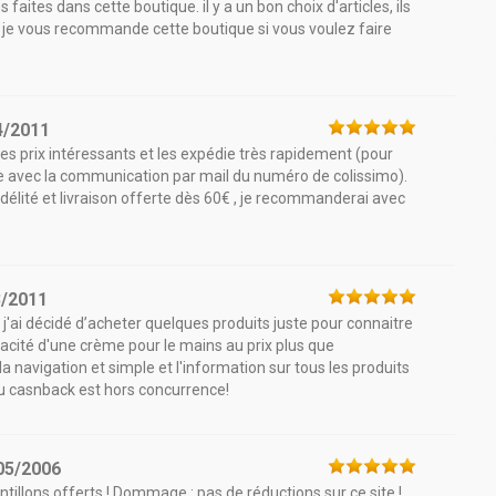
aites dans cette boutique. il y a un bon choix d'articles, ils
ée. je vous recommande cette boutique si vous voulez faire
4/2011
es prix intéressants et les expédie très rapidement (pour
 avec la communication par mail du numéro de colissimo).
élité et livraison offerte dès 60€ , je recommanderai avec
3/2011
 j'ai décidé d’acheter quelques produits juste pour connaitre
ficacité d'une crème pour le mains au prix plus que
la navigation et simple et l'information sur tous les produits
 du casnback est hors concurrence!
05/2006
tillons offerts ! Dommage : pas de réductions sur ce site !