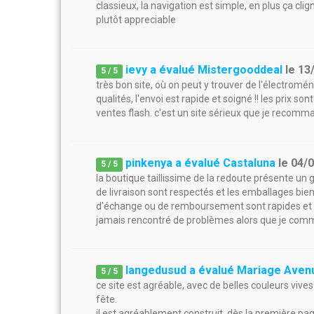
classieux, la navigation est simple, en plus ça cli
plutôt appreciable
ievy a évalué Mistergooddeal
le
13
5
/
5
très bon site, où on peut y trouver de l'électromé
qualités, l'envoi est rapide et soigné !! les prix so
ventes flash. c'est un site sérieux que je recomma
pinkenya a évalué Castaluna
le
04/
5
/
5
la boutique taillissime de la redoute présente un g
de livraison sont respectés et les emballages bie
d'échange ou de remboursement sont rapides et f
jamais rencontré de problèmes alors que je com
langedusud a évalué Mariage Aven
5
/
5
ce site est agréable, avec de belles couleurs vives
fête.
il est agréablement construit, dès la première pag