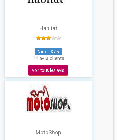
Habitat
Note :
3
/
5
14 avis clients
voir tous les avis
MotoShop