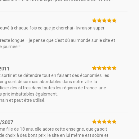
rouvé à chaque fois ce que je cherchai - livraison super
lle reste longue = je pense que c'est dù au monde sur le site et
e journée !!
2011
t sortir et se détendre tout en faisant des économies. les
ping sont désormais abordables dans notre ville. la
ficier des offres dans toutes les régions de france. une
s prix imbattables également.
in et peut être utilisé.
1/2007
ille de 18 ans, elle adore cette enseigne, que ça soit
 choix à des bons prix, le site en lui même est sobre et