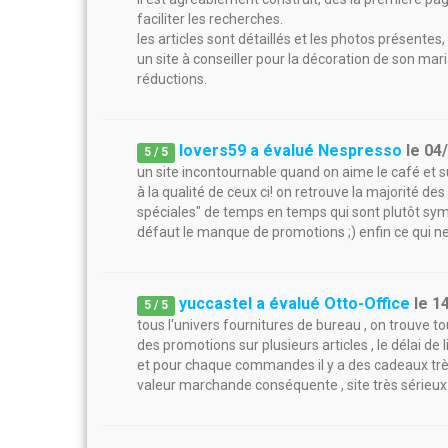
faciliter les recherches.
les articles sont détaillés et les photos présentes
un site à conseiller pour la décoration de son mari
réductions.
lovers59 a évalué Nespresso
le
04
5
/
5
un site incontournable quand on aime le café et s
à la qualité de ceux ci! on retrouve la majorité des
spéciales" de temps en temps qui sont plutôt sympat
défaut le manque de promotions ;) enfin ce qui ne 
yuccastel a évalué Otto-Office
le
1
5
/
5
tous l'univers fournitures de bureau , on trouve tout 
des promotions sur plusieurs articles , le délai de
et pour chaque commandes il y a des cadeaux tr
valeur marchande conséquente , site très sérieux