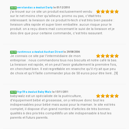
verolandas a évalué Darty
le
01/12/2010
5
/
5
j'ai trouvé sur ce site un produit exclusivement vendu
sur le net moins cher qu'ailleurs. promo ou pas, c'était très
intéressant. la livraison de ce produit hi-tech s'est très bien passée :
livraison ultra rapide et super bien emballée. aucun risque pour le
produit. on a reçu divers mail concernant le suivi de la livraison et je
dois dire que pour certaine commande, c'est très rassurant.
rustimous a évalué Auchan Direct
le
29/08/2006
5
/
5
Je connais ce site par l'intermédiaire de mon
entreprise : nous commandons tous nos biscuits et notre café là bas.
La livraison est rapide, et on peut l'avoir gratuitement la première fois,
en cherchant bien. Il est regrettable en revanche qu'il n'y ait que peu
de choix et qu'il faille commander plus de 50 euros pour être livré...[9]
frgr59 a évalué Baby Walz
le
15/11/2011
5
/
5
baby-walz est un spécialiste de la puériculture,
d'équipement bébé et grossesse, on y retrouve donc tout les
indispensables pour bébé mais aussi pour la maman. le site est très
complet, il dispose d'un grand nombre d'articles de très bonnes
qualités à des prix très compétitifs un site indispensable à tout les
parents et futurs parents.