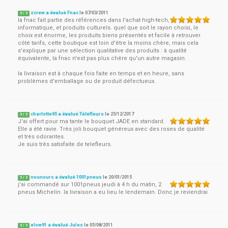
zcrew a évalué Fnac
le
07/03/2011
5
/
5
la fnac fait partie des références dans l'achat high-tech,
informatique, et produits culturels. quel que soit le rayon choisi, le
choix est énorme, les produits biens présentés et facile à retrouver.
côté tarifs, cette boutique est loin d'être la moins chère, mais cela
s'explique par une sélection qualitative des produits : à qualité
équivalente, la fnac n'est pas plus chère qu'un autre magasin.
la livraison est à chaque fois faite en temps et en heure, sans
problèmes d'emballage ou de produit défectueux.
charlotte95 a évalué Téléfleurs
le
25/12/2017
5
/
5
J'ai offert pour ma tante le bouquet JADE en standard.
Elle a été ravie. Très joli bouquet généreux avec des roses de qualité
et très odorantes.
Je suis très satisfaite de telefleurs.
nounours a évalué 1001pneus
le
20/01/2015
5
/
5
j'ai commandé sur 1001pneus jeudi à 4 h du matin, 2
pneus Michelin. la livraison a eu lieu le lendemain. Donc je reviendrai
elow91 a évalué Jules
le
05/08/2011
5
/
5