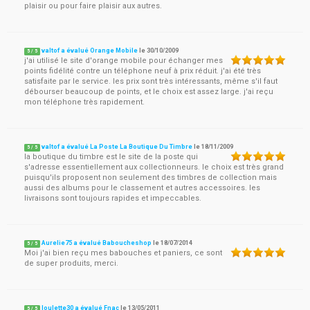
plaisir ou pour faire plaisir aux autres.
valtof a évalué Orange Mobile
le
30/10/2009
5
/
5
j'ai utilisé le site d'orange mobile pour échanger mes
points fidélité contre un téléphone neuf à prix réduit. j'ai été très
satisfaite par le service. les prix sont très intéressants, même s'il faut
débourser beaucoup de points, et le choix est assez large. j'ai reçu
mon téléphone très rapidement.
valtof a évalué La Poste La Boutique Du Timbre
le
18/11/2009
5
/
5
la boutique du timbre est le site de la poste qui
s'adresse essentiellement aux collectionneurs. le choix est très grand
puisqu'ils proposent non seulement des timbres de collection mais
aussi des albums pour le classement et autres accessoires. les
livraisons sont toujours rapides et impeccables.
Aurelie75 a évalué Baboucheshop
le
18/07/2014
5
/
5
Moi j'ai bien reçu mes babouches et paniers, ce sont
de super produits, merci.
loulette30 a évalué Fnac
le
13/05/2011
5
/
5