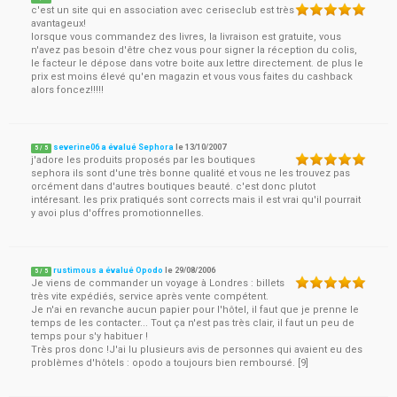
c'est un site qui en association avec ceriseclub est très
avantageux!
lorsque vous commandez des livres, la livraison est gratuite, vous
n'avez pas besoin d'être chez vous pour signer la réception du colis,
le facteur le dépose dans votre boite aux lettre directement. de plus le
prix est moins élevé qu'en magazin et vous vous faites du cashback
alors foncez!!!!!
severine06 a évalué Sephora
le
13/10/2007
5
/
5
j'adore les produits proposés par les boutiques
sephora ils sont d'une très bonne qualité et vous ne les trouvez pas
orcément dans d'autres boutiques beauté. c'est donc plutot
intéresant. les prix pratiqués sont corrects mais il est vrai qu'il pourrait
y avoi plus d'offres promotionnelles.
rustimous a évalué Opodo
le
29/08/2006
5
/
5
Je viens de commander un voyage à Londres : billets
très vite expédiés, service après vente compétent.
Je n'ai en revanche aucun papier pour l'hôtel, il faut que je prenne le
temps de les contacter... Tout ça n'est pas très clair, il faut un peu de
temps pour s'y habituer !
Très pros donc !J'ai lu plusieurs avis de personnes qui avaient eu des
problèmes d'hôtels : opodo a toujours bien remboursé. [9]