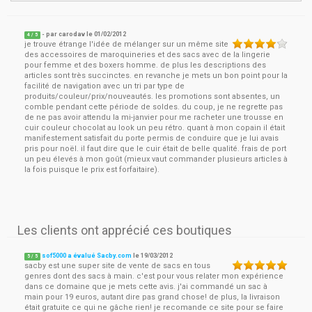
- par
carodav
le
01/02/2012
4
/ 5
je trouve étrange l'idée de mélanger sur un même site
des accessoires de maroquineries et des sacs avec de la lingerie
pour femme et des boxers homme. de plus les descriptions des
articles sont très succinctes. en revanche je mets un bon point pour la
facilité de navigation avec un tri par type de
produits/couleur/prix/nouveautés. les promotions sont absentes, un
comble pendant cette période de soldes. du coup, je ne regrette pas
de ne pas avoir attendu la mi-janvier pour me racheter une trousse en
cuir couleur chocolat au look un peu rétro. quant à mon copain il était
manifestement satisfait du porte permis de conduire que je lui avais
pris pour noël. il faut dire que le cuir était de belle qualité. frais de port
un peu élevés à mon goût (mieux vaut commander plusieurs articles à
la fois puisque le prix est forfaitaire).
Les clients ont apprécié ces boutiques
sof5000 a évalué Sacby.com
le
19/03/2012
5
/
5
sacby est une super site de vente de sacs en tous
genres dont des sacs à main. c'est pour vous relater mon expérience
dans ce domaine que je mets cette avis. j'ai commandé un sac à
main pour 19 euros, autant dire pas grand chose! de plus, la livraison
était gratuite ce qui ne gâche rien! je recomande ce site pour se faire