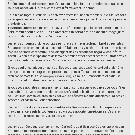
Note :
En témoignant de votre expérience d'achat sur la boutique en ligne dessous-sac.com,
vous permettez aux futurs clients d'être informé avant un achat.
De la même façon, si vous vous apprêtez à effectuer une commande sur le site Dessous-
sac et que vous avez un doute, les avis des autres clients peuvent vous aider à prendre
une décision.
Toutefois, attention !
un nombre d'avis trop faible n'est pas forcément révélateur de la
fiabilité d'une boutique. Seul un nombre d'avis important peut donner une image juste
de la satisfaction des clients d'une boutique.
Les avis sur CeriseClub ne sont pas rémunérés, à l'inverse de nombre d'autres sites.
En cas de mécontentement, la propension à laisser un avis négatif est donc importante,
motivée par la volonté naturelle de témoigner de son expérience négative et à le faire
savoir. La démarche spontanée de témoigner d'une expérience d'achat satisfaisante est
moins évidente. Il convient donc d'analyser les informations avec un certain recul.
Si vous souhaitez laisser un avis sur Dessous-sac, votre expérience d'achat doit être
réelle, correctement rédigée. Les propos insultants, diffamatoires, (l'utilisation par
exemple de mots tels que
arnaque
,
escroquerie
), les avis qui n'apporteraient aucune
information utile entraîneront la non publication de l'avis.
Si vous vous apprêtez à laisser un avis négatif sur Dessous-sac parce que vous n'êtes
pas satisfait de votre commande, contactez d'abord la boutique afin de trouver une
solution. Bon nombre de problèmes peuvent en effet être résolus directement auprès du
service client de la boutique concernée.
CeriseClub
n'est pas le service client du site Dessous-sac
. Pour toute question sur
une commande, seule la boutique est apte à vous apporter une réponse et c'est elle
seule qui doit être contactée via son service client.
Les avis sur Dessous-sac figurant sur CeriseClub ont été modérés avant publication.
En outre, un numéro de commande est demandé, permettant de pouvoir vérifier le cas