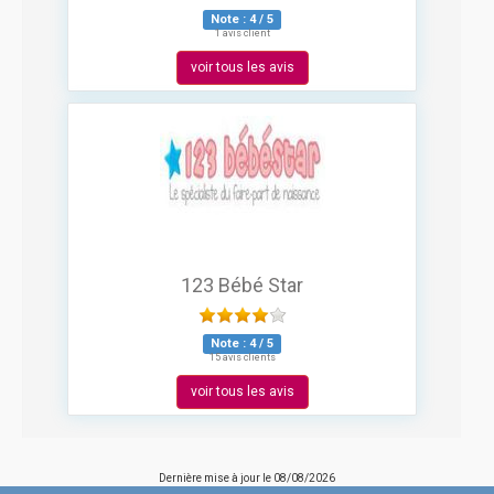
Note :
4
/
5
1 avis client
voir tous les avis
123 Bébé Star
Note :
4
/
5
15 avis clients
voir tous les avis
Dernière mise à jour le
08/08/2026