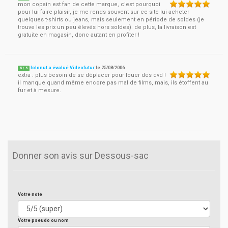
mon copain est fan de cette marque, c'est pourquoi
pour lui faire plaisir, je me rends souvent sur ce site lui acheter
quelques t-shirts ou jeans, mais seulement en période de soldes (je
trouve les prix un peu élevés hors soldes). de plus, la livraison est
gratuite en magasin, donc autant en profiter !
lolonut a évalué Videofutur
le
25/08/2006
5
/
5
extra : plus besoin de se déplacer pour louer des dvd !
il manque quand même encore pas mal de films, mais, ils étoffent au
fur et à mesure.
Donner son avis sur Dessous-sac
Votre note
Votre pseudo ou nom