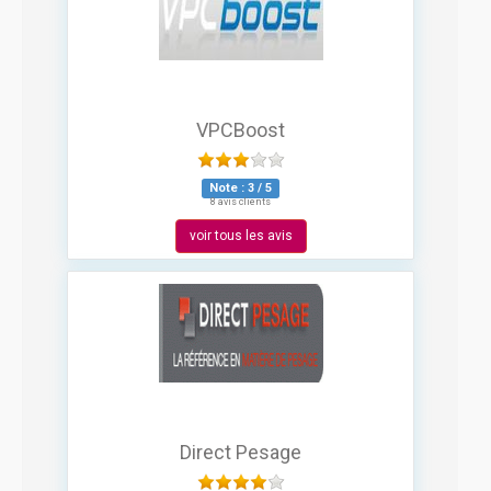
VPCBoost
Note :
3
/
5
8 avis clients
voir tous les avis
Direct Pesage