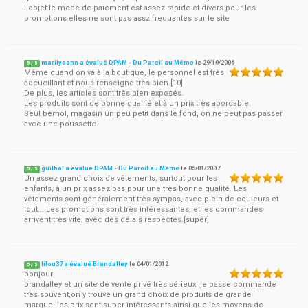
l'objet.le mode de paiement est assez rapide et divers.pour les
promotions elles ne sont pas assz frequantes sur le site
marilyoann a évalué DPAM - Du Pareil au Même
le
29/10/2006
5
/
5
Même quand on va à la boutique, le personnel est très
accueillant et nous renseigne très bien.[10]
De plus, les articles sont très bien exposés.
Les produits sont de bonne qualité et à un prix très abordable.
Seul bémol, magasin un peu petit dans le fond, on ne peut pas passer
avec une poussette.
guilbal a évalué DPAM - Du Pareil au Même
le
05/01/2007
5
/
5
Un assez grand choix de vêtements, surtout pour les
enfants, à un prix assez bas pour une très bonne qualité. Les
vêtements sont généralement très sympas, avec plein de couleurs et
tout... Les promotions sont très intéressantes, et les commandes
arrivent très vite, avec des délais respectés.[super]
lilou37 a évalué Brandalley
le
04/01/2012
5
/
5
bonjour
brandalley et un site de vente privé très sérieux, je passe commande
très souvent,on y trouve un grand choix de produits de grande
marque, les prix sont super intéressants ainsi que les moyens de