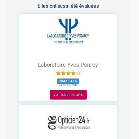
Elles ont aussi été évaluées
Laboratoire Yves Ponroy
Note :
4
/
5
23 avis clients
voir tous les avis