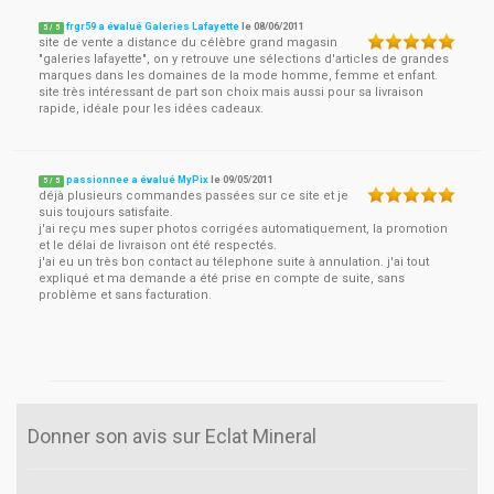
frgr59 a évalué Galeries Lafayette
le
08/06/2011
5
/
5
site de vente a distance du célèbre grand magasin
"galeries lafayette", on y retrouve une sélections d'articles de grandes
marques dans les domaines de la mode homme, femme et enfant.
site très intéressant de part son choix mais aussi pour sa livraison
rapide, idéale pour les idées cadeaux.
passionnee a évalué MyPix
le
09/05/2011
5
/
5
déjà plusieurs commandes passées sur ce site et je
suis toujours satisfaite.
j'ai reçu mes super photos corrigées automatiquement, la promotion
et le délai de livraison ont été respectés.
j'ai eu un très bon contact au télephone suite à annulation. j'ai tout
expliqué et ma demande a été prise en compte de suite, sans
problème et sans facturation.
Donner son avis sur Eclat Mineral