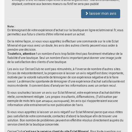
déplacé, contraire aux bonnes moeurs ou fictif ne sera pas publié
laisser mon avis
Note :
En témoignant de votre expérience d'achat sur la boutique en ligne eclatmineral.fr, vous
permettez aux futurs clients d'être informé avant un achat.
De la même façon, si vous vous apprêtez à effectuer une commande sur le site Eclat
Mineral et que vous avez un doute, les avis des autres clients peuvent vous aider à
prendre une décision.
Toutefois, attention !
un nombre d'avis trop faible n'est pas forcément révélateur de la
fiabilité d'une boutique. Seul un nombre d'avis important peut donner une image juste
de la satisfaction des clients d'une boutique.
Les avis sur CeriseClub ne sont pas rémunérés, à l'inverse de nombre d'autres sites.
En cas de mécontentement, la propension à laisser un avis négatif est donc importante,
motivée par la volonté naturelle de témoigner de son expérience négative et à le faire
savoir. La démarche spontanée de témoigner d'une expérience d'achat satisfaisante est
moins évidente. Il convient donc d'analyser les informations avec un certain recul.
Si vous souhaitez laisser un avis sur Eclat Mineral, votre expérience d'achat doit être
réelle, correctement rédigée. Les propos insultants, diffamatoires, (l'utilisation par
exemple de mots tels que
arnaque
,
escroquerie
), les avis qui n'apporteraient aucune
information utile entraîneront la non publication de l'avis.
Si vous vous apprêtez à laisser un avis négatif sur Eclat Mineral parce que vous n'êtes
pas satisfait de votre commande, contactez d'abord la boutique afin de trouver une
solution. Bon nombre de problèmes peuvent en effet être résolus directement auprès du
service client de la boutique concernée.
CeriseClub
n'est pas le service client du site Eclat Mineral
. Pour toute question sur