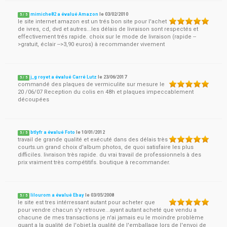
mimiche82 a évalué Amazon
le
03/02/2010
5
/
5
le site internet amazon est un trés bon site pour l'achet
de ivres, cd, dvd et autres...les délais de livraison sont respectés et
effectivement trés rapide. choix sur le mode de livraison (rapide --
>gratuit, éclair -->3,90 euros) à recommander vivement
j_g royet a évalué Carré Lutz
le
23/06/2017
5
/
5
commandé des plaques de vermiculite sur mesure le
20 /06/07 Reception du colis en 48h et plaques impeccablement
découpées
btlyfr a évalué Foto
le
10/01/2012
5
/
5
travail de grande qualité et exécuté dans des délais très
courts.un grand choix d'album photos, de quoi satisfaire les plus
difficiles. livraison très rapide. du vrai travail de professionnels à des
prix vraiment très compétitifs. boutique à recommander.
lilourom a évalué Ebay
le
03/05/2008
5
/
5
le site est tres intérressant autant pour acheter que
pour vendre chacun s'y retrouve...ayant autant acheté que vendu a
chacune de mes transactions je n'ai jamais eu le moindre problème
quant a la qualité de l'objet,la qualité de l'emballage lors de l'envoi de