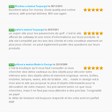
Rhodian a évalué Toupargel
le
30/12/2010
5
/
5
Excellent value for money. Great quality and online
service, with prompt delivery. Will use again.
valtof a évalué Toupargel
le
20/07/2011
5
/
5
un super site pour les passionnés de golf. c'est le site
officiel de callaway et une mine d'informations sur leurs produits. le
site est complété par les avis des clients et cela constitue vraiment un
plus pour choisir. on peut également poster des questions sur leurs
produits.
ptibout a évalué Made In Design
le
23/10/2009
5
/
5
c'est la boutique qu'il vous faut consulter si vous
chercher des idées cadeaux ou des objets pour décorer votre
intérieur avec des objets utiles et vraiment originaux. verres, boîtes,
mobilier, lampes, vases, arts de la table...etc... made in design est à
mon avis le site qui propose le plus d'objets intéressants pour la
décoration de votre maison. les prix varient selon ce que vous
cherchez, mais il ne faut pas vous attendre à des prix bas. l'originalité
se paye!
le délai de livraison est toujours respecté et les colis sont en parfait
état!