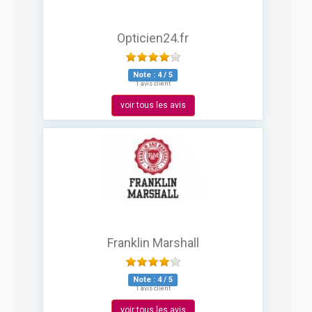
Opticien24.fr
Note :
4
/
5
1 avis client
voir tous les avis
Franklin Marshall
Note :
4
/
5
1 avis client
voir tous les avis