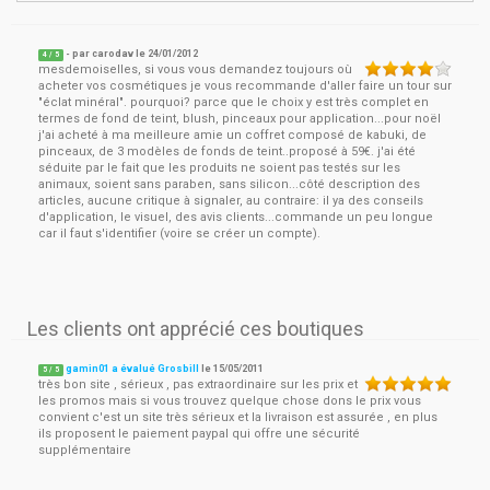
- par
carodav
le
24/01/2012
4
/ 5
mesdemoiselles, si vous vous demandez toujours où
acheter vos cosmétiques je vous recommande d'aller faire un tour sur
"éclat minéral". pourquoi? parce que le choix y est très complet en
termes de fond de teint, blush, pinceaux pour application...pour noël
j'ai acheté à ma meilleure amie un coffret composé de kabuki, de
pinceaux, de 3 modèles de fonds de teint..proposé à 59€. j'ai été
séduite par le fait que les produits ne soient pas testés sur les
animaux, soient sans paraben, sans silicon...côté description des
articles, aucune critique à signaler, au contraire: il ya des conseils
d'application, le visuel, des avis clients...commande un peu longue
car il faut s'identifier (voire se créer un compte).
Les clients ont apprécié ces boutiques
gamin01 a évalué Grosbill
le
15/05/2011
5
/
5
très bon site , sérieux , pas extraordinaire sur les prix et
les promos mais si vous trouvez quelque chose dons le prix vous
convient c'est un site très sérieux et la livraison est assurée , en plus
ils proposent le paiement paypal qui offre une sécurité
supplémentaire