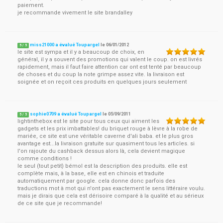
paiement.
je recommande vivement le site brandalley
miss21000 a évalué Toupargel
le
06/01/2012
5
/
5
le site est sympa et il y a beaucoup de choix, en
général, il y a souvent des promotions qui valent le coup. on est livrés
rapidement, mais il faut faire attention car ont est tenté par beaucoup
de choses et du coup la note grimpe assez vite. la livraison est
soignée et on reçoit ces produits en quelques jours seulement
sophie0709 a évalué Toupargel
le
05/09/2011
5
/
5
lightinthebox est le site pour tous ceux qui aiment les
gadgets et les prix imbattables! du briquet rouge à lèvre à la robe de
mariée, ce site est une véritable caverne d'ali baba. et le plus gros
avantage est...la livraison gratuite sur quasiment tous les articles. si
l'on rajoute du cashback dessus alors là, cela devient magique
comme conditions !
le seul (tout petit) bémol est la description des produits. elle est
complète mais, à la base, elle est en chinois et traduite
automatiquement par google. cela donne donc parfois des
traductions mot à mot qui n'ont pas exactement le sens littéraire voulu.
mais je dirais que cela est dérisoire comparé à la qualité et au sérieux
de ce site que je recommande!