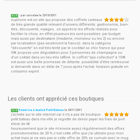
- par
carodav
le
23/10/2011
4
/ 5
euphorie est un site qui propose des coffrets cadeaux
de très grande qualité relevant d'univers différents: gastronomie, bien-
être, découverte, voyages...on apprécie les efforts réalisés pour
faciliter le choix. en effet plusieurs tris sont possibles: par budget
mais aussi par destinataire (madame, monsieur ou les 2) ou encore
par localisation (pas seulement la france). dans la catégorie
"découverte" on est très tenté par le cocktail so chic france qui pour
59€ propose une dégustation pour 2 personnes de champagne ou
d'un coktail dans un lieu très raffiné. le coffret "spa collection" à 159€
est aussi une belle promesse de détente. possibilité d'être remboursé
si demandé dans un délai de 7 jours après l'achat. livraison gratuite en
colissimo expert.
Les clients ont apprécié ces boutiques
frederica a évalué Petit Bateau
le
20/11/2011
5
/
5
j'achète sur le site internet car il n'y a pas de boutique
petit bateau dans ma ville je regrette de devoir payer les frais de port
élevé de 6€
heureusement que le site m'envoie assez régulièrement des offres
promotionnelles de 20 % c'est cette offre que j'ai utilisée pour mon
achat mais je ne sais pas si cette offre de 20% se cumule avec le mug