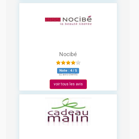
Nocibé
Note :
4
/
5
32 avis clients
voir tous les avis