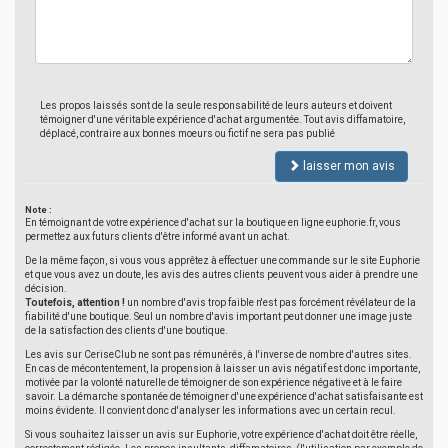
Les propos laissés sont de la seule responsabilité de leurs auteurs et doivent
témoigner d'une véritable expérience d'achat argumentée. Tout avis diffamatoire,
déplacé, contraire aux bonnes moeurs ou fictif ne sera pas publié
laisser mon avis
Note :
En témoignant de votre expérience d'achat sur la boutique en ligne euphorie.fr, vous
permettez aux futurs clients d'être informé avant un achat.
De la même façon, si vous vous apprêtez à effectuer une commande sur le site Euphorie
et que vous avez un doute, les avis des autres clients peuvent vous aider à prendre une
décision.
Toutefois, attention !
un nombre d'avis trop faible n'est pas forcément révélateur de la
fiabilité d'une boutique. Seul un nombre d'avis important peut donner une image juste
de la satisfaction des clients d'une boutique.
Les avis sur CeriseClub ne sont pas rémunérés, à l'inverse de nombre d'autres sites.
En cas de mécontentement, la propension à laisser un avis négatif est donc importante,
motivée par la volonté naturelle de témoigner de son expérience négative et à le faire
savoir. La démarche spontanée de témoigner d'une expérience d'achat satisfaisante est
moins évidente. Il convient donc d'analyser les informations avec un certain recul.
Si vous souhaitez laisser un avis sur Euphorie, votre expérience d'achat doit être réelle,