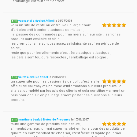
l'emballage est tout à fait correct.
yuccastel a évalué Afibel
le
06/07/2008
5
/
5
voilà un site de vente où on trouve un large choix
d'articles prêt à porter et astuces de maison ,
j'ai passée des commandes pour ma mère sur leur site , les fiches
produits sont explicite et clair ,
les promotions ne sont pas assez satisfaisante sauf en période de
solde,
reste que pour les vêtements c'est très classique et basique ,
les délais sont toujours respectés , l'emballage est soigné .
valtof a évalué Afibel
le
20/07/2011
5
/
5
un super site pour les passionnés de golf. c'est le site
officiel de callaway et une mine d'informations sur leurs produits. le
site est complété par les avis des clients et cela constitue vraiment un
plus pour choisir. on peut également poster des questions sur leurs
produits.
martine a évalué Notes de Provence
le
17/09/2007
5
/
5
toute une gamme de produits dela beauté,
alimentation, jeux. un vrai supermarché en ligne pour des produits de
qualité.en commandant de chez soi, c'est facile et rapide.pour moi