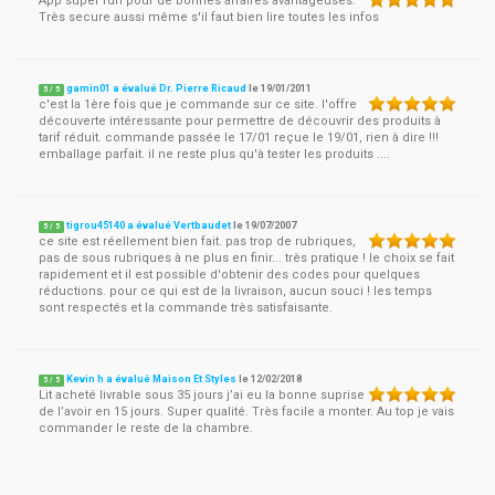
App super fun pour de bonnes affaires avantageuses.
Très secure aussi même s'il faut bien lire toutes les infos
gamin01 a évalué Dr. Pierre Ricaud
le
19/01/2011
5
/
5
c'est la 1ère fois que je commande sur ce site. l'offre
découverte intéressante pour permettre de découvrir des produits à
tarif réduit. commande passée le 17/01 reçue le 19/01, rien à dire !!!
emballage parfait. il ne reste plus qu'à tester les produits ....
tigrou45140 a évalué Vertbaudet
le
19/07/2007
5
/
5
ce site est réellement bien fait. pas trop de rubriques,
pas de sous rubriques à ne plus en finir... très pratique ! le choix se fait
rapidement et il est possible d'obtenir des codes pour quelques
réductions. pour ce qui est de la livraison, aucun souci ! les temps
sont respectés et la commande très satisfaisante.
Kevin h a évalué Maison Et Styles
le
12/02/2018
5
/
5
Lit acheté livrable sous 35 jours j’ai eu la bonne suprise
de l’avoir en 15 jours. Super qualité. Très facile a monter. Au top je vais
commander le reste de la chambre.