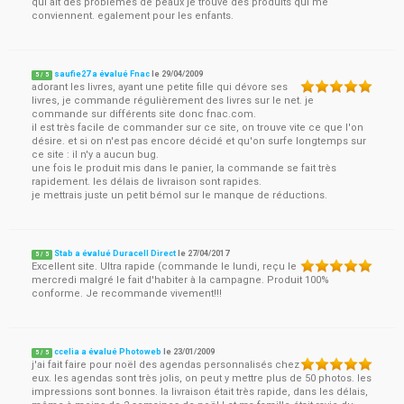
qui ait des problèmes de peaux je trouve des produits qui me
conviennent. egalement pour les enfants.
saufie27 a évalué Fnac
le
29/04/2009
5
/
5
adorant les livres, ayant une petite fille qui dévore ses
livres, je commande régulièrement des livres sur le net. je
commande sur différents site donc fnac.com.
il est très facile de commander sur ce site, on trouve vite ce que l'on
désire. et si on n'est pas encore décidé et qu'on surfe longtemps sur
ce site : il n'y a aucun bug.
une fois le produit mis dans le panier, la commande se fait très
rapidement. les délais de livraison sont rapides.
je mettrais juste un petit bémol sur le manque de réductions.
Stab a évalué Duracell Direct
le
27/04/2017
5
/
5
Excellent site. Ultra rapide (commande le lundi, reçu le
mercredi malgré le fait d'habiter à la campagne. Produit 100%
conforme. Je recommande vivement!!!
ccelia a évalué Photoweb
le
23/01/2009
5
/
5
j'ai fait faire pour noël des agendas personnalisés chez
eux. les agendas sont très jolis, on peut y mettre plus de 50 photos. les
impressions sont bonnes. la livraison était très rapide, dans les délais,