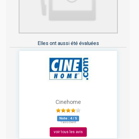
Elles ont aussi été évaluées
Cinehome
Note :
4
/
5
1 avis client
voir tous les avis