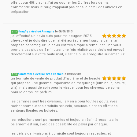
offert pour 40€ d'achat j'ai pu cocher les 2 offres lors de ma
commande mais le mug n'apparaît pas dans le détail des articles en
préparation
tbagfly a évalué Amaguiz
le
08/09/2013
5
/
5
j'ai effectué un devis auto pour ma peugeot 207 5
chevaux et je dois dire que j'ai été agréablement surpris par le tarif
proposé par amaguiz. le devis est très simple à remplir et il ne vous
prendra pas plus de 5 minutes. une fois réalisé votre devis est envoyé
directement sur votre boite mail, il est de plus enregistré sur amaguiz !
tomtomm a évalué Yves Rocher
le
08/09/2008
5
/
5
un bon site de vente de produit d'hygiène et de beauté
qui propose une gamme importante de maquillage (luminelle, nature,
yria), mais aussi de soin pour le visage, pour les cheveux, de soins
pour le corps, de parfum.
les gammes sont trés diverses, ils y en a pour tout les gouts. yves
rocher promeut ses produits naturels, beaucoup ont en effet des
senteurs florales ou boisées.
les réductions sont permanentes et toujours très intéressantes. le
paiement est sur, avec des possibilité de payer par chèque.
les délais de livraisons à domicile sont toujours respectés, et