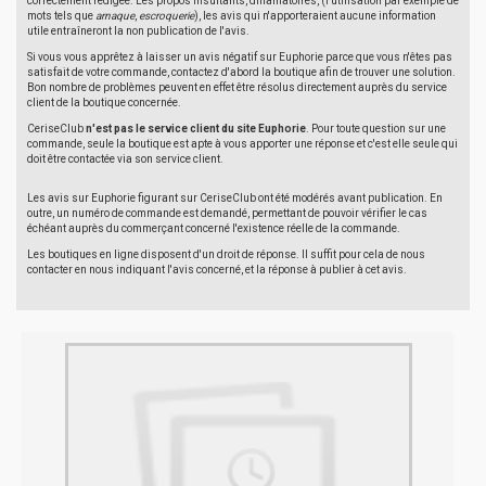
correctement rédigée. Les propos insultants, diffamatoires, (l'utilisation par exemple de
mots tels que
arnaque
,
escroquerie
), les avis qui n'apporteraient aucune information
utile entraîneront la non publication de l'avis.
Si vous vous apprêtez à laisser un avis négatif sur Euphorie parce que vous n'êtes pas
satisfait de votre commande, contactez d'abord la boutique afin de trouver une solution.
Bon nombre de problèmes peuvent en effet être résolus directement auprès du service
client de la boutique concernée.
CeriseClub
n'est pas le service client du site Euphorie
. Pour toute question sur une
commande, seule la boutique est apte à vous apporter une réponse et c'est elle seule qui
doit être contactée via son service client.
Les avis sur Euphorie figurant sur CeriseClub ont été modérés avant publication. En
outre, un numéro de commande est demandé, permettant de pouvoir vérifier le cas
échéant auprès du commerçant concerné l'existence réelle de la commande.
Les boutiques en ligne disposent d'un droit de réponse. Il suffit pour cela de nous
contacter en nous indiquant l'avis concerné, et la réponse à publier à cet avis.