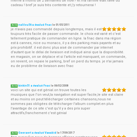
même à moins de 2 semaines de noël ! et ma famille était ravie du
cadeau ! bref je suis très contente et j'y retournerai !
nalilou56 a évalué Fnac
le
01/05/2011
5
/
5
je n'avais pas commandé depuis longtemps, mais il est
toujours très facile de passer commande. le choix est varié et c'est
tellement pratique de commander en ligne. la fnac dans ma région
est à cannes, nice ou monaco, il y a des parking mais payants et au
prix prohibitif. il est donc plus aisé de commander par internet
d'autant que le délai de livraison est indiqué ainsi que la disponibilité.
en magasin, on se déplace et si l'article est manquant, on commande,
on revient, on repaie le parking, bref on perd du temps. je n'ai jamais
eu de problème de livraison avec fnac
kinkin51 a évalué Fnac
le
06/02/2008
5
/
5
voici un site qui est génial.on trouve toutes les
musiques que l'on veut,la navigation est super facile,le site est claire
et au moins on peut télécharger certaines chansons,nous ne
sommes pas obligées de télécharger l'album complet.en plus
l'avantage de ce site c'est qu'il y a des prix super
attractifs,franchement c'est génial
Geeraert a évalué Vavabid
le
17/09/2017
5
/
5