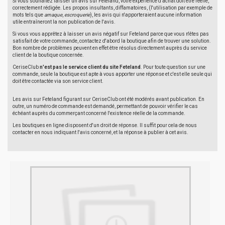
Si vous souhaitez laisser un avis sur Feteland, votre expérience d'achat doit être réelle,
correctement rédigée. Les propos insultants, diffamatoires, (l'utilisation par exemple de
mots tels que
arnaque
,
escroquerie
), les avis qui n'apporteraient aucune information
utile entraîneront la non publication de l'avis.
Si vous vous apprêtez à laisser un avis négatif sur Feteland parce que vous n'êtes pas
satisfait de votre commande, contactez d'abord la boutique afin de trouver une solution.
Bon nombre de problèmes peuvent en effet être résolus directement auprès du service
client de la boutique concernée.
CeriseClub
n'est pas le service client du site Feteland
. Pour toute question sur une
commande, seule la boutique est apte à vous apporter une réponse et c'est elle seule qui
doit être contactée via son service client.
Les avis sur Feteland figurant sur CeriseClub ont été modérés avant publication. En
outre, un numéro de commande est demandé, permettant de pouvoir vérifier le cas
échéant auprès du commerçant concerné l'existence réelle de la commande.
Les boutiques en ligne disposent d'un droit de réponse. Il suffit pour cela de nous
contacter en nous indiquant l'avis concerné, et la réponse à publier à cet avis.