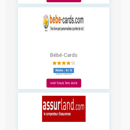
Bébé-Cards
Note :
4
/
5
5 avis clients
voir tous les avis