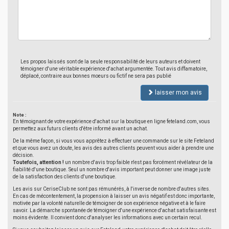
Les propos laissés sont de la seule responsabilité de leurs auteurs et doivent
témoigner d'une véritable expérience d'achat argumentée. Tout avis diffamatoire,
déplacé, contraire aux bonnes moeurs ou fictif ne sera pas publié
laisser mon avis
Note :
En témoignant de votre expérience d'achat sur la boutique en ligne feteland.com, vous
permettez aux futurs clients d'être informé avant un achat.
De la même façon, si vous vous apprêtez à effectuer une commande sur le site Feteland
et que vous avez un doute, les avis des autres clients peuvent vous aider à prendre une
décision.
Toutefois, attention !
un nombre d'avis trop faible n'est pas forcément révélateur de la
fiabilité d'une boutique. Seul un nombre d'avis important peut donner une image juste
de la satisfaction des clients d'une boutique.
Les avis sur CeriseClub ne sont pas rémunérés, à l'inverse de nombre d'autres sites.
En cas de mécontentement, la propension à laisser un avis négatif est donc importante,
motivée par la volonté naturelle de témoigner de son expérience négative et à le faire
savoir. La démarche spontanée de témoigner d'une expérience d'achat satisfaisante est
moins évidente. Il convient donc d'analyser les informations avec un certain recul.