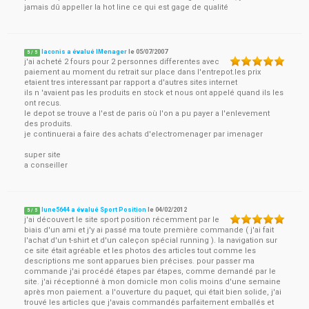
jamais dû appeller la hot line ce qui est gage de qualité
laconis a évalué IMenager
le
05/07/2007
5
/
5
j'ai acheté 2 fours pour 2 personnes differentes avec
paiement au moment du retrait sur place dans l'entrepot.les prix
etaient tres interessant par rapport a d'autres sites internet
ils n 'avaient pas les produits en stock et nous ont appelé quand ils les
ont recus.
le depot se trouve a l'est de paris où l'on a pu payer a l'enlevement
des produits.
je continuerai a faire des achats d'electromenager par imenager
super site
a conseiller
lune5644 a évalué Sport Position
le
04/02/2012
5
/
5
j'ai découvert le site sport position récemment par le
biais d'un ami et j'y ai passé ma toute première commande ( j'ai fait
l'achat d'un t-shirt et d'un caleçon spécial running ). la navigation sur
ce site était agréable et les photos des articles tout comme les
descriptions me sont apparues bien précises. pour passer ma
commande j'ai procédé étapes par étapes, comme demandé par le
site. j'ai réceptionné à mon domicle mon colis moins d'une semaine
après mon paiement. a l'ouverture du paquet, qui était bien solide, j'ai
trouvé les articles que j'avais commandés parfaitement emballés et