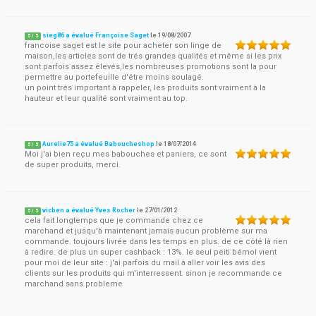
sieg86 a évalué Françoise Saget
le
19/08/2007
5
/
5
francoise saget est le site pour acheter son linge de
maison,les articles sont de trés grandes qualités et même si les prix
sont parfois assez élevés,les nombreuses promotions sont la pour
permettre au portefeuille d'être moins soulagé.
un point trés important à rappeler, les produits sont vraiment à la
hauteur et leur qualité sont vraiment au top.
Aurelie75 a évalué Baboucheshop
le
18/07/2014
5
/
5
Moi j'ai bien reçu mes babouches et paniers, ce sont
de super produits, merci.
vicben a évalué Yves Rocher
le
27/01/2012
5
/
5
cela fait longtemps que je commande chez ce
marchand et jusqu'à maintenant jamais aucun problème sur ma
commande. toujours livrée dans les temps en plus. de ce côté là rien
à redire. de plus un super cashback : 13%. le seul peiti bémol vient
pour moi de leur site : j'ai parfois du mail à aller voir les avis des
clients sur les produits qui m'interressent. sinon je recommande ce
marchand sans probleme