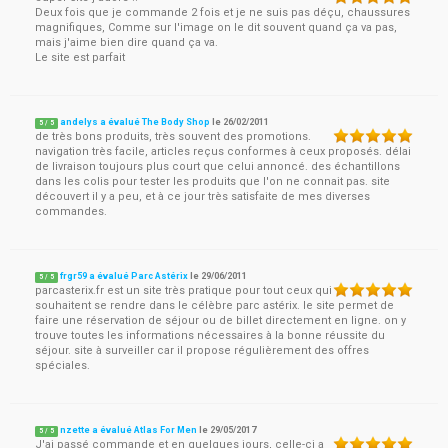
Deux fois que je commande 2 fois et je ne suis pas déçu, chaussures
magnifiques, Comme sur l'image on le dit souvent quand ça va pas,
mais j'aime bien dire quand ça va.
Le site est parfait
andelys a évalué The Body Shop
le
26/02/2011
5
/
5
de très bons produits, très souvent des promotions.
navigation très facile, articles reçus conformes à ceux proposés. délai
de livraison toujours plus court que celui annoncé. des échantillons
dans les colis pour tester les produits que l'on ne connait pas. site
découvert il y a peu, et à ce jour très satisfaite de mes diverses
commandes.
frgr59 a évalué Parc Astérix
le
29/06/2011
5
/
5
parcasterix.fr est un site très pratique pour tout ceux qui
souhaitent se rendre dans le célèbre parc astérix. le site permet de
faire une réservation de séjour ou de billet directement en ligne. on y
trouve toutes les informations nécessaires à la bonne réussite du
séjour. site à surveiller car il propose régulièrement des offres
spéciales.
nzette a évalué Atlas For Men
le
29/05/2017
5
/
5
J'ai passé commande et en quelques jours, celle-ci a