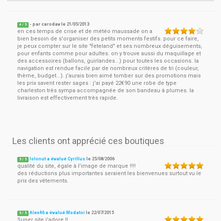
- par
carodav
le
21/05/2013
4
/ 5
en ces temps de crise et de météo maussade on a
bien besoin de s'organiser des petits moments festifs. pour ce faire,
je peux compter sur le site "feteland" et ses nombreux déguisements,
pour enfants comme pour adultes. on y trouve aussi du maquillage et
des accessoires (ballons, guirlandes...) pour toutes les occasions. la
navigation est rendue facile par de nombreux critères de tri (couleur,
thème, budget...). j'aurais bien aimé tomber sur des promotions mais
les prix savent rester sages : j'ai payé 22€90 une robe de type
charleston très sympa accompagnée de son bandeau à plumes. la
livraison est effectivement très rapide.
Les clients ont apprécié ces boutiques
lolonut a évalué Cyrillus
le
25/08/2006
5
/
5
qualité du site, égale à l'image de marque !!!!
des réductions plus importantes seraient les bienvenues surtout vu le
prix des vêtements.
Alex46 a évalué Modatoi
le
22/07/2015
5
/
5
Super site j'adore !!