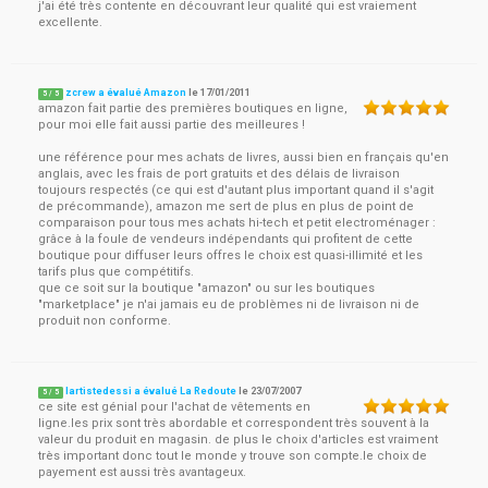
j'ai été très contente en découvrant leur qualité qui est vraiement
excellente.
zcrew a évalué Amazon
le
17/01/2011
5
/
5
amazon fait partie des premières boutiques en ligne,
pour moi elle fait aussi partie des meilleures !
une référence pour mes achats de livres, aussi bien en français qu'en
anglais, avec les frais de port gratuits et des délais de livraison
toujours respectés (ce qui est d'autant plus important quand il s'agit
de précommande), amazon me sert de plus en plus de point de
comparaison pour tous mes achats hi-tech et petit electroménager :
grâce à la foule de vendeurs indépendants qui profitent de cette
boutique pour diffuser leurs offres le choix est quasi-illimité et les
tarifs plus que compétitifs.
que ce soit sur la boutique "amazon" ou sur les boutiques
"marketplace" je n'ai jamais eu de problèmes ni de livraison ni de
produit non conforme.
lartistedessi a évalué La Redoute
le
23/07/2007
5
/
5
ce site est génial pour l'achat de vêtements en
ligne.les prix sont très abordable et correspondent très souvent à la
valeur du produit en magasin. de plus le choix d'articles est vraiment
très important donc tout le monde y trouve son compte.le choix de
payement est aussi très avantageux.