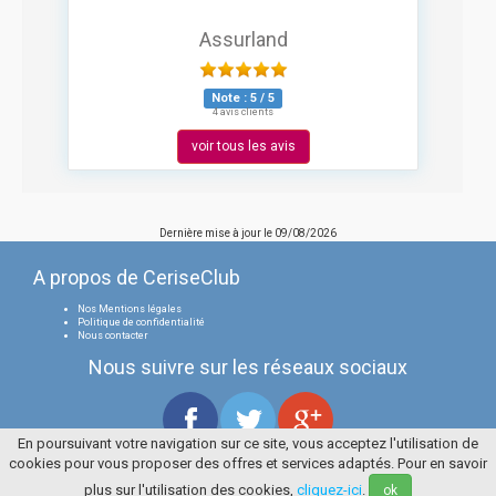
Assurland
Note :
5
/
5
4 avis clients
voir tous les avis
Dernière mise à jour le
09/08/2026
A propos de CeriseClub
Nos Mentions légales
Politique de confidentialité
Nous contacter
Nous suivre sur les réseaux sociaux
En poursuivant votre navigation sur ce site, vous acceptez l'utilisation de
cookies pour vous proposer des offres et services adaptés. Pour en savoir
Tous droits réservés
La Cerise Bleue 2006 / 2026
plus sur l'utilisation des cookies,
cliquez-ici
.
ok