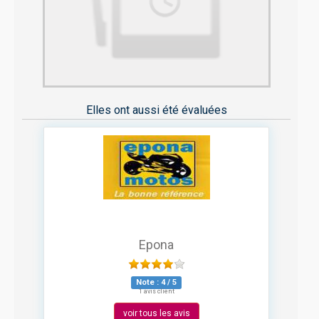
Elles ont aussi été évaluées
Epona
Note :
4
/
5
1 avis client
voir tous les avis