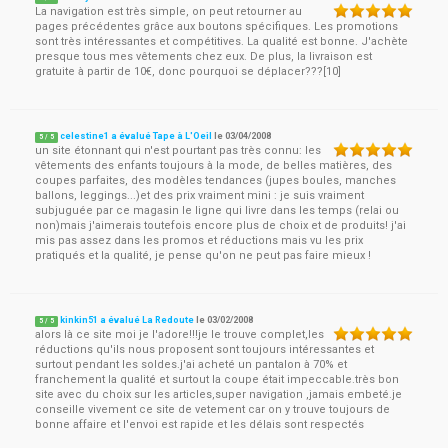
La navigation est très simple, on peut retourner au
pages précédentes grâce aux boutons spécifiques. Les promotions
sont très intéressantes et compétitives. La qualité est bonne. J'achète
presque tous mes vêtements chez eux. De plus, la livraison est
gratuite à partir de 10€, donc pourquoi se déplacer???[10]
celestine1 a évalué Tape à L'Oeil
le
03/04/2008
5
/
5
un site étonnant qui n'est pourtant pas très connu: les
vêtements des enfants toujours à la mode, de belles matières, des
coupes parfaites, des modèles tendances (jupes boules, manches
ballons, leggings...)et des prix vraiment mini : je suis vraiment
subjuguée par ce magasin le ligne qui livre dans les temps (relai ou
non)mais j'aimerais toutefois encore plus de choix et de produits! j'ai
mis pas assez dans les promos et réductions mais vu les prix
pratiqués et la qualité, je pense qu'on ne peut pas faire mieux !
kinkin51 a évalué La Redoute
le
03/02/2008
5
/
5
alors là ce site moi je l'adore!!!je le trouve complet,les
réductions qu'ils nous proposent sont toujours intéressantes et
surtout pendant les soldes.j'ai acheté un pantalon à 70% et
franchement la qualité et surtout la coupe était impeccable.très bon
site avec du choix sur les articles,super navigation ,jamais embeté.je
conseille vivement ce site de vetement car on y trouve toujours de
bonne affaire et l'envoi est rapide et les délais sont respectés