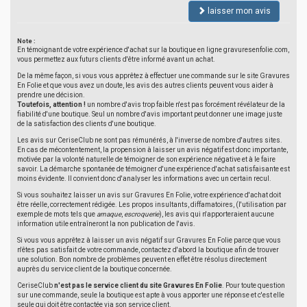
laisser mon avis
Note :
En témoignant de votre expérience d'achat sur la boutique en ligne gravuresenfolie.com,
vous permettez aux futurs clients d'être informé avant un achat.
De la même façon, si vous vous apprêtez à effectuer une commande sur le site Gravures
En Folie et que vous avez un doute, les avis des autres clients peuvent vous aider à
prendre une décision.
Toutefois, attention !
un nombre d'avis trop faible n'est pas forcément révélateur de la
fiabilité d'une boutique. Seul un nombre d'avis important peut donner une image juste
de la satisfaction des clients d'une boutique.
Les avis sur CeriseClub ne sont pas rémunérés, à l'inverse de nombre d'autres sites.
En cas de mécontentement, la propension à laisser un avis négatif est donc importante,
motivée par la volonté naturelle de témoigner de son expérience négative et à le faire
savoir. La démarche spontanée de témoigner d'une expérience d'achat satisfaisante est
moins évidente. Il convient donc d'analyser les informations avec un certain recul.
Si vous souhaitez laisser un avis sur Gravures En Folie, votre expérience d'achat doit
être réelle, correctement rédigée. Les propos insultants, diffamatoires, (l'utilisation par
exemple de mots tels que
arnaque
,
escroquerie
), les avis qui n'apporteraient aucune
information utile entraîneront la non publication de l'avis.
Si vous vous apprêtez à laisser un avis négatif sur Gravures En Folie parce que vous
n'êtes pas satisfait de votre commande, contactez d'abord la boutique afin de trouver
une solution. Bon nombre de problèmes peuvent en effet être résolus directement
auprès du service client de la boutique concernée.
CeriseClub
n'est pas le service client du site Gravures En Folie
. Pour toute question
sur une commande, seule la boutique est apte à vous apporter une réponse et c'est elle
seule qui doit être contactée via son service client.