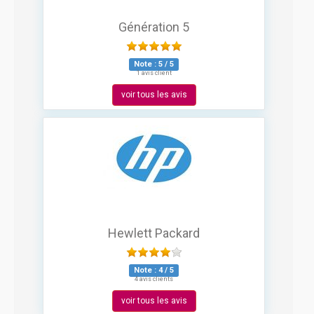
Génération 5
Note :
5
/
5
1 avis client
voir tous les avis
Hewlett Packard
Note :
4
/
5
4 avis clients
voir tous les avis