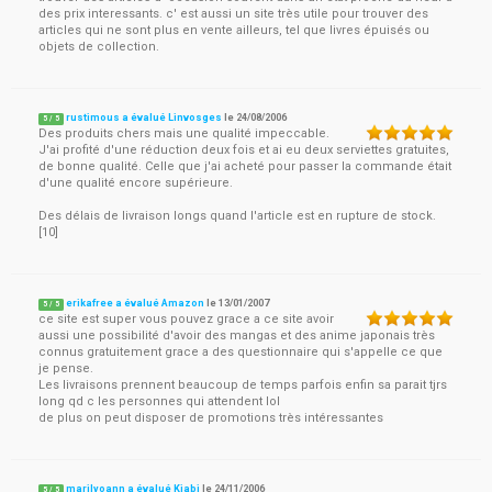
des prix interessants. c' est aussi un site très utile pour trouver des
articles qui ne sont plus en vente ailleurs, tel que livres épuisés ou
objets de collection.
rustimous a évalué Linvosges
le
24/08/2006
5
/
5
Des produits chers mais une qualité impeccable.
J'ai profité d'une réduction deux fois et ai eu deux serviettes gratuites,
de bonne qualité. Celle que j'ai acheté pour passer la commande était
d'une qualité encore supérieure.
Des délais de livraison longs quand l'article est en rupture de stock.
[10]
erikafree a évalué Amazon
le
13/01/2007
5
/
5
ce site est super vous pouvez grace a ce site avoir
aussi une possibilité d'avoir des mangas et des anime japonais très
connus gratuitement grace a des questionnaire qui s'appelle ce que
je pense.
Les livraisons prennent beaucoup de temps parfois enfin sa parait tjrs
long qd c les personnes qui attendent lol
de plus on peut disposer de promotions très intéressantes
marilyoann a évalué Kiabi
le
24/11/2006
5
/
5