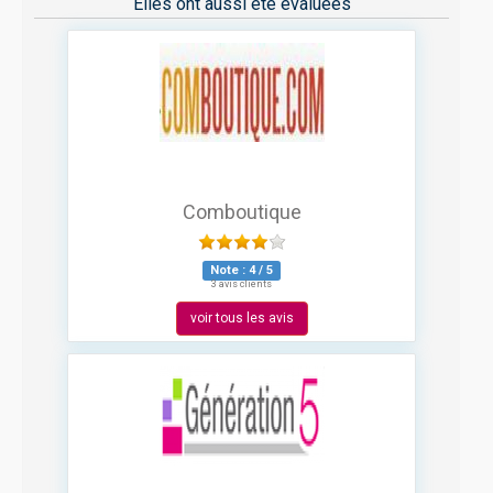
Elles ont aussi été évaluées
Comboutique
Note :
4
/
5
3 avis clients
voir tous les avis