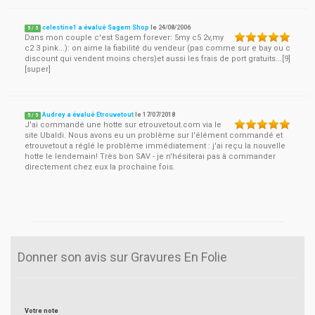
celestine1 a évalué Sagem Shop
le
24/08/2006
5
/
5
Dans mon couple c'est Sagem forever: 5my c5 2v,my
c2 3 pink...): on aime la fiabilité du vendeur (pas comme sur e bay ou c
discount qui vendent moins chers)et aussi les frais de port gratuits...[9]
[super]
Audrey a évalué Etrouvetout
le
17/07/2018
5
/
5
J'ai commandé une hotte sur etrouvetout.com via le
site Ubaldi. Nous avons eu un problème sur l'élément commandé et
etrouvetout a réglé le problème immédiatement : j'ai reçu la nouvelle
hotte le lendemain! Très bon SAV - je n'hésiterai pas à commander
directement chez eux la prochaine fois.
Donner son avis sur Gravures En Folie
Votre note