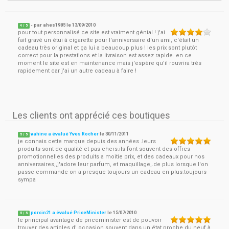
- par
ahes1985
le
13/09/2010
4
/ 5
pour tout personnalisé ce site est vraiment génial ! j'ai
fait gravé un étui à cigarette pour l'anniversaire d'un ami, c'était un
cadeau très original et ça lui a beaucoup plus ! les prix sont plutôt
correct pour la prestations et la livraison est assez rapide. en ce
moment le site est en maintenance mais j'espère qu'il rouvrira très
rapidement car j'ai un autre cadeau à faire !
Les clients ont apprécié ces boutiques
vahine a évalué Yves Rocher
le
30/11/2011
5
/
5
je connais cette marque depuis des années .leurs
produits sont de qualité et pas chers.ils font souvent des offres
promotionnelles des produits a moitie prix, et des cadeaux pour nos
anniversaires,,j'adore leur parfum, et maquillage,.de plus lorsque l'on
passe commande on a presque toujours un cadeau en plus.toujours
sympa
porcin21 a évalué PriceMinister
le
15/07/2010
5
/
5
le principal avantage de priceminister est de pouvoir
trouver des articles d' occasion souvent dans un état proche du neuf à