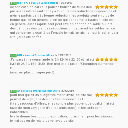
marjo79 a évalué La Redoute
le
12/03/2009
5
/
5
ce site est bien car vous pouvez trouvez de tout a des
prix assez interessant car il y a toujours des réductions disponibles et
même parfois de très bonne réduction. les produits sont en plus de
bonne qualité en général et en ce qui concerne la livraison, elle est
en général assez rapide sauf peut-être en période de solde ou lors
des périodes des grandes réductions un peu avant les soldes. en ce
qui concerne la qualité de l'envoie je n'ait jamais rien eut à redire, cela
a toujours été parfait.
NIN a évalué Tous les filtres
le
23/12/2016
5
/
5
J'ai passé ma commande le 21/12/16 à 22h30 et j'ai été
livré le 23/12/16 à 9h30 ! Ben moi je dis juste : "Champion du monde "
!!
(avec en plus un super prix !)
ahes1985 a évalué lastminute
le
15/07/2010
5
/
5
pour moi qui ait un budget vraiment limité, ce site me
permet de voyager à des prix très raisonnables !
il y a beaucoup d'offres, elles sont le plus souvent de qualité (j'ai été
ravie de mon voyage et d'autres amis aussi) et les tarifs sont
imbattables.
le site donne beaucoup d'explication, notamment pour les séjours.
je n'ai pas eu de retard de vol avec ce site.