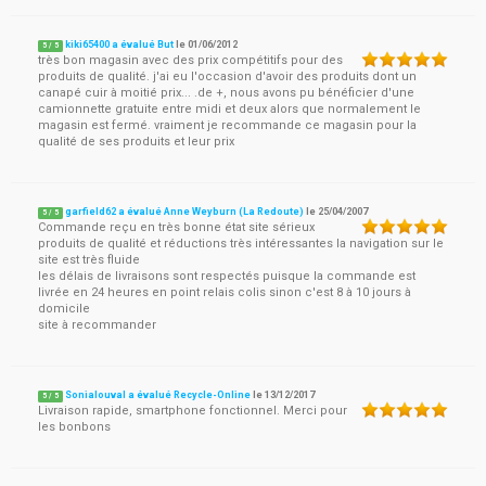
kiki65400 a évalué But
le
01/06/2012
5
/
5
très bon magasin avec des prix compétitifs pour des
produits de qualité. j'ai eu l'occasion d'avoir des produits dont un
canapé cuir à moitié prix... .de +, nous avons pu bénéficier d'une
camionnette gratuite entre midi et deux alors que normalement le
magasin est fermé. vraiment je recommande ce magasin pour la
qualité de ses produits et leur prix
garfield62 a évalué Anne Weyburn (La Redoute)
le
25/04/2007
5
/
5
Commande reçu en très bonne état site sérieux
produits de qualité et réductions très intéressantes la navigation sur le
site est très fluide
les délais de livraisons sont respectés puisque la commande est
livrée en 24 heures en point relais colis sinon c'est 8 à 10 jours à
domicile
site à recommander
Sonialouval a évalué Recycle-Online
le
13/12/2017
5
/
5
Livraison rapide, smartphone fonctionnel. Merci pour
les bonbons