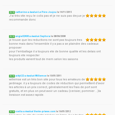
catherine a évalué Le Père Joujou
le
14/11/2015
5
/
5
J'ai très vite reçu le colis pas et je ne suis pas deçue je
recommande donc
angie02400 a évalué Sephora
le
08/06/2008
5
/
5
je trouve que les reductions ne sont pas toujours tres
bonne mais dans l'ensemble il y a pas a se plaindre des cadeaux
proposer
pour l'emballage il a toujours ete de bonne qualite et les delais ont
toujours ete respecter
les produits varient tout de mem selon les saisons
aidyl22 a évalué Willemse
le
10/01/2011
5
/
5
willemse est un très bon site pour tous les amateurs de
jardinage. il y a toujours de codes de réduction qui permettent d'avoir
les articles à un prix correct, généralement les frais de port sont
gratuits, et en plus on peut avoir un cadeau (cerisier, pommier ...)la
livraison est assez rapide.
ccelia a évalué Vente-privee.com
le
16/01/2012
5
/
5