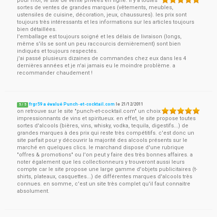
pour moi, le site de vente privées en ligne. il y a toutes
sortes de ventes de grandes marques (vêtements, meubles,
ustensiles de cuisine, décoration, jeux, chaussures). les prix sont
toujours très intéressants et les informations sur les articles toujours
bien détaillées.
l'emballage est toujours soigné et les délais de livraison (longs,
même s'ils se sont un peu raccourcis dernièrement) sont bien
indiqués et toujours respectés.
j'ai passé plusieurs dizaines de commandes chez eux dans les 4
dernières années et je n'ai jamais eu le moindre problème. a
recommander chaudement !
frgr59 a évalué Punch-et-cocktail.com
le
21/12/2011
5
/
5
on retrouve sur le site "punch-et-cocktail.com" un choix
impressionnants de vins et spiritueux. en effet, le site propose toutes
sortes d'alcools (bières, vins, whisky, vodka, tequila, digestifs...) de
grandes marques à des prix qui reste très compétitifs. c'est donc un
site parfait pour y découvrir la majorité des alcools présents sur le
marché en quelques clics. le marchand dispose d'une rubrique
"offres & promotions" ou l'on peut y faire des très bonnes affaires. a
noter également que les collectionneurs y trouveront aussi leurs
compte car le site propose une large gamme d'objets publicitaires (t-
shirts, plateaux, casquettes...) de différentes marques d'alcools très
connues. en somme, c'est un site très complet qu'il faut connaitre
absolument.