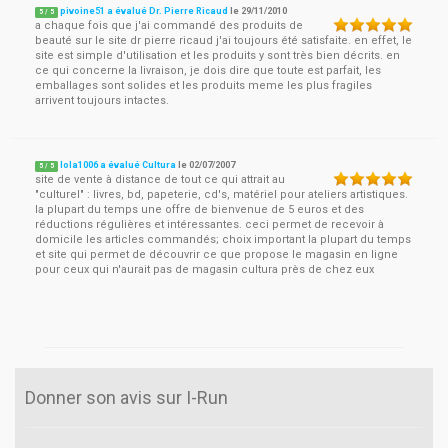
pivoine51 a évalué Dr. Pierre Ricaud
le
29/11/2010
5
/
5
a chaque fois que j'ai commandé des produits de
beauté sur le site dr pierre ricaud j'ai toujours été satisfaite. en effet, le
site est simple d'utilisation et les produits y sont très bien décrits. en
ce qui concerne la livraison, je dois dire que toute est parfait, les
emballages sont solides et les produits meme les plus fragiles
arrivent toujours intactes.
lola1006 a évalué Cultura
le
02/07/2007
5
/
5
site de vente à distance de tout ce qui attrait au
"culturel" : livres, bd, papeterie, cd's, matériel pour ateliers artistiques.
la plupart du temps une offre de bienvenue de 5 euros et des
réductions régulières et intéressantes. ceci permet de recevoir à
domicile les articles commandés; choix important la plupart du temps
et site qui permet de découvrir ce que propose le magasin en ligne
pour ceux qui n'aurait pas de magasin cultura près de chez eux
Donner son avis sur I-Run