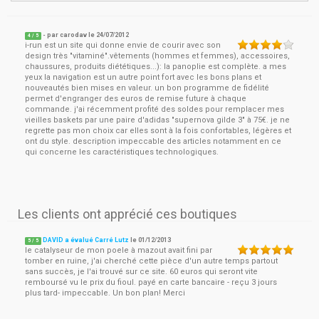
- par
carodav
le
24/07/2012
4
/ 5
i-run est un site qui donne envie de courir avec son
design très "vitaminé".vêtements (hommes et femmes), accessoires,
chaussures, produits diététiques...): la panoplie est complète. a mes
yeux la navigation est un autre point fort avec les bons plans et
nouveautés bien mises en valeur. un bon programme de fidélité
permet d'engranger des euros de remise future à chaque
commande. j'ai récemment profité des soldes pour remplacer mes
vieilles baskets par une paire d'adidas "supernova gilde 3" à 75€. je ne
regrette pas mon choix car elles sont à la fois confortables, légères et
ont du style. description impeccable des articles notamment en ce
qui concerne les caractéristiques technologiques.
Les clients ont apprécié ces boutiques
DAVID a évalué Carré Lutz
le
01/12/2013
5
/
5
le catalyseur de mon poele à mazout avait fini par
tomber en ruine, j'ai cherché cette pièce d'un autre temps partout
sans succès, je l'ai trouvé sur ce site. 60 euros qui seront vite
remboursé vu le prix du fioul. payé en carte bancaire - reçu 3 jours
plus tard- impeccable. Un bon plan! Merci