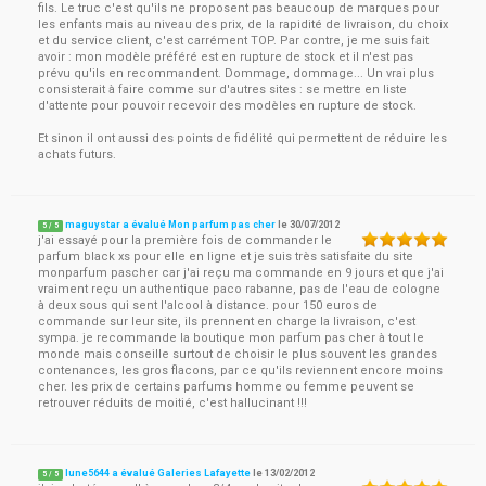
fils. Le truc c'est qu'ils ne proposent pas beaucoup de marques pour
les enfants mais au niveau des prix, de la rapidité de livraison, du choix
et du service client, c'est carrément TOP. Par contre, je me suis fait
avoir : mon modèle préféré est en rupture de stock et il n'est pas
prévu qu'ils en recommandent. Dommage, dommage... Un vrai plus
consisterait à faire comme sur d'autres sites : se mettre en liste
d'attente pour pouvoir recevoir des modèles en rupture de stock.
Et sinon il ont aussi des points de fidélité qui permettent de réduire les
achats futurs.
maguystar a évalué Mon parfum pas cher
le
30/07/2012
5
/
5
j'ai essayé pour la première fois de commander le
parfum black xs pour elle en ligne et je suis très satisfaite du site
monparfum pascher car j'ai reçu ma commande en 9 jours et que j'ai
vraiment reçu un authentique paco rabanne, pas de l'eau de cologne
à deux sous qui sent l'alcool à distance. pour 150 euros de
commande sur leur site, ils prennent en charge la livraison, c'est
sympa. je recommande la boutique mon parfum pas cher à tout le
monde mais conseille surtout de choisir le plus souvent les grandes
contenances, les gros flacons, par ce qu'ils reviennent encore moins
cher. les prix de certains parfums homme ou femme peuvent se
retrouver réduits de moitié, c'est hallucinant !!!
lune5644 a évalué Galeries Lafayette
le
13/02/2012
5
/
5