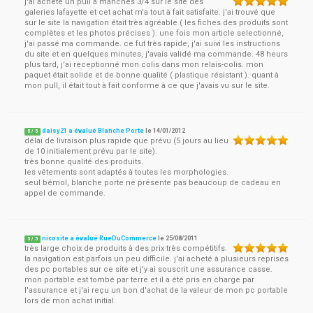
j'ai acheté un pull à manches 3/4 sur le site des
galeries lafayette et cet achat m'a tout à fait satisfaite. j'ai trouvé que
sur le site la navigation était très agréable ( les fiches des produits sont
complètes et les photos précises ). une fois mon article selectionné,
j'ai passé ma commande. ce fut très rapide, j'ai suivi les instructions
du site et en quelques minutes, j'avais validé ma commande. 48 heurs
plus tard, j'ai receptionné mon colis dans mon relais-colis. mon
paquet était solide et de bonne qualité ( plastique résistant ). quant à
mon pull, il était tout à fait conforme à ce que j'avais vu sur le site.
daisy21 a évalué Blanche Porte
le
14/01/2012
5
/
5
délai de livraison plus rapide que prévu (5 jours au lieu
de 10 initialement prévu par le site).
très bonne qualité des produits.
les vêtements sont adaptés à toutes les morphologies.
seul bémol, blanche porte ne présente pas beaucoup de cadeau en
appel de commande.
nicosite a évalué RueDuCommerce
le
25/08/2011
5
/
5
très large choix de produits à des prix très compétitifs.
la navigation est parfois un peu difficile. j'ai acheté à plusieurs reprises
des pc portables sur ce site et j'y ai souscrit une assurance casse.
mon portable est tombé par terre et il a été pris en charge par
l'assurance et j'ai reçu un bon d'achat de la valeur de mon pc portable
lors de mon achat initial.