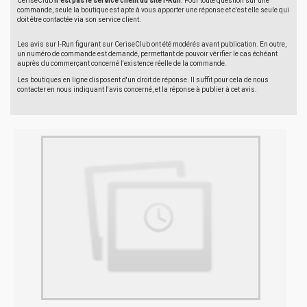
CeriseClub
n'est pas le service client du site I-Run
. Pour toute question sur une
commande, seule la boutique est apte à vous apporter une réponse et c'est elle seule qui
doit être contactée via son service client.
Les avis sur I-Run figurant sur CeriseClub ont été modérés avant publication. En outre,
un numéro de commande est demandé, permettant de pouvoir vérifier le cas échéant
auprès du commerçant concerné l'existence réelle de la commande.
Les boutiques en ligne disposent d'un droit de réponse. Il suffit pour cela de nous
contacter en nous indiquant l'avis concerné, et la réponse à publier à cet avis.