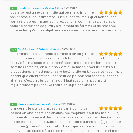
boodamix a évalué Poster XXL
le
07/07/2012
5
/
5
poster xxl est un excellent site qui permet d'imprimer
vos photos sur quasiment tous les supports. mais quel bonheur de
voir ses propres images sur forex ou toile! commandez chez eux,
vous ne serez pas déçus!il y a tellement de formats et de matières
différentes qu'aucun objet reçu ne ressemblera à un autre chez vous.
frgr59 a évalué PriceMinister
le
06/04/2011
5
/
5
priceminister est une véritable mine d'or! on y trouve
de tout et dans tous les domaines tels que la musique, dvd et blu-ray,
jeux vidéo, maisons et électroménager, mode, collection... les prix
sont très attractifs, on a le choix entre l'achat de produits neufs ou
d'occasions. je n'est pas encore testé le site en tant que vendeur mais
en tant que client c'est du bonheur de pouvoir réaliser de si bonnes
affaires. c'est un très bon site qu'il faut absolument consulté
régulièrement pour pouvoir faire de superbes affaires.
Eloise a évalué Carré Pointu
le
03/07/2014
5
/
5
J'ai connu le site de chaussures carré pointu par
hasard en cherchant des chaussures mephisto pour ma mère. Puis,
comme ils proposent des chaussures de marques pas cher (sur des
modèles que je ne trouvais plus du tout sur d'autres sites), j'ai craqué
pour moi (je possède une collection impressionnante de chaussures
mamzelle au grand désarroi de mon mari), puis pour ma fille et mon