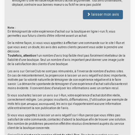
témoigner d'une véritable expérience d'achat argumentée. Tout avis diffamatoire,
déplacé, contraire aux bonnes moeurs ou fictif ne sera pas publié
laisser mon avis
Note :
En témoignant de votre expérience d'achat sur la boutique en ligne i-run.fr, vous
permettez aux futurs clients d'être informé avant un achat.
De la même façon, si vous vous apprêtez à effectuer une commande sur le site I-Run et
que vous avez un doute, les avis des autres clients peuvent vous aider à prendre une
décision.
Toutefois, attention !
un nombre d'avis trop faible n'est pas forcément révélateur de la
fiabilité d'une boutique. Seul un nombre d'avis important peut donner une image juste
de la satisfaction des clients d'une boutique.
Les avis sur CeriseClub ne sont pas rémunérés, à l'inverse de nombre d'autres sites.
En cas de mécontentement, la propension à laisser un avis négatif est donc importante,
motivée par la volonté naturelle de témoigner de son expérience négative et à le faire
savoir. La démarche spontanée de témoigner d'une expérience d'achat satisfaisante est
moins évidente. Il convient donc d'analyser les informations avec un certain recul.
Si vous souhaitez laisser un avis sur I-Run, votre expérience d'achat doit être réelle,
correctement rédigée. Les propos insultants, diffamatoires, (l'utilisation par exemple de
mots tels que
arnaque
,
escroquerie
), les avis qui n'apporteraient aucune information
utile entraîneront la non publication de l'avis.
Si vous vous apprêtez à laisser un avis négatif sur I-Run parce que vous n'êtes pas
satisfait de votre commande, contactez d'abord la boutique afin de trouver une solution.
Bon nombre de problèmes peuvent en effet être résolus directement auprès du service
client de la boutique concernée.