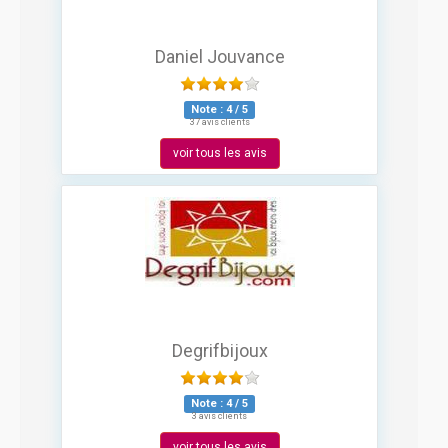
Daniel Jouvance
Note :
4
/
5
37 avis clients
voir tous les avis
Degrifbijoux
Note :
4
/
5
3 avis clients
voir tous les avis