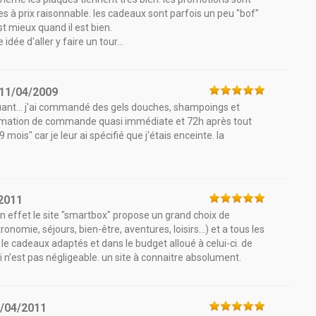
ses à prix raisonnable. les cadeaux sont parfois un peu "bof"
t mieux quand il est bien.
idée d'aller y faire un tour...
11/04/2009
luant... j'ai commandé des gels douches, shampoings et
firmation de commande quasi immédiate et 72h après tout
 mois" car je leur ai spécifié que j'étais enceinte. la
2011
en effet le site "smartbox" propose un grand choix de
omie, séjours, bien-être, aventures, loisirs...) et a tous les
 le cadeaux adaptés et dans le budget alloué à celui-ci. de
ui n'est pas négligeable. un site à connaitre absolument.
/04/2011