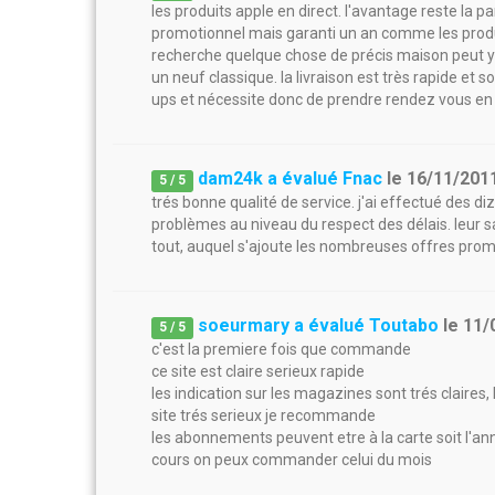
les produits apple en direct. l'avantage reste la p
promotionnel mais garanti un an comme les produit
recherche quelque chose de précis maison peut y 
un neuf classique. la livraison est très rapide et 
ups et nécessite donc de prendre rendez vous en
dam24k a évalué Fnac
le
16/11/201
5
/
5
trés bonne qualité de service. j'ai effectué des d
problèmes au niveau du respect des délais. leur sa
tout, auquel s'ajoute les nombreuses offres prom
soeurmary a évalué Toutabo
le
11/
5
/
5
c'est la premiere fois que commande
ce site est claire serieux rapide
les indication sur les magazines sont trés claires,
site trés serieux je recommande
les abonnements peuvent etre à la carte soit l'a
cours on peux commander celui du mois