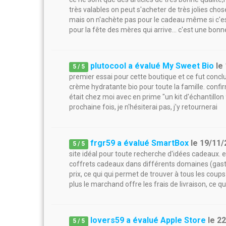
très valables on peut s'acheter de très jolies cho
mais on n'achète pas pour le cadeau même si c'es
pour la fête des mères qui arrive... c'est une bonne 
plutocool a évalué My Sweet Bio
le
5
/
5
premier essai pour cette boutique et ce fut conc
crème hydratante bio pour toute la famille. con
était chez moi avec en prime "un kit d'échantillon 9
prochaine fois, je n'hésiterai pas, j'y retournerai
frgr59 a évalué SmartBox
le
19/11/
5
/
5
site idéal pour toute recherche d'idées cadeaux. 
coffrets cadeaux dans différents domaines (gastron
prix, ce qui qui permet de trouver à tous les coups
plus le marchand offre les frais de livraison, ce q
lovers59 a évalué Apple Store
le
22
5
/
5