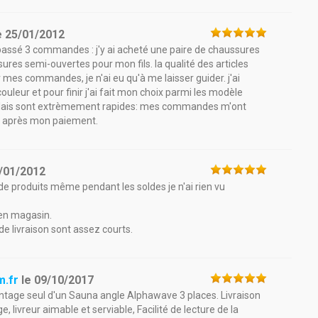
e
25/01/2012
 passé 3 commandes : j'y ai acheté une paire de chaussures
res semi-ouvertes pour mon fils. la qualité des articles
 mes commandes, je n'ai eu qu'à me laisser guider. j'ai
 couleur et pour finir j'ai fait mon choix parmi les modèle
s délais sont extrèmement rapides: mes commandes m'ont
es après mon paiement.
/01/2012
hoix de produits même pendant les soldes je n'ai rien vu
 en magasin.
s de livraison sont assez courts.
m.fr
le
09/10/2017
ontage seul d'un Sauna angle Alphawave 3 places. Livraison
, livreur aimable et serviable, Facilité de lecture de la