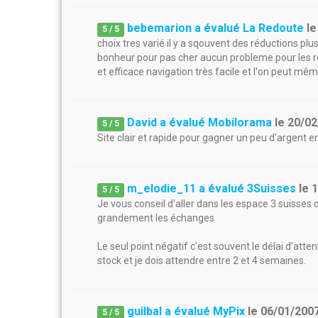
bebemarion a évalué La Redoute
l
5
/
5
choix tres varié il y a sqouvent des réductions plu
bonheur pour pas cher aucun probleme pour les ret
et efficace navigation très facile et l'on peut mêm
David a évalué Mobilorama
le
20/02
5
/
5
Site clair et rapide pour gagner un peu d'argent 
m_elodie_11 a évalué 3Suisses
le
1
5
/
5
Je vous conseil d'aller dans les espace 3 suisses o
grandement les échanges
Le seul point négatif c'est souvent le délai d'atten
stock et je dois attendre entre 2 et 4 semaines.
guilbal a évalué MyPix
le
06/01/200
5
/
5