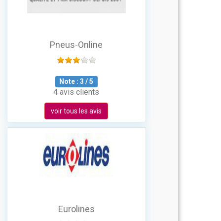
Pneus-Online
Note :
3
/
5
4 avis clients
voir tous les avis
Eurolines