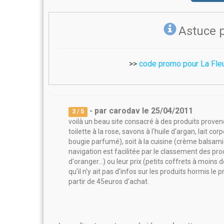
Astuce 
>>
code promo pour La Fleu
- par
carodav
le
25/04/2011
3
/ 5
voilà un beau site consacré à des produits provenç
toilette à la rose, savons à l'huile d'argan, lait cor
bougie parfumé), soit à la cuisine (crème balsamique
navigation est facilitée par le classement des produ
d'oranger...) ou leur prix (petits coffrets à moins 
qu'il n'y ait pas d'infos sur les produits hormis le p
partir de 45euros d'achat.