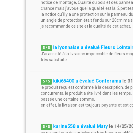
notice de montage, Qualité du bois et des panneaux
chance mais j'avoue que la qualité est là. 2 petit
la notice qu'il y a une protection sur le panneau du 
un angle de protection était fendu sur 20cm mais a
je recommande ce site et la qualité de cet achat.
la lyonnaise a évalué Fleurs Lointa
5
/
5
J'ai assisté à la livraison impeccable de fleurs magn
très satisfaite
kiki65400 a évalué Conforama
le
31
5
/
5
le produit reçu est conforme à la description. de p
concurrents. le produit a été livré dans les temps.
passée une certaine somme.
en effet, la livraison est toujours payante et est
karine558 a évalué Maty
le
14/05/2
5
/
5
ce ne sont que des articles de très bonne qualité