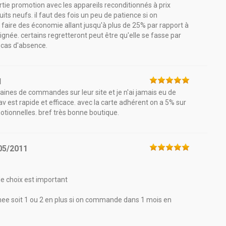
artie promotion avec les appareils reconditionnés à prix
s neufs. il faut des fois un peu de patience si on
faire des économie allant jusqu'à plus de 25% par rapport à
soignée. certains regretteront peut être qu'elle se fasse par
 cas d'absence.
1
izaines de commandes sur leur site et je n'ai jamais eu de
v est rapide et efficace. avec la carte adhérent on a 5% sur
otionnelles. bref très bonne boutique.
05/2011
 le choix est important
nnee soit 1 ou 2 en plus si on commande dans 1 mois en