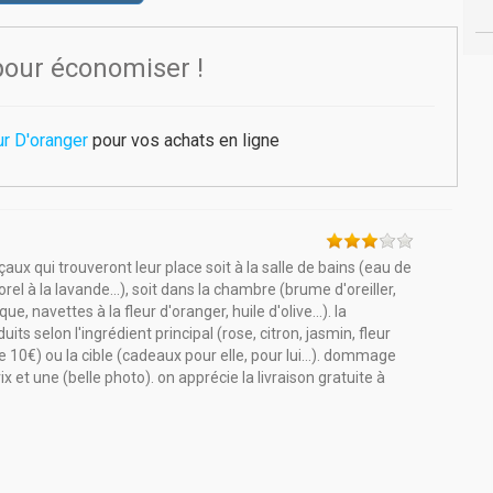
pour économiser !
r D'oranger
pour vos achats en ligne
aux qui trouveront leur place soit à la salle de bains (eau de
porel à la lavande...), soit dans la chambre (brume d'oreiller,
, navettes à la fleur d'oranger, huile d'olive...). la
its selon l'ingrédient principal (rose, citron, jasmin, fleur
de 10€) ou la cible (cadeaux pour elle, pour lui...). dommage
rix et une (belle photo). on apprécie la livraison gratuite à