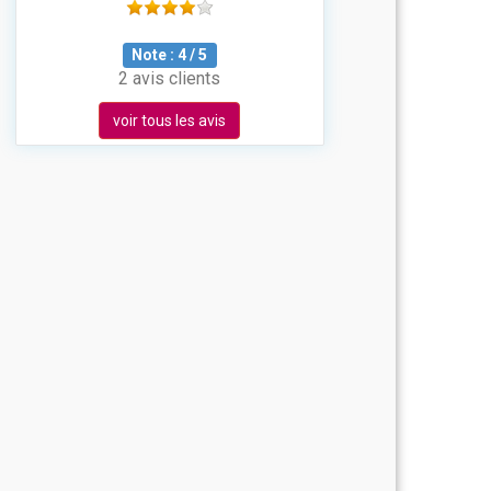
Note :
4
/
5
2 avis clients
voir tous les avis