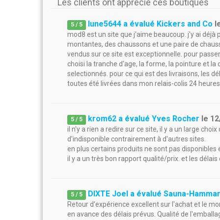
Les clients ont apprécié ces boutiques
lune5644 a évalué Kickers and Co
l
5
/
5
mod8 est un site que j'aime beaucoup. j'y ai déjà
montantes, des chaussons et une paire de chaussu
vendus sur ce site est exceptionnelle. pour passer
choisi la tranche d'age, la forme, la pointure et la
selectionnés. pour ce qui est des livraisons, le
toutes été livrées dans mon relais-colis 24 heur
krom62 a évalué Yves Rocher
le
12
5
/
5
il n'y a rien a redire sur ce site, il y a un large c
d'indisponible contrairement à d'autres sites.
en plus certains produits ne sont pas disponibles
il y a un très bon rapport qualité/prix. et les délai
DIXTE Joel a évalué Sauna-Hamma
5
/
5
Retour d'expérience excellent sur l'achat et le m
en avance des délais prévus. Qualité de l'emballage