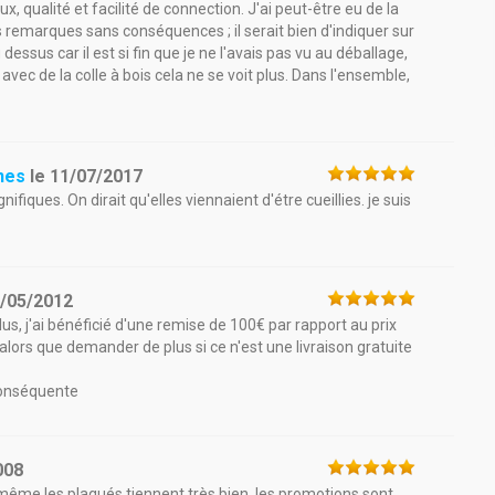
, qualité et facilité de connection. J'ai peut-être eu de la
es remarques sans conséquences ; il serait bien d'indiquer sur
dessus car il est si fin que je ne l'avais pas vu au déballage,
vec de la colle à bois cela ne se voit plus. Dans l'ensemble,
ines
le
11/07/2017
ifiques. On dirait qu'elles viennaient d'étre cueillies. je suis
/05/2012
lus, j'ai bénéficié d'une remise de 100€ par rapport au prix
 alors que demander de plus si ce n'est une livraison gratuite
 conséquente
008
,même les plaqués tiennent très bien. les promotions sont