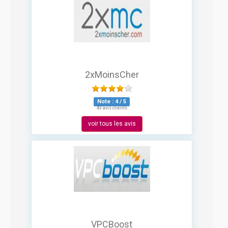
2xMoinsCher
Note :
4
/
5
43 avis clients
voir tous les avis
VPCBoost