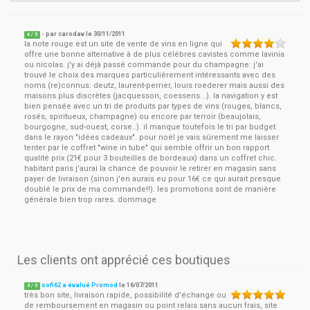
- par
carodav
le
30/11/2011
4
/ 5
la note rouge est un site de vente de vins en ligne qui
offre une bonne alternative à de plus célèbres cavistes comme lavinia
ou nicolas. j'y ai déjà passé commande pour du champagne: j'ai
trouvé le choix des marques particulièrement intéressants avec des
noms (re)connus: deutz, laurent-perrier, louis roederer mais aussi des
maisons plus discrètes (jacquesson, coessens...). la navigation y est
bien pensée avec un tri de produits par types de vins (rouges, blancs,
rosés, spiritueux, champagne) ou encore par terroir (beaujolais,
bourgogne, sud-ouest, corse..). il manque toutefois le tri par budget.
dans le rayon "idées cadeaux". pour noël je vais sûrement me laisser
tenter par le coffret "wine in tube" qui semble offrir un bon rapport
qualité prix (21€ pour 3 bouteilles de bordeaux) dans un coffret chic.
habitant paris j'aurai la chance de pouvoir le retirer en magasin sans
payer de livraison (sinon j'en aurais eu pour 16€ ce qui aurait presque
doublé le prix de ma commande!!). les promotions sont de manière
générale bien trop rares. dommage
Les clients ont apprécié ces boutiques
sofi62 a évalué Promod
le
16/07/2011
5
/
5
très bon site, livraison rapide, possibilité d'échange ou
de remboursement en magasin ou point relais sans aucun frais, site