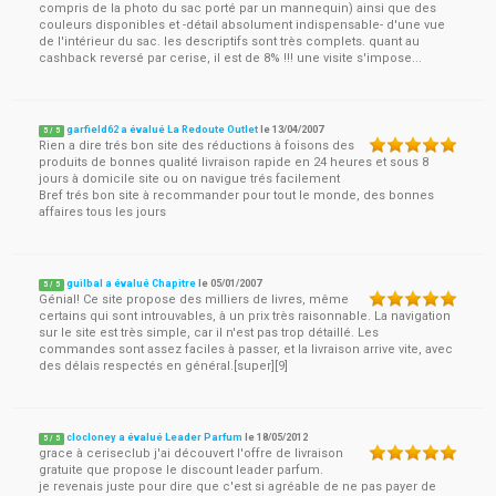
compris de la photo du sac porté par un mannequin) ainsi que des
couleurs disponibles et -détail absolument indispensable- d'une vue
de l'intérieur du sac. les descriptifs sont très complets. quant au
cashback reversé par cerise, il est de 8% !!! une visite s'impose...
garfield62 a évalué La Redoute Outlet
le
13/04/2007
5
/
5
Rien a dire trés bon site des réductions à foisons des
produits de bonnes qualité livraison rapide en 24 heures et sous 8
jours à domicile site ou on navigue trés facilement
Bref trés bon site à recommander pour tout le monde, des bonnes
affaires tous les jours
guilbal a évalué Chapitre
le
05/01/2007
5
/
5
Génial! Ce site propose des milliers de livres, même
certains qui sont introuvables, à un prix très raisonnable. La navigation
sur le site est très simple, car il n'est pas trop détaillé. Les
commandes sont assez faciles à passer, et la livraison arrive vite, avec
des délais respectés en général.[super][9]
clocloney a évalué Leader Parfum
le
18/05/2012
5
/
5
grace à ceriseclub j'ai découvert l'offre de livraison
gratuite que propose le discount leader parfum.
je revenais juste pour dire que c'est si agréable de ne pas payer de