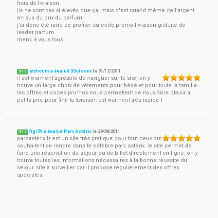
frais de livraison.
ils ne sont pas si élevés que ça, mais c'est quand même de l'argent
en sus du prix du parfum.
j'ai donc été ravie de profiter du code promo livraison gratuite de
leader parfum.
merci à vous tous!
atchoum a évalué 3Suisses
le
31/12/2011
5
/
5
il est vraiment agréable de naviguer sur le site, on y
trouve un large choix de vêtements pour bébé et pour toute la famille.
les offres et codes promos nous permettent de nous faire plaisir a
petits prix. pour finir la livraison est vraiment très rapide !
frgr59 a évalué Parc Astérix
le
29/06/2011
5
/
5
parcasterix.fr est un site très pratique pour tout ceux qui
souhaitent se rendre dans le célèbre parc astérix. le site permet de
faire une réservation de séjour ou de billet directement en ligne. on y
trouve toutes les informations nécessaires à la bonne réussite du
séjour. site à surveiller car il propose régulièrement des offres
spéciales.