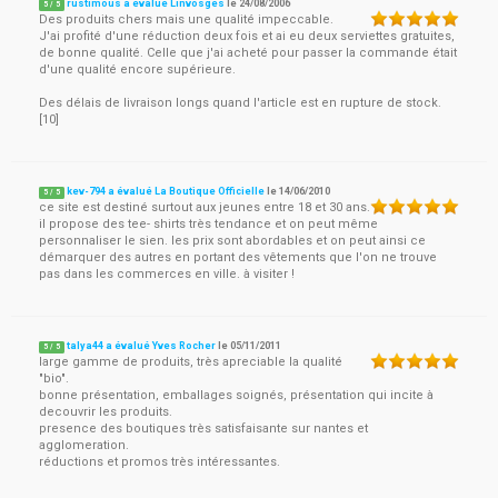
rustimous a évalué Linvosges
le
24/08/2006
5
/
5
Des produits chers mais une qualité impeccable.
J'ai profité d'une réduction deux fois et ai eu deux serviettes gratuites,
de bonne qualité. Celle que j'ai acheté pour passer la commande était
d'une qualité encore supérieure.
Des délais de livraison longs quand l'article est en rupture de stock.
[10]
kev-794 a évalué La Boutique Officielle
le
14/06/2010
5
/
5
ce site est destiné surtout aux jeunes entre 18 et 30 ans.
il propose des tee- shirts très tendance et on peut même
personnaliser le sien. les prix sont abordables et on peut ainsi ce
démarquer des autres en portant des vêtements que l'on ne trouve
pas dans les commerces en ville. à visiter !
talya44 a évalué Yves Rocher
le
05/11/2011
5
/
5
large gamme de produits, très apreciable la qualité
"bio".
bonne présentation, emballages soignés, présentation qui incite à
decouvrir les produits.
presence des boutiques très satisfaisante sur nantes et
agglomeration.
réductions et promos très intéressantes.