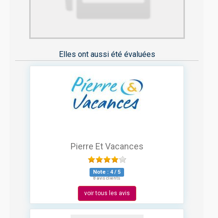
Elles ont aussi été évaluées
Pierre Et Vacances
Note :
4
/
5
8 avis clients
voir tous les avis