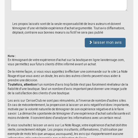
Les propos laissés sont de la seule responsabilité de leurs auteurs et doivent
témoigner d'une véritable expérience d'achat argumentée. Tout avis diffamatoire,
déplacé, contraire aux bonnes moeurs ou fictif ne sera pas publié
laisser mon avis
Note :
En témoignant de votre expérience d'achat sur la boutique en ligne lanoterouge.com,
vous permettez aux futurs clients d'être informé avant un achat.
De la même façon, si vous vous apprêtez à effectuer une commande sur le site La Note
Rouge et que vous avez un doute, les avis des autres clients peuvent vous aider à
prendre une décision.
Toutefois, attention !
un nombre d'avis trop faible n'est pas forcément révélateur de la
fiabilité d'une boutique. Seul un nombre d'avis important peut donner une image juste
de la satisfaction des clients d'une boutique.
Les avis sur CeriseClub ne sont pas rémunérés, à l'inverse de nombre d'autres sites.
En cas de mécontentement, la propension à laisser un avis négatif est donc importante,
motivée par la volonté naturelle de témoigner de son expérience négative et à le faire
savoir. La démarche spontanée de témoigner d'une expérience d'achat satisfaisante est
moins évidente. Il convient donc d'analyser les informations avec un certain recul.
Si vous souhaitez laisser un avis sur La Note Rouge, votre expérience d'achat doit être
réelle, correctement rédigée. Les propos insultants, diffamatoires, (l'utilisation par
exemple de mots tels que
arnaque
,
escroquerie
), les avis qui n'apporteraient aucune