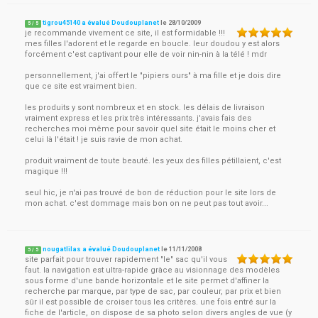
tigrou45140 a évalué Doudouplanet
le
28/10/2009
5
/
5
je recommande vivement ce site, il est formidable !!!
mes filles l'adorent et le regarde en boucle. leur doudou y est alors
forcément c'est captivant pour elle de voir nin-nin à la télé ! mdr
personnellement, j'ai offert le "pipiers ours" à ma fille et je dois dire
que ce site est vraiment bien.
les produits y sont nombreux et en stock. les délais de livraison
vraiment express et les prix très intéressants. j'avais fais des
recherches moi même pour savoir quel site était le moins cher et
celui là l'était ! je suis ravie de mon achat.
produit vraiment de toute beauté. les yeux des filles pétillaient, c'est
magique !!!
seul hic, je n'ai pas trouvé de bon de réduction pour le site lors de
mon achat. c'est dommage mais bon on ne peut pas tout avoir...
nougatlilas a évalué Doudouplanet
le
11/11/2008
5
/
5
site parfait pour trouver rapidement "le" sac qu'il vous
faut. la navigation est ultra-rapide gràce au visionnage des modèles
sous forme d'une bande horizontale et le site permet d'affiner la
recherche par marque, par type de sac, par couleur, par prix et bien
sûr il est possible de croiser tous les critères. une fois entré sur la
fiche de l'article, on dispose de sa photo selon divers angles de vue (y