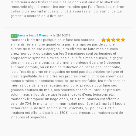
d'intérieur à des tarifs accessibles. le choix est varié et le stock est
renouvelé réguilèrement. les commandes que j'ai effectuées, même
celles d'un montant modeste, ont été assurées en colissimo. ce qui
garantit la sécurité de la livraison.
laets a évalué Monoprix
le
28/12/2011
5
/
5
monoprix.fr est très pratique pour faire ses courses
alimentaires en ligne quand on a pas le temps ou pas de voiture.
cliente de la caisse d’épargne, je m’efforce de faire mes courses
chez monoprix ou casino car les 3 enseignes sont partenaires et
proposent le système s’miles. dès que je fais mes courses, je gagne
des s’miles que je peux transformer en chèque épargne à déposer
sur mon compte, ou en bon de réduction de l’enseigne. par contre,
les offres de promo en magasins ne sont pas disponibles ne ligne et
c'est regrettable. le site offre ses propres promo, principalement des
bonus s'miles sur certains produits. ce site est fiable, les tarifs sont les
mêmes que dans les magasins monoprix. pratique pour faire ses
grosses courses du mois, ses réserves et se faire livrer les produits
volumineux et lourds de type lessive, packs d’eau, boissons etc.
monoprix.fr propose un large choix, et la 1ère livraison est offerte à
partir de 70 €, le montant minimum exigé pour être livré. après il faudra
débourser 9 € de livraison pour 70 € d’achats, 5 € pour 120 € et la
livraison est offerte à partir de 160 €. les créneaux de livraison sont de
2 heures et respectés.