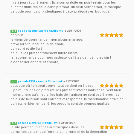
mis à jour régulièrement, livraison gratuite en point relais pour les
clientes titulaires de la carte promod. un seul petit bémol, le manque
de code promos.prix identiques à ceux pratiqués en boutique.
soso a évalué Cadres et Albums
le
22/11/2006
5
/
5
bonjour,
je viens de commander mon album mariage,
bravo au site, beaucoup de choix,
bon suivi et vite livré,
en plus les prix sont vraiment intéressants,
je recommande pour mes cadeaux de fêtes de noël, c'es sûr !
à conseiller encore et encore,
pamela1308 a évalué Cdiscount
le
25/05/2011
5
/
5
boutique où l'on peut trouver tout ce dont on à besoin.
il y à multitudes de produits. les prix sont intéressants et souvent bien
moins chers qu'ailleurs. les frais de livraison ne sont pas élevés. les
délais de livraison sont corrects et respectés. la marchandise arrive en
bon état et bien emballé. les produits sont de bonnes qualités.
ascona a évalué Brandalley
le
28/08/2007
5
/
5
le site permet un accès aux marques dans les
domaines de la mode femme et homme et de la décoration