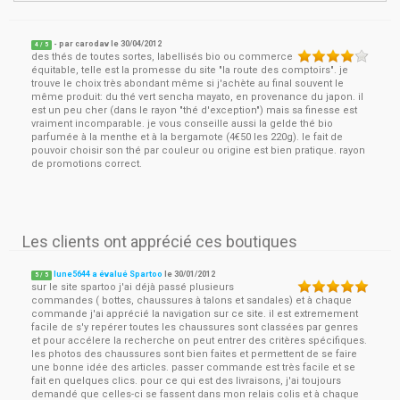
- par
carodav
le
30/04/2012
4
/ 5
des thés de toutes sortes, labellisés bio ou commerce
équitable, telle est la promesse du site "la route des comptoirs". je
trouve le choix très abondant même si j'achète au final souvent le
même produit: du thé vert sencha mayato, en provenance du japon. il
est un peu cher (dans le rayon "thé d'exception") mais sa finesse est
vraiment incomparable. je vous conseille aussi la gelde thé bio
parfumée à la menthe et à la bergamote (4€50 les 220g). le fait de
pouvoir choisir son thé par couleur ou origine est bien pratique. rayon
de promotions correct.
Les clients ont apprécié ces boutiques
lune5644 a évalué Spartoo
le
30/01/2012
5
/
5
sur le site spartoo j'ai déjà passé plusieurs
commandes ( bottes, chaussures à talons et sandales) et à chaque
commande j'ai apprécié la navigation sur ce site. il est extremement
facile de s'y repérer toutes les chaussures sont classées par genres
et pour accélere la recherche on peut entrer des critères spécifiques.
les photos des chaussures sont bien faites et permettent de se faire
une bonne idée des articles. passer commande est très facile et se
fait en quelques clics. pour ce qui est des livraisons, j'ai toujours
demandé que celles-ci se fassent dans mon relais colis et à chaque