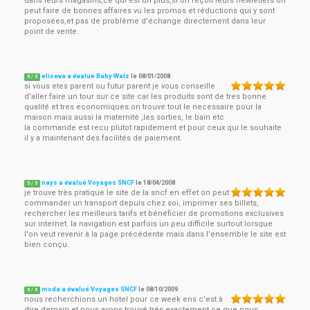
dans leurs magasins,ce qui est un plus,si on reçoit leurs newletters on
peut faire de bonnes affaires vu les promos et réductions qui y sont
proposées,et pas de problême d'échange directement dans leur
point de vente.
elioeva a évalué Baby Walz
le
08/01/2008
5
/
5
si vous etes parent ou futur parent je vous conseille
d'aller faire un tour sur ce site car les produits sont de tres bonne
qualité et tres economiques.on trouve tout le necessaire pour la
maison mais aussi la maternité ,les sorties, le bain etc
la commande est recu plutot rapidement et pour ceux qui le souhaite
il y a maintenant des facilités de paiement.
nays a évalué Voyages SNCF
le
18/04/2008
5
/
5
je trouve très pratique le site de la sncf en effet on peut
commander un transport depuis chez soi, imprimer ses billets,
rechercher les meilleurs tarifs et bénéficier de promotions exclusives
sur internet. la navigation est parfois un peu difficile surtout lorsque
l'on veut revenir à la page précédente mais dans l'ensemble le site est
bien conçu.
moda a évalué Voyages SNCF
le
08/10/2009
5
/
5
nous recherchions un hotel pour ce week ens c'est à
dire demain et nous avons trouvé trés exactement ce que nous