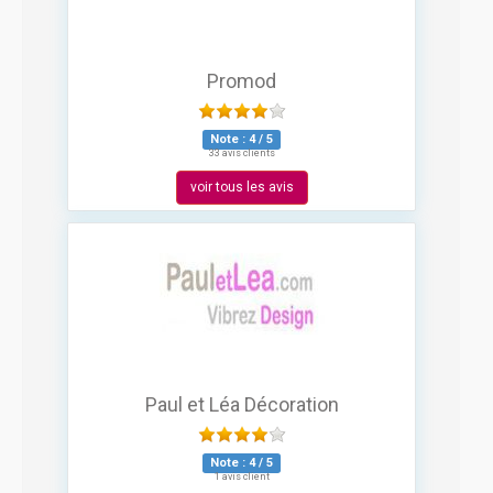
Promod
Note :
4
/
5
33 avis clients
voir tous les avis
Paul et Léa Décoration
Note :
4
/
5
1 avis client