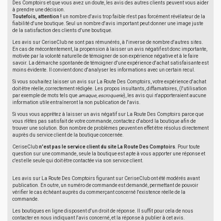
Des Comptoirs et que vous avez un doute, les avis des autres clients peuvent vous aider
à prendre une décision.
Toutefois, attention !
un nombre d'avis trop faible n'est pas forcément révélateur de la
fiabilité d'une boutique. Seul un nombre d'avis important peut donner une image juste
de la satisfaction des clients d'une boutique.
Les avis sur CeriseClub ne sont pas rémunérés, à l'inverse de nombre d'autres sites.
En cas de mécontentement, la propension à laisser un avis négatif est donc importante,
motivée par la volonté naturelle de témoigner de son expérience négative et à le faire
savoir. La démarche spontanée de témoigner d'une expérience d'achat satisfaisante est
moins évidente. Il convient donc d'analyser les informations avec un certain recul.
Si vous souhaitez laisser un avis sur La Route Des Comptoirs, votre expérience d'achat
doit être réelle, correctement rédigée. Les propos insultants, diffamatoires, (l'utilisation
par exemple de mots tels que
arnaque
,
escroquerie
), les avis qui n'apporteraient aucune
information utile entraîneront la non publication de l'avis.
Si vous vous apprêtez à laisser un avis négatif sur La Route Des Comptoirs parce que
vous n'êtes pas satisfait de votre commande, contactez d'abord la boutique afin de
trouver une solution. Bon nombre de problèmes peuvent en effet être résolus directement
auprès du service client de la boutique concernée.
CeriseClub
n'est pas le service client du site La Route Des Comptoirs
. Pour toute
question sur une commande, seule la boutique est apte à vous apporter une réponse et
c'est elle seule qui doit être contactée via son service client.
Les avis sur La Route Des Comptoirs figurant sur CeriseClub ont été modérés avant
publication. En outre, un numéro de commande est demandé, permettant de pouvoir
vérifier le cas échéant auprès du commerçant concerné l'existence réelle de la
commande.
Les boutiques en ligne disposent d'un droit de réponse. Il suffit pour cela de nous
contacter en nous indiquant l'avis concerné, et la réponse à publier à cet avis.