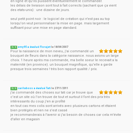
en ligne et qu'ils puissent éventuellement le commander.
les délais de livraison sont tout à fait corrects (sachant que ça vient
des etats-unis) : une dizaine de jours.
seul petit point noir : le logiciel de création qui n'est pas au top
lorsqu'on veut personnaliser la mise en page. mais largement
suffisant pour une mise en page standard.
emy95 a évalué Florajet
le
18/04/2007
5
/
5
Pour la naissance de mon neveu, j'ai commandé un
bouquet de fleurs dans la catégorie naissance. nous avions un large
choix. 1 heure après ma commande, ma belle soeur le recevait a la
maternité (en province). un bouquet magnifique, qu'elle a garde
presque trois semaines ! très bon rapport qualité / prix.
carilaboss a évalué Tati
le
27/11/2011
5
/
5
j'ai commandé des choses sur tati car je trouve que
c'est un site où l'on trouve de tout et surtout il font des prix très
intéressants du coup j'en ai profité
en tout cas mes colis sont arrivés avec plusieurs cartons et étaient
bien protégés et rien ne s'est cassé
je recommanderais à l'avenir si j'ai besoin de choses car cela m'évite
d'aller en magasin