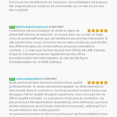
fois j'ai pu les receptionner en cinq jours. les emballages ont toujours
été soignés alors je continue de commander sur ce site et j'en suis
très contente.
frgr59 a évalué Condozone
le
06/12/2011
5
/
5
condozone est une boutique de vente en ligne de
préservatif féminin et masculin. on trouve donc sur ce site un large
choix de préservatif ainsi que de lubrifiant à des prix très intéressant. le
site est très bien conçu et met en très en valeur toutes les spécificités
des différents types de contraceptions proposés (sensations,
conforts...). a noter que les frais de port sont offerts dès 60€ d'achats
et que le marchand propose régulièrement des offres
promotionnelles très intéressantes. un site qui fait figure
d'indispensable voir d'utilité publique.
ccelia a évalué Blurb
le
16/01/2012
5
/
5
blurb permet de faire des livres photos d'une qualité
professionnelle. le rendu est vraiment épatant. on dirait vraiment un
livre acheté dans le commerce. les livres peuvent contenir beaucoup
de pages (160 en qualité de papier supérieure, et je crois pas loin de
500 en qualité normale). il y a plusieurs choix pour la couverture. les
prix sont tout à fait raisonnables (équivalents, voire inférieurs, aux livres
photos classiques qu'on trouve chez les concurents), surtout qu'il y a
en permanence des codes promos.
on peut aussi envoyer un lien à nos amis pour qu'ils feuillettent le livre