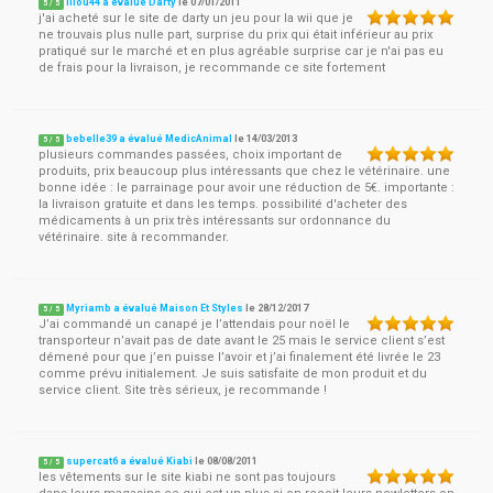
lilou44 a évalué Darty
le
07/01/2011
5
/
5
j'ai acheté sur le site de darty un jeu pour la wii que je
ne trouvais plus nulle part, surprise du prix qui était inférieur au prix
pratiqué sur le marché et en plus agréable surprise car je n'ai pas eu
de frais pour la livraison, je recommande ce site fortement
bebelle39 a évalué MedicAnimal
le
14/03/2013
5
/
5
plusieurs commandes passées, choix important de
produits, prix beaucoup plus intéressants que chez le vétérinaire. une
bonne idée : le parrainage pour avoir une réduction de 5€. importante :
la livraison gratuite et dans les temps. possibilité d'acheter des
médicaments à un prix très intéressants sur ordonnance du
vétérinaire. site à recommander.
Myriamb a évalué Maison Et Styles
le
28/12/2017
5
/
5
J’ai commandé un canapé je l’attendais pour noël le
transporteur n’avait pas de date avant le 25 mais le service client s’est
démené pour que j’en puisse l’avoir et j’ai finalement été livrée le 23
comme prévu initialement. Je suis satisfaite de mon produit et du
service client. Site très sérieux, je recommande !
supercat6 a évalué Kiabi
le
08/08/2011
5
/
5
les vêtements sur le site kiabi ne sont pas toujours