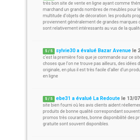
très bon site de vente en ligne ayant comme thém
marchand un grands nombres de meubles pour le sal
multitude d'objets de décoration. les produits pro
proviennent généralement de grandes marques connu
sont relativement intéressants au vus de la quali
sylvie30 a évalué Bazar Avenue
le
5
/
5
c'est la première fois que je commande sur ce site,
choses que l'on ne trouve pas ailleurs, des idées d
originale, en plus il est très facile d'aller d'un p
en ligne
ebe31 a évalué La Redoute
le
13/0
5
/
5
site bien fourni où les avis clients aident réellem
produits de bonne qualité correspondant souvent
promos très courantes, bonne disponibilité des pro
gratuite sont souvent disponibles.