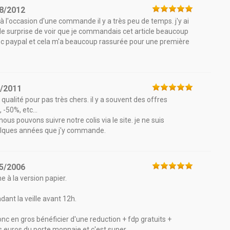
8/2012
e à l'occasion d'une commande il y a très peu de temps. j'y ai
ande surprise de voir que je commandais cet article beaucoup
avec paypal et cela m'a beaucoup rassurée pour une première
1/2011
qualité pour pas très chers. il y a souvent des offres
 -50%, etc...
ous pouvons suivre notre colis via le site. je ne suis
elques années que j'y commande.
5/2006
 à la version papier.
dant la veille avant 12h.
nc en gros bénéficier d'une reduction + fdp gratuits +
 euros du porte monnaie et c'est super.