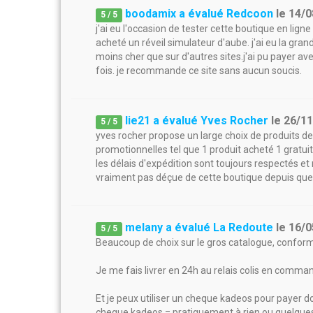
boodamix a évalué Redcoon
le
14/0
5
/
5
j'ai eu l'occasion de tester cette boutique en lign
acheté un réveil simulateur d'aube. j'ai eu la gr
moins cher que sur d'autres sites.j'ai pu payer 
fois. je recommande ce site sans aucun soucis.
lie21 a évalué Yves Rocher
le
26/1
5
/
5
yves rocher propose un large choix de produits de 
promotionnelles tel que 1 produit acheté 1 gratuit,
les délais d'expédition sont toujours respectés et n
vraiment pas déçue de cette boutique depuis qu
melany a évalué La Redoute
le
16/0
5
/
5
Beaucoup de choix sur le gros catalogue, conforme
Je me fais livrer en 24h au relais colis en comman
Et je peux utiliser un cheque kadeos pour payer do
cheque kadeos = pratiquement à rien ou quelques