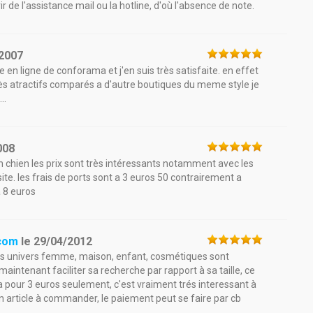
de l'assistance mail ou la hotline, d'où l'absence de note.
2007
e en ligne de conforama et j'en suis très satisfaite. en effet
rès atractifs comparés a d'autre boutiques du meme style je
..
008
on chien les prix sont très intéressants notamment avec les
e. les frais de ports sont a 3 euros 50 contrairement a
a 8 euros
.com
le
29/04/2012
 les univers femme, maison, enfant, cosmétiques sont
 maintenant faciliter sa recherche par rapport à sa taille, ce
iala pour 3 euros seulement, c'est vraiment trés interessant à
un article à commander, le paiement peut se faire par cb