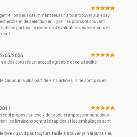
2
enre , on peut casimment réussir à tout trouver sur ebay .
 recherche et de selection en ligne . les prix sont souvent
tions parfois . le système d'évaluation des vendeurs es
ment .
2/05/2006
n a des conseils un acceuil agréable et cela facilite
te car pour la plus part de ems articles ils ne sont pas en
/2011
ce. il propose un choix de produits impressionnant dans
ion. les livraisons sont très rapides et les emballages sont
de livre ou dvd pas toujours facile à trouver. je n'ai jamais eu