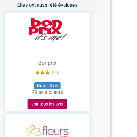
Elles ont aussi été évaluées
Bonprix
Note :
3
/
5
49 avis clients
voir tous les avis