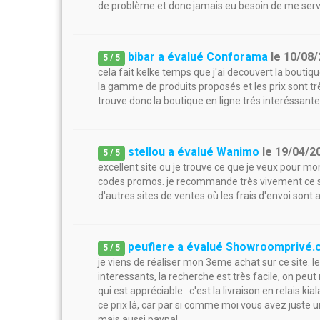
de problème et donc jamais eu besoin de me servir 
bibar a évalué Conforama
le
10/08/
5
/
5
cela fait kelke temps que j'ai decouvert la boutiqu
la gamme de produits proposés et les prix sont t
trouve donc la boutique en ligne trés interéssante.
stellou a évalué Wanimo
le
19/04/2
5
/
5
excellent site ou je trouve ce que je veux pour m
codes promos. je recommande très vivement ce sit
d'autres sites de ventes où les frais d'envoi sont 
peufiere a évalué Showroomprivé
5
/
5
je viens de réaliser mon 3eme achat sur ce site.
interessants, la recherche est très facile, on peut
qui est appréciable . c'est la livraison en relais k
ce prix là, car par si comme moi vous avez juste 
mais aussi paypal.