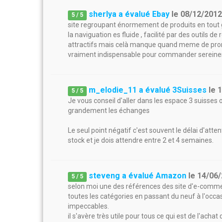
sherlya a évalué Ebay
le
08/12/201
5
/
5
site regroupant énormement de produits en tout g
la naviguation es fluide , facilité par des outils de
attractifs mais celà manque quand meme de promo
vraiment indispensable pour commander sereine
m_elodie_11 a évalué 3Suisses
le
1
5
/
5
Je vous conseil d'aller dans les espace 3 suisses o
grandement les échanges
Le seul point négatif c'est souvent le délai d'atten
stock et je dois attendre entre 2 et 4 semaines.
steveng a évalué Amazon
le
14/06
5
/
5
selon moi une des références des site d'e-commer
toutes les catégories en passant du neuf à l'occas
impeccables.
il s'avère très utile pour tous ce qui est de l'achat 