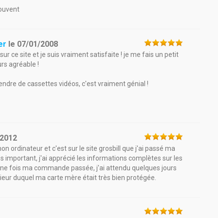
souvent
er
le
07/01/2008
r ce site et je suis vraiment satisfaite ! je me fais un petit
urs agréable !
vendre de cassettes vidéos, c'est vraiment génial !
/2012
n ordinateur et c'est sur le site grosbill que j'ai passé ma
s important, j'ai apprécié les informations complètes sur les
e. une fois ma commande passée, j'ai attendu quelques jours
térieur duquel ma carte mère était très bien protégée.
1