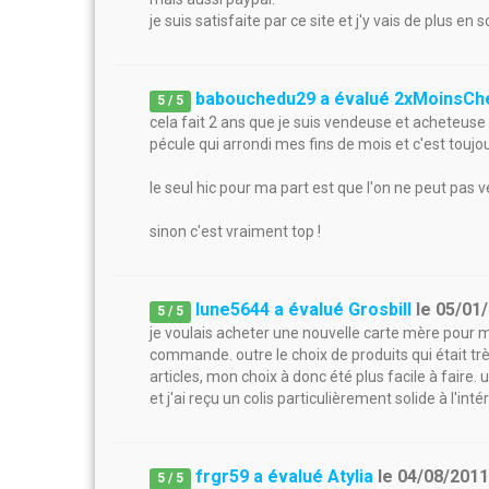
je suis satisfaite par ce site et j'y vais de plus en 
babouchedu29 a évalué 2xMoinsCh
5
/
5
cela fait 2 ans que je suis vendeuse et acheteuse su
pécule qui arrondi mes fins de mois et c'est toujo
le seul hic pour ma part est que l'on ne peut pas 
sinon c'est vraiment top !
lune5644 a évalué Grosbill
le
05/01
5
/
5
je voulais acheter une nouvelle carte mère pour mo
commande. outre le choix de produits qui était trè
articles, mon choix à donc été plus facile à fair
et j'ai reçu un colis particulièrement solide à l'in
frgr59 a évalué Atylia
le
04/08/201
5
/
5