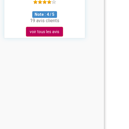
Note :
4
/
5
19 avis clients
voir tous les avis