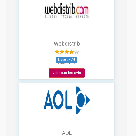
Webdistrib
Note :
4
/
5
6 avis clients
voir tous les avis
AOL