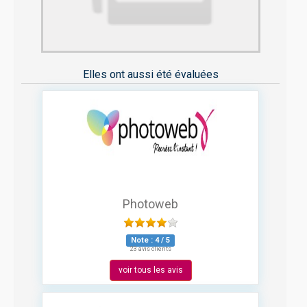
Elles ont aussi été évaluées
Photoweb
Note :
4
/
5
23 avis clients
voir tous les avis