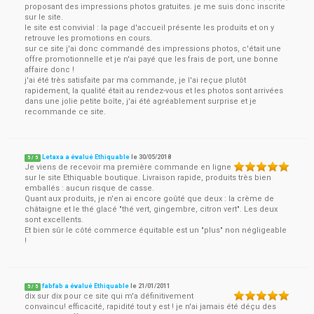
proposant des impressions photos gratuites. je me suis donc inscrite
sur le site.
le site est convivial : la page d'accueil présente les produits et on y
retrouve les promotions en cours.
sur ce site j'ai donc commandé des impressions photos, c'était une
offre promotionnelle et je n'ai payé que les frais de port, une bonne
affaire donc !
j'ai été très satisfaite par ma commande, je l'ai reçue plutôt
rapidement, la qualité était au rendez-vous et les photos sont arrivées
dans une jolie petite boîte, j'ai été agréablement surprise et je
recommande ce site.
Letaxa a évalué Ethiquable
le
30/05/2018
5
/
5
Je viens de recevoir ma première commande en ligne
sur le site Ethiquable boutique. Livraison rapide, produits très bien
emballés : aucun risque de casse.
Quant aux produits, je n'en ai encore goûté que deux : la crème de
châtaigne et le thé glacé "thé vert, gingembre, citron vert". Les deux
sont excellents.
Et bien sûr le côté commerce équitable est un "plus" non négligeable
!
fabfab a évalué Ethiquable
le
21/01/2011
5
/
5
dix sur dix pour ce site qui m'a définitivement
convaincu! efficacité, rapidité tout y est ! je n'ai jamais été déçu des