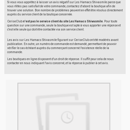
Si vous vous apprêtez à laisser un avis négatif sur Les Hamacs Shivasmile parce que
vous n'êtes pas satisfait de votre commande, contactez d'abord la boutique afin de
trouver une solution. Bon nombre de problèmes peuvent en effet être résolus directement
auprès du service client de la boutique concernée.
CeriseClub
n'est pas le service client du site Les Hamacs Shivasmile
. Pour toute
question sur une commande, seule la boutique est apte à vous apporter une réponse et
c'est elle seule qui doit être contactée via son service client.
Les avis sur Les Hamacs Shivasmile figurant sur CeriseClub ont été modérés avant
publication. En outre, un numéro de commande est demandé, permettant de pouvoir
vérifier le cas échéant auprès du commerçant concerné l'existence réelle de la
commande.
Les boutiques en ligne disposent d'un droit de réponse. Il suffit pour cela de nous
contacter en nous indiquant l'avis concerné, et la réponse à publier à cet avis.