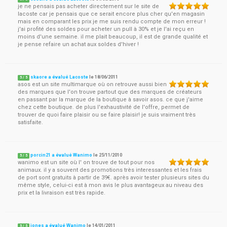
je ne pensais pas acheter directement sur le site de
lacoste car je pensais que ce serait encore plus cher qu'en magasin
mais en comparant les prix je me suis rendu compte de mon erreur !
j'ai profité des soldes pour acheter un pull à 30% et je l'ai reçu en
moins d'une semaine. il me plait beaucoup, il est de grande qualité et
je pense refaire un achat aux soldes d'hiver !
skaore a évalué Lacoste
le
18/06/2011
5
/
5
asos est un site multimarque où on retrouve aussi bien
des marques que l'on trouve partout que des marques de créateurs
en passant par la marque de la boutique à savoir asos. ce que j'aime
chez cette boutique. de plus l'exhaustivité de l'offre, permet de
trouver de quoi faire plaisir ou se faire plaisir! je suis vraiment très
satisfaite.
porcin21 a évalué Wanimo
le
25/11/2010
5
/
5
wanimo est un site où l' on trouve de tout pour nos
animaux. il y a souvent des promotions très interessantes et les frais
de port sont gratuits à partir de 39€. après avoir tester plusieurs sites du
même style, celui-ci est à mon avis le plus avantageux au niveau des
prix et la livraison est très rapide.
jones a évalué Wanimo
le
14/01/2011
5
/
5