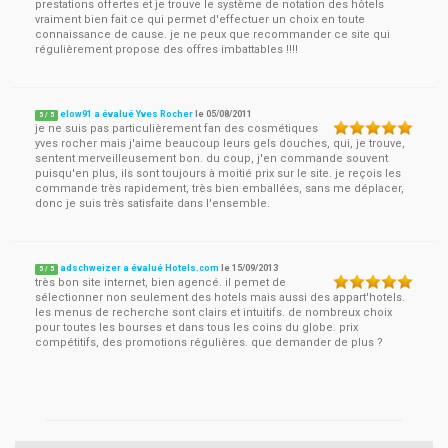
prestations offertes et je trouve le système de notation des hôtels
vraiment bien fait ce qui permet d'effectuer un choix en toute
connaissance de cause. je ne peux que recommander ce site qui
régulièrement propose des offres imbattables !!!!
elow91 a évalué Yves Rocher
le
05/08/2011
5
/
5
je ne suis pas particulièrement fan des cosmétiques
yves rocher mais j'aime beaucoup leurs gels douches, qui, je trouve,
sentent merveilleusement bon. du coup, j'en commande souvent
puisqu'en plus, ils sont toujours à moitié prix sur le site. je reçois les
commande très rapidement, très bien emballées, sans me déplacer,
donc je suis très satisfaite dans l'ensemble.
adschweizer a évalué Hotels.com
le
15/09/2013
5
/
5
très bon site internet, bien agencé. il pemet de
sélectionner non seulement des hotels mais aussi des appart'hotels.
les menus de recherche sont clairs et intuitifs. de nombreux choix
pour toutes les bourses et dans tous les coins du globe. prix
compétitifs, des promotions régulières. que demander de plus ?