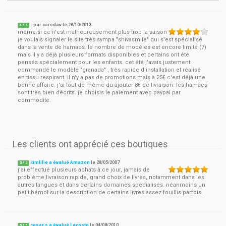
- par
carodav
le
28/10/2013
4
/ 5
même si ce n'est malheureusement plus trop la saison
je voulais signaler le site très sympa "shivasmile" qui s'est spécialisé
dans la vente de hamacs. le nombre de modèles est encore limité (7)
mais il y a déjà plusieurs formats disponibles et certains ont été
pensés spécialement pour les enfants. cet été j'avais justement
commandé le modèle "granada" , très rapide d'installation et réalisé
en tissu respirant. il n'y a pas de promotions mais à 25€ c'est déjà une
bonne affaire. j'ai tout de même dû ajouter 8€ de livraison. les hamacs
sont très bien décrits. je choisis le paiement avec paypal par
commodité.
Les clients ont apprécié ces boutiques
kimlilie a évalué Amazon
le
28/05/2007
5
/
5
j'ai effectué plusieurs achats à ce jour, jamais de
problème,livraison rapide, grand choix de livres, notamment dans les
autres langues et dans certains domaines spécialisés. néanmoins un
petit bémol sur la description de certains livres assez fouillis parfois.
cesar.s a évalué Lacoste
le
04/08/2010
5
/
5