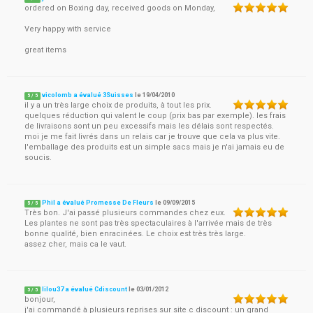
ordered on Boxing day, received goods on Monday,
Very happy with service
great items
vicolomb a évalué 3Suisses
le
19/04/2010
5
/
5
il y a un très large choix de produits, à tout les prix.
quelques réduction qui valent le coup (prix bas par exemple). les frais
de livraisons sont un peu excessifs mais les délais sont respectés.
moi je me fait livrés dans un relais car je trouve que cela va plus vite.
l'emballage des produits est un simple sacs mais je n'ai jamais eu de
soucis.
Phil a évalué Promesse De Fleurs
le
09/09/2015
5
/
5
Très bon. J'ai passé plusieurs commandes chez eux.
Les plantes ne sont pas très spectaculaires à l'arrivée mais de très
bonne qualité, bien enracinées. Le choix est très très large.
assez cher, mais ca le vaut.
lilou37 a évalué Cdiscount
le
03/01/2012
5
/
5
bonjour,
j'ai commandé à plusieurs reprises sur site c discount : un grand