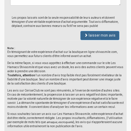
Les propos laissés sont de la seule responsabilité de leurs auteurs et doivent
témoigner d'une véritable expérience d'achat argumentée. Tout avis diffamatoire,
déplacé, contraire aux bonnes moeurs ou fictif ne sera pas publié
laisser mon avis
Note :
En témoignant de votre expérience d'achat sur la boutique en ligne shivasmile.com,
vous permettez aux futurs clients d'être informé avant un achat.
De la même façon, si vous vous apprêtez à effectuer une commande sur le site Les
Hamacs Shivasmile et que vous avez un doute, les avis des autres clients peuvent vous
aider à prendre une décision.
Toutefois, attention !
un nombre d'avis trop faible n'est pas forcément révélateur de la
fiabilité d'une boutique. Seul un nombre d'avis important peut donner une image juste
de la satisfaction des clients d'une boutique.
Les avis sur CeriseClub ne sont pas rémunérés, à l'inverse de nombre d'autres sites.
En cas de mécontentement, la propension à laisser un avis négatif est donc importante,
motivée par la volonté naturelle de témoigner de son expérience négative et à le faire
savoir. La démarche spontanée de témoigner d'une expérience d'achat satisfaisante est
moins évidente. Il convient donc d'analyser les informations avec un certain recul.
Si vous souhaitez laisser un avis sur Les Hamacs Shivasmile, votre expérience d'achat
doit être réelle, correctement rédigée. Les propos insultants, diffamatoires, (l'utilisation
par exemple de mots tels que
arnaque
,
escroquerie
), les avis qui n'apporteraient aucune
information utile entraîneront la non publication de l'avis.