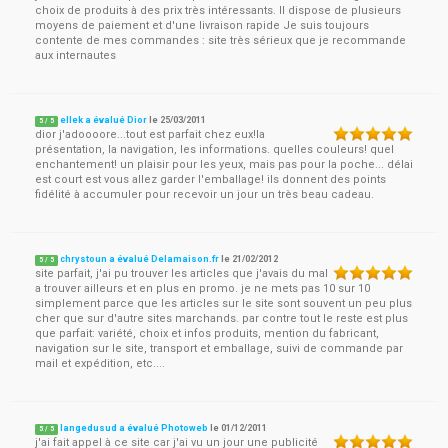
choix de produits à des prix très intéressants. Il dispose de plusieurs
moyens de paiement et d'une livraison rapide Je suis toujours
contente de mes commandes : site très sérieux que je recommande
aux internautes
ellek a évalué Dior
le
25/03/2011
5
/
5
dior j'adoooore...tout est parfait chez eux!la
présentation, la navigation, les informations. quelles couleurs! quel
enchantement! un plaisir pour les yeux, mais pas pour la poche... délai
est court est vous allez garder l'emballage! ils donnent des points
fidélité à accumuler pour recevoir un jour un très beau cadeau.
chrystoun a évalué Delamaison.fr
le
21/02/2012
5
/
5
site parfait, j'ai pu trouver les articles que j'avais du mal
a trouver ailleurs et en plus en promo. je ne mets pas 10 sur 10
simplement parce que les articles sur le site sont souvent un peu plus
cher que sur d'autre sites marchands. par contre tout le reste est plus
que parfait: variété, choix et infos produits, mention du fabricant,
navigation sur le site, transport et emballage, suivi de commande par
mail et expédition, etc....
langedusud a évalué Photoweb
le
01/12/2011
5
/
5
j'ai fait appel à ce site car j'ai vu un jour une publicité