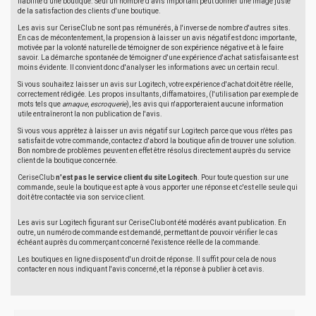
fiabilité d'une boutique. Seul un nombre d'avis important peut donner une image juste
de la satisfaction des clients d'une boutique.
Les avis sur CeriseClub ne sont pas rémunérés, à l'inverse de nombre d'autres sites.
En cas de mécontentement, la propension à laisser un avis négatif est donc importante,
motivée par la volonté naturelle de témoigner de son expérience négative et à le faire
savoir. La démarche spontanée de témoigner d'une expérience d'achat satisfaisante est
moins évidente. Il convient donc d'analyser les informations avec un certain recul.
Si vous souhaitez laisser un avis sur Logitech, votre expérience d'achat doit être réelle,
correctement rédigée. Les propos insultants, diffamatoires, (l'utilisation par exemple de
mots tels que
arnaque
,
escroquerie
), les avis qui n'apporteraient aucune information
utile entraîneront la non publication de l'avis.
Si vous vous apprêtez à laisser un avis négatif sur Logitech parce que vous n'êtes pas
satisfait de votre commande, contactez d'abord la boutique afin de trouver une solution.
Bon nombre de problèmes peuvent en effet être résolus directement auprès du service
client de la boutique concernée.
CeriseClub
n'est pas le service client du site Logitech
. Pour toute question sur une
commande, seule la boutique est apte à vous apporter une réponse et c'est elle seule qui
doit être contactée via son service client.
Les avis sur Logitech figurant sur CeriseClub ont été modérés avant publication. En
outre, un numéro de commande est demandé, permettant de pouvoir vérifier le cas
échéant auprès du commerçant concerné l'existence réelle de la commande.
Les boutiques en ligne disposent d'un droit de réponse. Il suffit pour cela de nous
contacter en nous indiquant l'avis concerné, et la réponse à publier à cet avis.