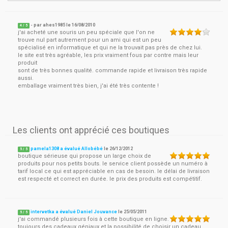
- par
ahes1985
le
16/08/2010
4
/ 5
j'ai acheté une souris un peu spéciale que l'on ne
trouve nul part autrement pour un ami qui est un peu
spécialisé en informatique et qui ne la trouvait pas près de chez lui.
le site est très agréable, les prix vraiment fous par contre mais leur
produit
sont de très bonnes qualité. commande rapide et livraison très rapide
aussi.
emballage vraiment très bien, j'ai été très contente !
Les clients ont apprécié ces boutiques
pamela1308 a évalué Allobébé
le
26/12/2012
5
/
5
boutique sérieuse qui propose un large choix de
produits pour nos petits bouts. le service client possède un numéro à
tarif local ce qui est appréciable en cas de besoin. le délai de livraison
est respecté et correct en durée. le prix des produits est compétitif.
intervetka a évalué Daniel Jouvance
le
25/05/2011
5
/
5
j'ai commandé plusieurs fois à cette boutique en ligne.
toujours des cadeaux géniaux et la possibilité de choisir un cadeau