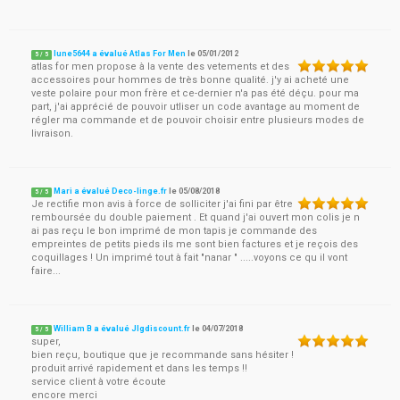
lune5644 a évalué Atlas For Men
le
05/01/2012
5
/
5
atlas for men propose à la vente des vetements et des
accessoires pour hommes de très bonne qualité. j'y ai acheté une
veste polaire pour mon frère et ce-dernier n'a pas été déçu. pour ma
part, j'ai apprécié de pouvoir utliser un code avantage au moment de
régler ma commande et de pouvoir choisir entre plusieurs modes de
livraison.
Mari a évalué Deco-linge.fr
le
05/08/2018
5
/
5
Je rectifie mon avis à force de solliciter j'ai fini par être
remboursée du double paiement . Et quand j'ai ouvert mon colis je n
ai pas reçu le bon imprimé de mon tapis je commande des
empreintes de petits pieds ils me sont bien factures et je reçois des
coquillages ! Un imprimé tout à fait "nanar " .....voyons ce qu il vont
faire...
William B a évalué Jlgdiscount.fr
le
04/07/2018
5
/
5
super,
bien reçu, boutique que je recommande sans hésiter !
produit arrivé rapidement et dans les temps !!
service client à votre écoute
encore merci