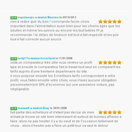
oupslaoups a évalué Wanimo
le
05/10/2012
5
/
5
rien à redire que du bon ! commande facile choix
important dans l'alimentation aussi bien pour les chiens âgés que les
adultes et même les juniors ou encore les tout bébés !!!! je
recommande ! le délais de livraison est tout à fait respecté et les prix
tout à fait correcte aucun soucis
torky17 a évalué Assurland
le
11/01/2008
5
/
5
voilà un comparateur trés utile vous rentrez un profil
type et ensuite le comparateur fait le travail tout seul en comparant les
tarifs auprés d'une trentaine departenaire du site.
il vous propose ensuite les 5 meilleurs tarifs correspondant à votre
profil, vous faites ensuite votre choix, vous n'avez aucune obligation.
personnellement 50% d'économie sur une assurance voiture, pas
négligeable.
maevath a évalué Ebay
le
29/01/2008
5
/
5
fait partie des acheteurs et n'etant pas decue de mes
achats je trouve se site bien interessant et surtout de bonnes affaires a
faire. alors ne pas hesiter il y a du neuf et de l'occasion tellement de
choix... alors n'hesiter pas a faire un petit tour ca vaut le detour