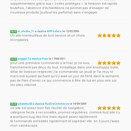
supplémentaire grâce aux « codes privilèges ». la livraison est rapide.
toutefois, l’absence d'échantillons ne permet pas d'essayer de
nouveaux produits (surtout les parfums) sans s’engager.
m_elodie_11 a évalué AllPosters
le
12/05/2006
5
/
5
Un site merveuilleux de bon service et un choix
incroyables
peggy17 a évalué Fnac
le
17/06/2011
5
/
5
pour une première commande à la fnac je ne suis
franchement pas déçu du tout, emballage dans une enveloppe bulle,
délai de livraison respecter j'ai commander un jeudi je l'ai reçu le
mercredi suivant sachant qu'il y avait un jour de férié dans la semaine,
pas de frais d'envoi ce qui commence à être de lus en plus rare sur
les sites internet
pikatchu03 a évalué RueDuCommerce
le
14/09/2009
5
/
5
ce site est assez bien fait, facilité de navigation,
catégorie facile a reconnaître, promos régulières. comme tout site il y
a quelques bug des fois mais réparé assez rapidement.
la commande est traitée rapidement et expédier vite. en 3 jours j'avais
mon caméscope.