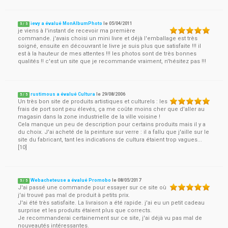
ievy a évalué MonAlbumPhoto
le
05/04/2011
5
/
5
je viens à l'instant de recevoir ma première
commande. j'avais choisi un mini livre et déjà l'emballage est très
soigné, ensuite en découvrant le livre je suis plus que satisfaite !!! il
est à la hauteur de mes attentes !!! les photos sont de très bonnes
qualités !! c'est un site que je recommande vraiment, n'hésitez pas !!!
rustimous a évalué Cultura
le
29/08/2006
5
/
5
Un très bon site de produits artistiques et culturels : les
frais de port sont peu élevés, ça me coûte moins cher que d'aller au
magasin dans la zone industrielle de la ville voisine !
Cela manque un peu de description pour certains produits mais il y a
du choix. J'ai acheté de la peinture sur verre : il a fallu que j'aille sur le
site du fabricant, tant les indications de cultura étaient trop vagues...
[10]
Webacheteuse a évalué Promobo
le
08/05/2017
5
/
5
J'ai passé une commande pour essayer sur ce site où
j'ai trouvé pas mal de produit à petits prix.
J'ai été très satisfaite. La livraison a été rapide. j'ai eu un petit cadeau
surprise et les produits étaient plus que corrects.
Je recommanderai certainement sur ce site, j'ai déjà vu pas mal de
nouveautés intéressantes.