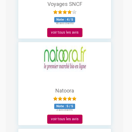
Voyages SNCF
Note :
4
/
5
40 avis clients
voir tous les avis
Natoora
Note :
5
/
5
2 avis clients
voir tous les avis