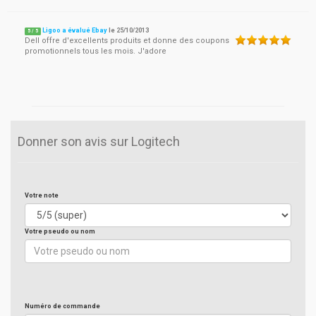
Ligoo a évalué Ebay
le
25/10/2013
5
/
5
Dell offre d'excellents produits et donne des coupons
promotionnels tous les mois. J'adore
Donner son avis sur Logitech
Votre note
Votre pseudo ou nom
Numéro de commande