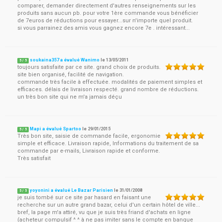
comparer, demander directement d'autres renseignements sur les
produits sans aucun pb. pour votre 1ère commande vous bénéficier
de 7euros de réductions pour essayer...sur n'importe quel produit.
si vous parrainez des amis vous gagnez encore 7e . intéressant...
soukaina357 a évalué Wanimo
le
13/05/2011
5
/
5
toujours satisfaite par ce site. grand choix de produits.
site bien organisé, facilité de navigation.
commande très facile à effectuée. modalités de paiement simples et
efficaces. délais de livraison respecté. grand nombre de réductions.
un très bon site qui ne m'a jamais déçu
Mapi a évalué Spartoo
le
29/01/2015
5
/
5
Très bon site, saisie de commande facile, ergonomie
simple et efficace. Livraison rapide, Informations du traitement de sa
commande par e-mails, Livraison rapide et conforme.
Très satisfait
yoyonini a évalué Le Bazar Parisien
le
31/01/2008
5
/
5
je suis tombé sur ce site par hasard en faisant une
recherche sur un autre grand bazar, celui d'un certain hôtel de ville...
bref, la page m'a attiré, vu que je suis très friand d'achats en ligne
(acheteur compulsif ^ ^ à ne pas imiter sans le compte en banque