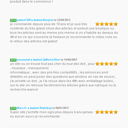
produit dans le commerce !
patou1259 a évalué Bonprix
le
22/04/2012
5
/
5
je commande depuis plus de 10 ans et je suis très
contente du très grand choix des articles et surtout une boutique ou
tous les articles sont au meme prix meme si on s'habille au dessus du
48 et en ce qui concerne la livraison je recommande le relais colis ou
le retour des articles est gratuit
yuccastel a évalué 2xMoinsCher
le
14/06/2007
5
/
5
un site ou on trouve tout pas cher du tout des dvd , jeux
, musique , maroquinerie
informatique , avec des prix très compétitifs , les annonces sont
détaillés on peut poser des questions aux vendeur en cas de soucis ,
j'ai acheté un dvd , je l'ai reçue dans les 48h avec emballage bulles ,
sur le site on retrouve facilement les articles grâce aux rubrique ou la
recherche avancé
Marc D. a évalué Shytobuy
le
06/01/2015
5
/
5
Super site j'achète mon vigrx plus depuis 6 ans jamais
eu aucun souci je recommande.