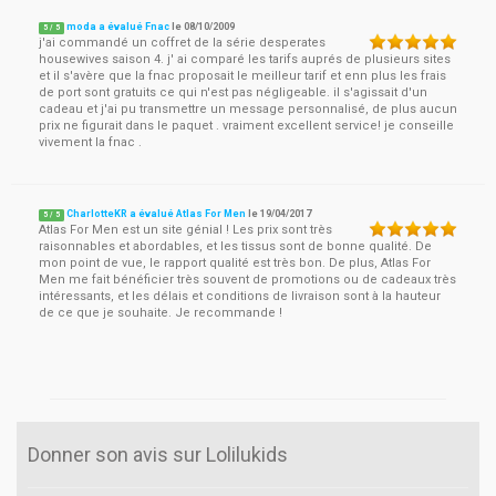
moda a évalué Fnac
le
08/10/2009
5
/
5
j'ai commandé un coffret de la série desperates
housewives saison 4. j' ai comparé les tarifs auprés de plusieurs sites
et il s'avère que la fnac proposait le meilleur tarif et enn plus les frais
de port sont gratuits ce qui n'est pas négligeable. il s'agissait d'un
cadeau et j'ai pu transmettre un message personnalisé, de plus aucun
prix ne figurait dans le paquet . vraiment excellent service! je conseille
vivement la fnac .
CharlotteKR a évalué Atlas For Men
le
19/04/2017
5
/
5
Atlas For Men est un site génial ! Les prix sont très
raisonnables et abordables, et les tissus sont de bonne qualité. De
mon point de vue, le rapport qualité est très bon. De plus, Atlas For
Men me fait bénéficier très souvent de promotions ou de cadeaux très
intéressants, et les délais et conditions de livraison sont à la hauteur
de ce que je souhaite. Je recommande !
Donner son avis sur Lolilukids