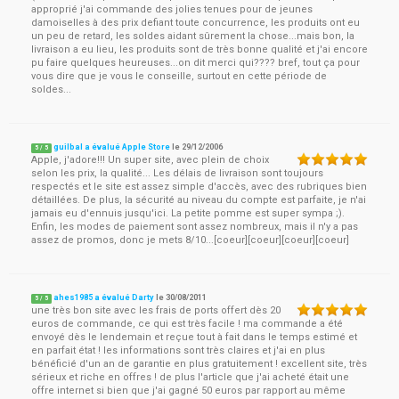
approprié j'ai commande des jolies tenues pour de jeunes
damoiselles à des prix defiant toute concurrence, les produits ont eu
un peu de retard, les soldes aidant sûrement la chose...mais bon, la
livraison a eu lieu, les produits sont de très bonne qualité et j'ai encore
pu faire quelques heureuses...on dit merci qui???? bref, tout ça pour
vous dire que je vous le conseille, surtout en cette période de
soldes...
guilbal a évalué Apple Store
le
29/12/2006
5
/
5
Apple, j'adore!!! Un super site, avec plein de choix
selon les prix, la qualité... Les délais de livraison sont toujours
respectés et le site est assez simple d'accès, avec des rubriques bien
détaillées. De plus, la sécurité au niveau du compte est parfaite, je n'ai
jamais eu d'ennuis jusqu'ici. La petite pomme est super sympa ;).
Enfin, les modes de paiement sont assez nombreux, mais il n'y a pas
assez de promos, donc je mets 8/10...[coeur][coeur][coeur][coeur]
ahes1985 a évalué Darty
le
30/08/2011
5
/
5
une très bon site avec les frais de ports offert dès 20
euros de commande, ce qui est très facile ! ma commande a été
envoyé dès le lendemain et reçue tout à fait dans le temps estimé et
en parfait état ! les informations sont très claires et j'ai en plus
bénéficié d'un an de garantie en plus gratuitement ! excellent site, très
sérieux et riche en offres ! de plus l'article que j'ai acheté était une
offre internet si bien que j'ai gagné 50 euros par rapport au même