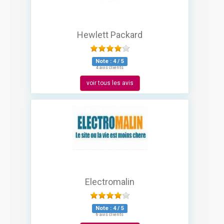
Hewlett Packard
Note :
4
/
5
4 avis clients
voir tous les avis
Electromalin
Note :
4
/
5
6 avis clients