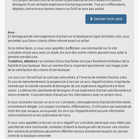
Les propos laissés sont de la seule responsabilité de leurs auteurs et doivent
témoigner d'une véritable expérience d'achat argumentée. Tout avis diffamatoire,
déplacé, contraire aux bonnes moeurs ou fictif ne sera pas publié
laisser mon avis
Note :
En témoignant de votre expérience d'achat sur la boutique en ligne lolilukids.com, vous
permettez aux futurs clients d'être informé avant un achat.
De la même façon, si vous vous apprêtez à effectuer une commande sur le site
Lolilukids et que vous avez un doute, les avis des autres clients peuvent vous aider à
prendre une décision.
Toutefois, attention !
un nombre d'avis trop faible n'est pas forcément révélateur de la
fiabilité d'une boutique. Seul un nombre d'avis important peut donner une image juste
de la satisfaction des clients d'une boutique.
Les avis sur CeriseClub ne sont pas rémunérés, à l'inverse de nombre d'autres sites.
En cas de mécontentement, la propension à laisser un avis négatif est donc importante,
motivée par la volonté naturelle de témoigner de son expérience négative et à le faire
savoir. La démarche spontanée de témoigner d'une expérience d'achat satisfaisante est
moins évidente. Il convient donc d'analyser les informations avec un certain recul.
Si vous souhaitez laisser un avis sur Lolilukids, votre expérience d'achat doit être réelle,
correctement rédigée. Les propos insultants, diffamatoires, (l'utilisation par exemple de
mots tels que
arnaque
,
escroquerie
), les avis qui n'apporteraient aucune information
utile entraîneront la non publication de l'avis.
Si vous vous apprêtez à laisser un avis négatif sur Lolilukids parce que vous n'êtes pas
satisfait de votre commande, contactez d'abord la boutique afin de trouver une solution.
Bon nombre de problèmes peuvent en effet être résolus directement auprès du service
client de la boutique concernée.