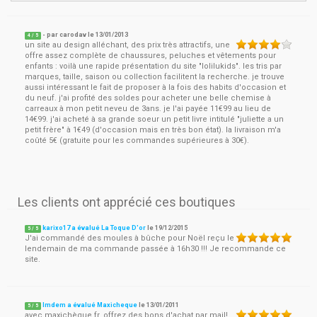
- par
carodav
le
13/01/2013
4
/ 5
un site au design alléchant, des prix très attractifs, une
offre assez complète de chaussures, peluches et vêtements pour
enfants : voilà une rapide présentation du site "lolilukids". les tris par
marques, taille, saison ou collection facilitent la recherche. je trouve
aussi intéressant le fait de proposer à la fois des habits d'occasion et
du neuf. j'ai profité des soldes pour acheter une belle chemise à
carreaux à mon petit neveu de 3ans. je l'ai payée 11€99 au lieu de
14€99. j'ai acheté à sa grande soeur un petit livre intitulé "juliette a un
petit frère" à 1€49 (d'occasion mais en très bon état). la livraison m'a
coûté 5€ (gratuite pour les commandes supérieures à 30€).
Les clients ont apprécié ces boutiques
karixo17 a évalué La Toque D'or
le
19/12/2015
5
/
5
J'ai commandé des moules à bûche pour Noël reçu le
lendemain de ma commande passée à 16h30 !!! Je recommande ce
site.
lmdem a évalué Maxicheque
le
13/01/2011
5
/
5
avec maxichèque.fr, offrez des bons d'achat par mail!