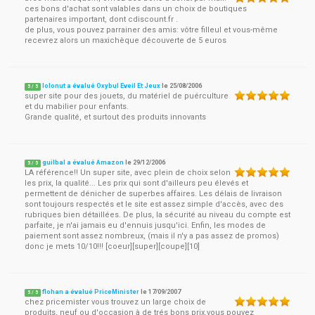
ces bons d'achat sont valables dans un choix de boutiques
partenaires important, dont cdiscount.fr .
de plus, vous pouvez parrainer des amis: vôtre filleul et vous-même
recevrez alors un maxichèque découverte de 5 euros
lolonut a évalué Oxybul Eveil Et Jeux
le
25/08/2006
5
/
5
super site pour des jouets, du matériel de puérculture
et du mabilier pour enfants.
Grande qualité, et surtout des produits innovants
guilbal a évalué Amazon
le
29/12/2006
5
/
5
LA référence!! Un super site, avec plein de choix selon
les prix, la qualité... Les prix qui sont d'ailleurs peu élevés et
permettent de dénicher de superbes affaires. Les délais de livraison
sont toujours respectés et le site est assez simple d'accès, avec des
rubriques bien détaillées. De plus, la sécurité au niveau du compte est
parfaite, je n'ai jamais eu d'ennuis jusqu'ici. Enfin, les modes de
paiement sont assez nombreux, (mais il n'y a pas assez de promos)
donc je mets 10/10!!! [coeur][super][coupe][10]
flohan a évalué PriceMinister
le
17/09/2007
5
/
5
chez pricemister vous trouvez un large choix de
produits, neuf ou d'occasion à de trés bons prix.vous pouvez