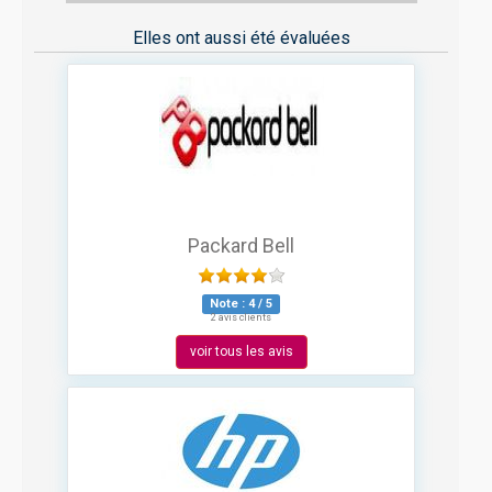
Elles ont aussi été évaluées
Packard Bell
Note :
4
/
5
2 avis clients
voir tous les avis