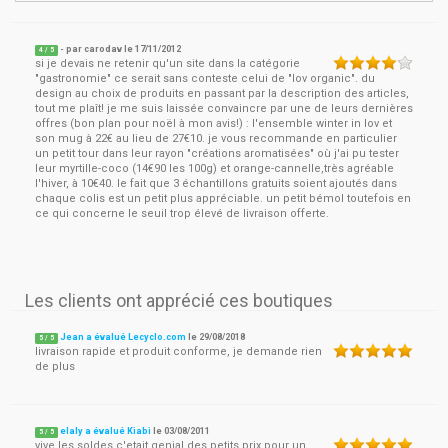
- par
carodav
le
17/11/2012
4
/ 5
si je devais ne retenir qu'un site dans la catégorie
"gastronomie" ce serait sans conteste celui de "lov organic". du
design au choix de produits en passant par la description des articles,
tout me plaît! je me suis laissée convaincre par une de leurs dernières
offres (bon plan pour noël à mon avis!) : l'ensemble winter in lov et
son mug à 22€ au lieu de 27€10. je vous recommande en particulier
un petit tour dans leur rayon "créations aromatisées" où j'ai pu tester
leur myrtille-coco (14€90 les 100g) et orange-cannelle,très agréable
l'hiver, à 10€40. le fait que 3 échantillons gratuits soient ajoutés dans
chaque colis est un petit plus appréciable. un petit bémol toutefois en
ce qui concerne le seuil trop élevé de livraison offerte.
Les clients ont apprécié ces boutiques
Jean a évalué Lecyclo.com
le
29/08/2018
5
/
5
livraison rapide et produit conforme, je demande rien
de plus
elaly a évalué Kiabi
le
03/08/2011
5
/
5
vive les soldes c'etait genial des petits prix pour un