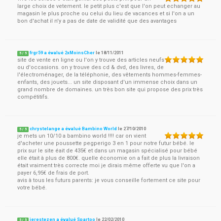
large choix de vetement. le petit plus c'est que l'on peut echanger au
magasin le plus proche ou celui du lieu de vacances et si l'on a un
bon d'achat il n'y a pas de date de validité que des avantages
frgr59 a évalué 2xMoinsCher
le
18/11/2011
5
/
5
site de vente en ligne ou l'on y trouve des articles neufs
ou d'occasions. on y trouve des cd & dvd, des livres, de
l'électroménager, de la téléphonie, des vêtements hommes-femmes-
enfants, des jouets... un site disposant d'un immense choix dans un
grand nombre de domaines. un très bon site qui propose des prix très
compétitifs.
chrystelange a évalué Bambino World
le
27/10/2010
5
/
5
je mets un 10/10 a bambino world !!!! car on vient
d'acheter une poussette pegperigo 3 en 1 pour notre futur bébé. le
prix sur le site éait de 435€ et dans un magasin spécialisé pour bébé
elle était à plus de 800€. quelle économie on a fait de plus la livraison
était vraiment très correcte moi je dirais même offerte vu que l'on a
payer 6,95€ de frais de port.
avis à tous les futurs parents: je vous conseille fortement ce site pour
votre bébé.
jerestezen a évalué Spartoo
le
22/02/2010
5
/
5