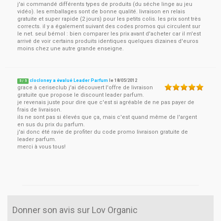
j'ai commandé différents types de produits (du séche linge au jeu
vidéo). les emballages sont de bonne qualité. livraison en relais
gratuite et super rapide (2 jours) pour les petits colis. les prix sont très
corrects. il y a également suivant des codes promos qui circulent sur
le net. seul bémol : bien comparer les prix avant d'acheter car il m'est
arrivé de voir certains produits identiques quelques dizaines d'euros
moins chez une autre grande enseigne.
clocloney a évalué Leader Parfum
le
18/05/2012
5
/
5
grace à ceriseclub j'ai découvert l'offre de livraison
gratuite que propose le discount leader parfum.
je revenais juste pour dire que c'est si agréable de ne pas payer de
frais de livraison.
ils ne sont pas si élevés que ça, mais c'est quand même de l'argent
en sus du prix du parfum.
j'ai donc été ravie de profiter du code promo livraison gratuite de
leader parfum.
merci à vous tous!
Donner son avis sur Lov Organic