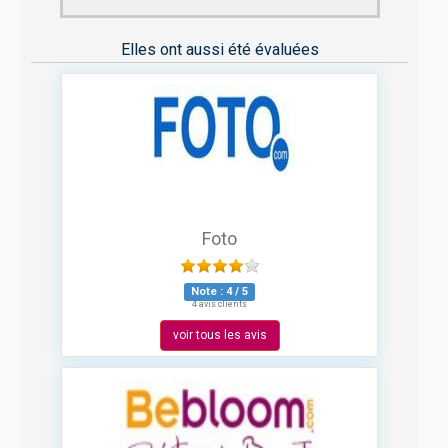
Elles ont aussi été évaluées
Foto
Note :
4
/
5
4 avis clients
voir tous les avis