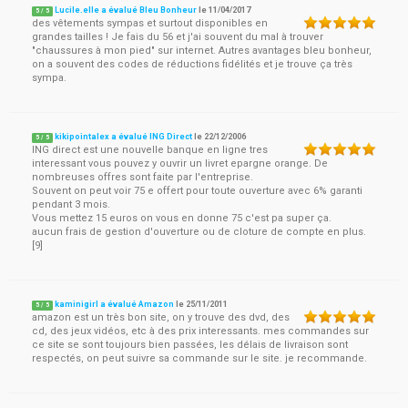
Lucile.elle a évalué Bleu Bonheur
le
11/04/2017
5
/
5
des vêtements sympas et surtout disponibles en
grandes tailles ! Je fais du 56 et j'ai souvent du mal à trouver
"chaussures à mon pied" sur internet. Autres avantages bleu bonheur,
on a souvent des codes de réductions fidélités et je trouve ça très
sympa.
kikipointalex a évalué ING Direct
le
22/12/2006
5
/
5
ING direct est une nouvelle banque en ligne tres
interessant vous pouvez y ouvrir un livret epargne orange. De
nombreuses offres sont faite par l'entreprise.
Souvent on peut voir 75 e offert pour toute ouverture avec 6% garanti
pendant 3 mois.
Vous mettez 15 euros on vous en donne 75 c'est pa super ça.
aucun frais de gestion d'ouverture ou de cloture de compte en plus.
[9]
kaminigirl a évalué Amazon
le
25/11/2011
5
/
5
amazon est un très bon site, on y trouve des dvd, des
cd, des jeux vidéos, etc à des prix interessants. mes commandes sur
ce site se sont toujours bien passées, les délais de livraison sont
respectés, on peut suivre sa commande sur le site. je recommande.