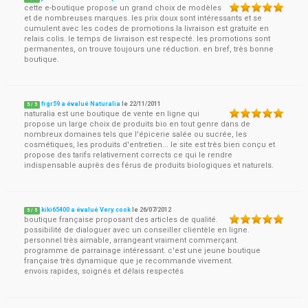
cette e-boutique propose un grand choix de modèles
et de nombreuses marques. les prix doux sont intéressants et se
cumulent avec les codes de promotions.la livraison est gratuite en
relais colis. le temps de livraison est respecté. les promotions sont
permanentes, on trouve toujours une réduction. en bref, très bonne
boutique.
frgr59 a évalué Naturalia
le
22/11/2011
5
/
5
naturalia est une boutique de vente en ligne qui
propose un large choix de produits bio en tout genre dans de
nombreux domaines tels que l'épicerie salée ou sucrée, les
cosmétiques, les produits d'entretien... le site est très bien conçu et
propose des tarifs relativement corrects ce qui le rendre
indispensable auprès des férus de produits biologiques et naturels.
kiki65400 a évalué Very cook
le
26/07/2012
5
/
5
boutique française proposant des articles de qualité.
possibilité de dialoguer avec un conseiller clientèle en ligne.
personnel très aimable, arrangeant vraiment commerçant.
programme de parrainage intéressant. c'est une jeune boutique
française très dynamique que je recommande vivement.
envois rapides, soignés et délais respectés