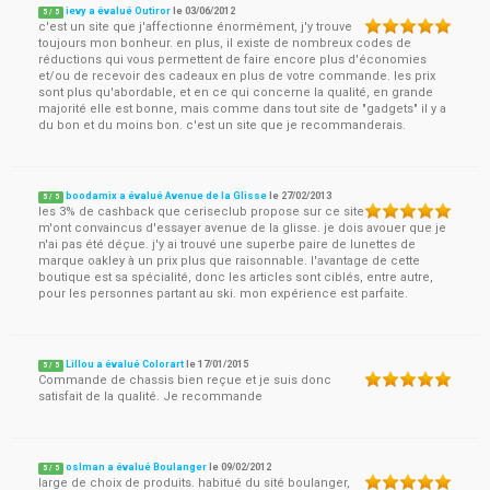
ievy a évalué Outiror
le
03/06/2012
5
/
5
c'est un site que j'affectionne énormément, j'y trouve
toujours mon bonheur. en plus, il existe de nombreux codes de
réductions qui vous permettent de faire encore plus d'économies
et/ou de recevoir des cadeaux en plus de votre commande. les prix
sont plus qu'abordable, et en ce qui concerne la qualité, en grande
majorité elle est bonne, mais comme dans tout site de "gadgets" il y a
du bon et du moins bon. c'est un site que je recommanderais.
boodamix a évalué Avenue de la Glisse
le
27/02/2013
5
/
5
les 3% de cashback que ceriseclub propose sur ce site
m'ont convaincus d'essayer avenue de la glisse. je dois avouer que je
n'ai pas été déçue. j'y ai trouvé une superbe paire de lunettes de
marque oakley à un prix plus que raisonnable. l'avantage de cette
boutique est sa spécialité, donc les articles sont ciblés, entre autre,
pour les personnes partant au ski. mon expérience est parfaite.
Lillou a évalué Colorart
le
17/01/2015
5
/
5
Commande de chassis bien reçue et je suis donc
satisfait de la qualité. Je recommande
oslman a évalué Boulanger
le
09/02/2012
5
/
5
large de choix de produits. habitué du sité boulanger,