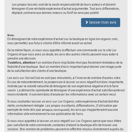
Les propos laissés sont de la seule responsabilité de leurs auteurs et doivent
témoigner d'une véritable expérience d'achat argumentée. Tout avis diffamatoire,
déplacé, contraire aux bonnes moeurs ou fictif ne sera pas publié
laisser mon avis
Note :
En témoignant de votre expérience d'achat sur la boutique en ligne lov-organic.com,
vous permettez aux futurs clients d'être informé avant un achat.
De la même façon, si vous vous apprêtez à effectuer une commande sur le site Lov
Organic et que vous avez un doute, les avis des autres clients peuvent vous aider à
prendre une décision.
Toutefois, attention !
un nombre d'avis trop faible n'est pas forcément révélateur de la
fiabilité d'une boutique. Seul un nombre d'avis important peut donner une image juste
de la satisfaction des clients d'une boutique.
Les avis sur CeriseClub ne sont pas rémunérés, à l'inverse de nombre d'autres sites.
En cas de mécontentement, la propension à laisser un avis négatif est donc importante,
motivée par la volonté naturelle de témoigner de son expérience négative et à le faire
savoir. La démarche spontanée de témoigner d'une expérience d'achat satisfaisante est
moins évidente. Il convient donc d'analyser les informations avec un certain recul.
Si vous souhaitez laisser un avis sur Lov Organic, votre expérience d'achat doit être
réelle, correctement rédigée. Les propos insultants, diffamatoires, (l'utilisation par
exemple de mots tels que
arnaque
,
escroquerie
), les avis qui n'apporteraient aucune
information utile entraîneront la non publication de l'avis.
Si vous vous apprêtez à laisser un avis négatif sur Lov Organic parce que vous n'êtes
pas satisfait de votre commande, contactez d'abord la boutique afin de trouver une
solution. Bon nombre de problèmes peuvent en effet être résolus directement auprès du