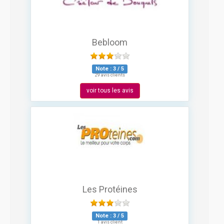
Bebloom
Note :
3
/
5
29 avis clients
voir tous les avis
Les Protéines
Note :
3
/
5
1 avis client