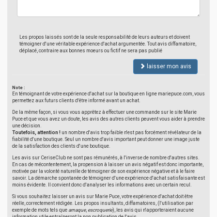
Les propos laissés sont de la seule responsabilité de leurs auteurs et doivent
témoigner d'une véritable expérience d'achat argumentée. Tout avis diffamatoire,
déplacé, contraire aux bonnes moeurs ou fictif ne sera pas publié
laisser mon avis
Note :
En témoignant de votre expérience d'achat sur la boutique en ligne mariepuce.com, vous
permettez aux futurs clients d'être informé avant un achat.
De la même façon, si vous vous apprêtez à effectuer une commande sur le site Marie
Puce et que vous avez un doute, les avis des autres clients peuvent vous aider à prendre
une décision.
Toutefois, attention !
un nombre d'avis trop faible n'est pas forcément révélateur de la
fiabilité d'une boutique. Seul un nombre d'avis important peut donner une image juste
de la satisfaction des clients d'une boutique.
Les avis sur CeriseClub ne sont pas rémunérés, à l'inverse de nombre d'autres sites.
En cas de mécontentement, la propension à laisser un avis négatif est donc importante,
motivée par la volonté naturelle de témoigner de son expérience négative et à le faire
savoir. La démarche spontanée de témoigner d'une expérience d'achat satisfaisante est
moins évidente. Il convient donc d'analyser les informations avec un certain recul.
Si vous souhaitez laisser un avis sur Marie Puce, votre expérience d'achat doit être
réelle, correctement rédigée. Les propos insultants, diffamatoires, (l'utilisation par
exemple de mots tels que
arnaque
,
escroquerie
), les avis qui n'apporteraient aucune
information utile entraîneront la non publication de l'avis.