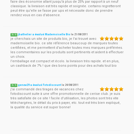
faire des économie allant jusqu'à plus de 25% par rapport à un neuf
classique. la livraison est très rapide et soignée. certains regretteront
peut être qu'elle se fasse par ups et nécessite donc de prendre
rendez vous en cas d'absence.
jbathelier a évalué Mademoiselle Bio
le
21/08/2011
5
/
5
je cherchais un site de produits bio, je l'ai trouvé avec
mademoiselle bio. ce site référence beaucoup de marques toutes
certifiées, et me permettent d'acheter toutes mes marques préférées.
les commentaires sur les produits sont pertinents et aident à effectuer
un choix.
l'emballage est compact et écolo. la livraison très rapide. et en plus,
un cashback de 7% ! que des bons points pour des achats tout bio
genev29 a évalué Fotodiscount
le
24/08/2011
5
/
5
j'ai commandé des tirages de vacances chez
fotodiscount suite à une offre promotionnelle de cerise club. je suis
très satisfaite de ce site ! facile d'utilisation, les photos sont très vite
téléchargées, le détail du prix à payer, etc. tout est très bien expliqué,
la qualité du service est super bonne!