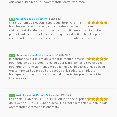
également très bien, je recommande les yeux fermés...
malhom a évalué Malhom
le
25/02/2011
5
/
5
site ergonomique et bon rapport qualité/prix. j'aime
bien les couleurs du site, ça change des sites sur fond blanc.
vraiment satisfait de ma commande. produit bien emballé en plus
paquet cadeau offert et frais de port gratuits dès 0€. n'hésitez pas à
commander vos sous vetements homme ou enfant chez eux.
titepoupee a évalué La Redoute
le
12/08/2007
5
/
5
je commande sur le site de la redoute regulierement
pour tous ce qui est vetements ou pour la maison et je trouve cette
boutique en ligne vraiment bien du fait des tarifs bas appliqués et du
choix important de produit proposés par la redoute. en plus la
boutique en ligne propose souvent d'importantes promotions très
interessantes
Kevin h a évalué Maison Et Styles
le
12/02/2018
5
/
5
Lit acheté livrable sous 35 jours j’ai eu la bonne suprise
de l’avoir en 15 jours. Super qualité. Très facile a monter. Au top je vais
commander le reste de la chambre.