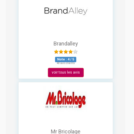
Brandalley
Note :
4
/
5
40 avis clients
voir tous les avis
Mr Bricolage