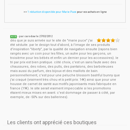
>>
1 réduction disponible pour Marie Puce
pour vos achats en ligne
- par
carodav
le
27/02/2012
4
/ 5
dès que je suis arrivée sur le site de "marie puce" j'ai
été séduite. par le design tout d'abord, à l'image de ses produits
d'inspiration "liberty", par la qualité de navigation ensuite (rayons bien
rangés avec un coin pour les filles, un autre pour les garçons, un
troisième pour les bébés et enfin un dernier pour les accessoires). le
tri par prix est bien pratique. côté choix, c'est un sans faute avec des
chaussures, des robes, des pulls, des pantalons, des barboteuses
mais aussi du parfum, des bijoux et des maillots de bain.
personnellement, c'est pour une peluche blossom bashful bunny que
j'ai craqué (vraiment très chou et à petit prix: 14€) ainsi que pour une
housse de carnet de santé aux motifs japonisants mais fabriquée en
france (19€). le site serait vraiment impeccable si les promotions
étaient mieux mises en avant. c'est dommage de passer à côté, par
exemple, de -50% sur des ballerines).
Les clients ont apprécié ces boutiques