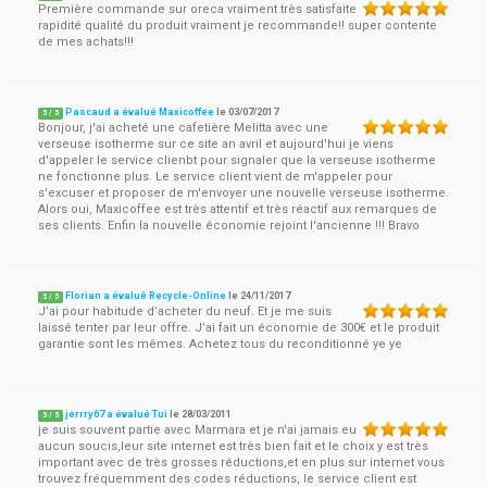
Première commande sur oreca vraiment très satisfaite
rapidité qualité du produit vraiment je recommande!! super contente
de mes achats!!!
Pascaud a évalué Maxicoffee
le
03/07/2017
5
/
5
Bonjour, j'ai acheté une cafetière Melitta avec une
verseuse isotherme sur ce site an avril et aujourd'hui je viens
d'appeler le service clienbt pour signaler que la verseuse isotherme
ne fonctionne plus. Le service client vient de m'appeler pour
s'excuser et proposer de m'envoyer une nouvelle verseuse isotherme.
Alors oui, Maxicoffee est très attentif et très réactif aux remarques de
ses clients. Enfin la nouvelle économie rejoint l'ancienne !!! Bravo
Florian a évalué Recycle-Online
le
24/11/2017
5
/
5
J’ai pour habitude d’acheter du neuf. Et je me suis
laissé tenter par leur offre. J’ai fait un économie de 300€ et le produit
garantie sont les mêmes. Achetez tous du reconditionné ye ye
jerrry67 a évalué Tui
le
28/03/2011
5
/
5
je suis souvent partie avec Marmara et je n'ai jamais eu
aucun soucis,leur site internet est très bien fait et le choix y est très
important avec de très grosses réductions,et en plus sur internet vous
trouvez fréquemment des codes réductions, le service client est