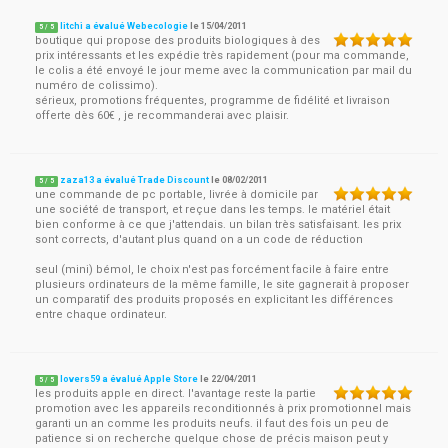
litchi a évalué Webecologie
le
15/04/2011
5
/
5
boutique qui propose des produits biologiques à des
prix intéressants et les expédie très rapidement (pour ma commande,
le colis a été envoyé le jour meme avec la communication par mail du
numéro de colissimo).
sérieux, promotions fréquentes, programme de fidélité et livraison
offerte dès 60€ , je recommanderai avec plaisir.
zaza13 a évalué Trade Discount
le
08/02/2011
5
/
5
une commande de pc portable, livrée à domicile par
une société de transport, et reçue dans les temps. le matériel était
bien conforme à ce que j'attendais. un bilan très satisfaisant. les prix
sont corrects, d'autant plus quand on a un code de réduction
seul (mini) bémol, le choix n'est pas forcément facile à faire entre
plusieurs ordinateurs de la même famille, le site gagnerait à proposer
un comparatif des produits proposés en explicitant les différences
entre chaque ordinateur.
lovers59 a évalué Apple Store
le
22/04/2011
5
/
5
les produits apple en direct. l'avantage reste la partie
promotion avec les appareils reconditionnés à prix promotionnel mais
garanti un an comme les produits neufs. il faut des fois un peu de
patience si on recherche quelque chose de précis maison peut y