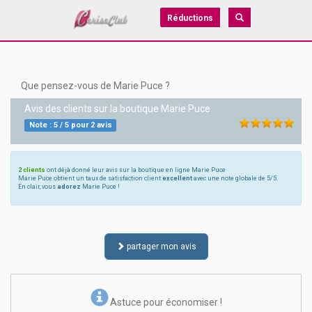
Réductions
Que pensez-vous de Marie Puce ?
Avis des clients sur la boutique
Marie Puce
Note :
5
/
5
pour
2
avis
2 clients
ont déjà donné leur avis sur la boutique en ligne Marie Puce
Marie Puce obtient un taux de satisfaction client
excellent
avec une note globale de 5/5.
En clair, vous
adorez
Marie Puce !
partager mon avis
Astuce pour économiser !