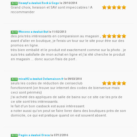
Heavyf a évalué Rock à Gogo
le
29/10/2014
5
/
5
Grand choix, livraison et SAV sont impeccables ! A
recommander
fffecono a évalué But
le
11/02/2013
5
/
5
des prix très intéressants en comparaison au magasin ,
avant d'aller en boutique, je ferais un tour sur le site pour être sur des
promos en ligne.
très bien emballé et le produit est exactement comme sur la photo . je
suis très satisfaite de mon achat en ligne et j'ai été cherche le produit
en magasin ... donc aucun frais de port .
mical42 a évalué Delamaison.fr
le
09/03/2010
5
/
5
seuls les codes de réduction de ceriseclub
fonctionnent (on trouve sur internet des codes de bienvenue mais
ceci sont périmés)
j'ai acheté des appliques de salle de bains sur ce site car les prix de
ce site sont très intéressants.
le fait d'un bon casback est aussi intéressant.
a noter aussi qu'on peut se faire livrer dans des boutiques près de son
domicile, ce qui est pratique quand on est souvent absent.
Pagès a évalué Oreca
le
07/12/2016
5
/
5