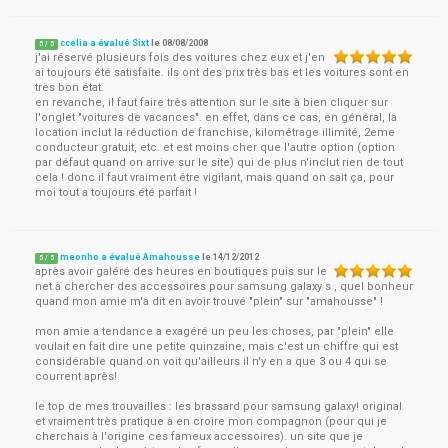
ccelia a évalué Sixt
le
08/08/2008
5
/
5
j'ai réservé plusieurs fois des voitures chez eux et j'en
ai toujours été satisfaite. ils ont des prix très bas et les voitures sont en
très bon état.
en revanche, il faut faire très attention sur le site à bien cliquer sur
l'onglet "voitures de vacances". en effet, dans ce cas, en général, la
location inclut la réduction de franchise, kilométrage illimité, 2eme
conducteur gratuit, etc. et est moins cher que l'autre option (option
par défaut quand on arrive sur le site) qui de plus n'inclut rien de tout
cela ! donc il faut vraiment être vigilant, mais quand on sait ça, pour
moi tout a toujours été parfait !
meonho a évalué Amahousse
le
14/12/2012
5
/
5
après avoir galéré des heures en boutiques puis sur le
net à chercher des accessoires pour samsung galaxy s , quel bonheur
quand mon amie m'a dit en avoir trouvé "plein" sur "amahousse" !
mon amie a tendance a exagéré un peu les choses, par "plein" elle
voulait en fait dire une petite quinzaine, mais c'est un chiffre qui est
considérable quand on voit qu'ailleurs il n'y en a que 3 ou 4 qui se
courrent après!
le top de mes trouvailles : les brassard pour samsung galaxy! original
et vraiment très pratique à en croire mon compagnon (pour qui je
cherchais à l'origine ces fameux accessoires). un site que je