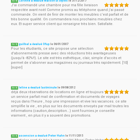
Corinne a évalué Maison Et Styles
le
31/12/2017
5
/
5
J’ai commandé une chambre pour ma fille livraison
respectée avant noël Comme promis au téléphone quand j’ai passé
commande. On vient de finir de monter les meubles c’est parfait et de
très bonne qualité. On commandera nos prochains meubles chez
eux. Et super service client qui renseigne très bien. Satisfaite.
guilbal a évalué Ofup
le
06/01/2007
5
/
5
Pour les étudiants, ce site propose une sélection
d'abonnements presse avec des réductions très avantageuses
(jusqu'à -82%!!). Le site est très esthétique, clair, simple d'accès et
permet de s'abonner aux magazines ou journaux très rapidement. [10]
[super]
leline a évalué lastminute
le
09/08/2012
5
/
5
déjà deux réservations de locations en ligne et toujours
un service parfait mail de confirmation et documents de voyages
reçus dans l'heure , hop une impression et vive les vacances. ce site
simplifie la vie , en plus sur les documents envoyés par mail toutes les
informations (caution,description...) sont fournies.je conseille
vraiment , en plus il y a souvent des promotions.
ascension a évalué Peter Hahn
le
11/11/2015
5
/
5