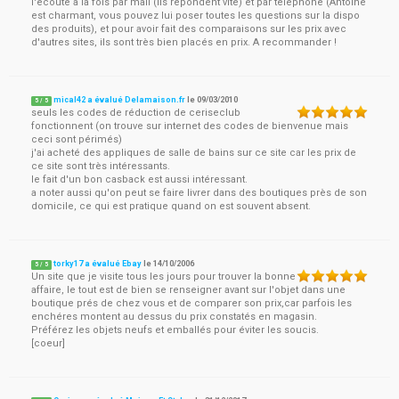
l'écoute à la fois par mail (ils répondent vite) et par téléphone (Antoine
est charmant, vous pouvez lui poser toutes les questions sur la dispo
des produits), et pour avoir fait des comparaisons sur les prix avec
d'autres sites, ils sont très bien placés en prix. A recommander !
mical42 a évalué Delamaison.fr
le
09/03/2010
5
/
5
seuls les codes de réduction de ceriseclub
fonctionnent (on trouve sur internet des codes de bienvenue mais
ceci sont périmés)
j'ai acheté des appliques de salle de bains sur ce site car les prix de
ce site sont très intéressants.
le fait d'un bon casback est aussi intéressant.
a noter aussi qu'on peut se faire livrer dans des boutiques près de son
domicile, ce qui est pratique quand on est souvent absent.
torky17 a évalué Ebay
le
14/10/2006
5
/
5
Un site que je visite tous les jours pour trouver la bonne
affaire, le tout est de bien se renseigner avant sur l'objet dans une
boutique prés de chez vous et de comparer son prix,car parfois les
enchéres montent au dessus du prix constatés en magasin.
Préférez les objets neufs et emballés pour éviter les soucis.
[coeur]