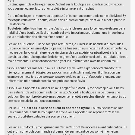
Note :
En témoignant de votre expérience d'achat sur la boutique en ligne fr.moodbyme.com,
vous permettez aux futurs clients d'être informé avant un achat.
De la même façon, si vous vous apprêtez à effectuer une commande sur le site Mood By
me et que vous avez un doute, les avis des autres clients peuvent vous aider à prendre
une décision.
Toutefois, attention !
un nombre d'avis trop faible n'est pas forcément révélateur de la
fiabilité d'une boutique. Seul un nombre d'avis important peut donner une image juste
de la satisfaction des clients d'une boutique.
Les avis sur CeriseClub ne sont pas rémunérés, à l'inverse de nombre d'autres sites.
En cas de mécontentement, la propension à laisser un avis négatif est donc importante,
motivée par la volonté naturelle de témoigner de son expérience négative et à le faire
savoir. La démarche spontanée de témoigner d'une expérience d'achat satisfaisante est
moins évidente. Il convient donc d'analyser les informations avec un certain recul.
Si vous souhaitez laisser un avis sur Mood By me, votre expérience d'achat doit être
réelle, correctement rédigée. Les propos insultants, diffamatoires, (l'utilisation par
exemple de mots tels que
arnaque
,
escroquerie
), les avis qui n'apporteraient aucune
information utile entraîneront la non publication de l'avis.
Si vous vous apprêtez à laisser un avis négatif sur Mood By me parce que vous n'êtes
pas satisfait de votre commande, contactez d'abord la boutique afin de trouver une
solution. Bon nombre de problèmes peuvent en effet être résolus directement auprès du
service client de la boutique concernée.
CeriseClub
n'est pas le service client du site Mood By me
. Pour toute question sur
une commande, seule la boutique est apte à vous apporter une réponse et c'est elle
seule qui doit être contactée via son service client.
Les avis sur Mood By me figurant sur CeriseClub ont été modérés avant publication. En
outre, un numéro de commande est demandé, permettant de pouvoir vérifier le cas