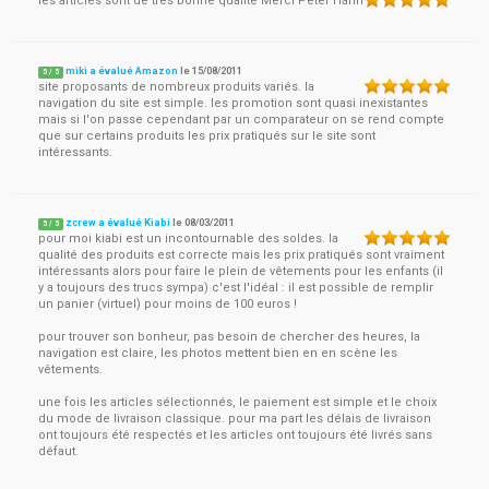
les articles sont de très bonne qualité Merci Peter Hahn
miki a évalué Amazon
le
15/08/2011
5
/
5
site proposants de nombreux produits variés. la
navigation du site est simple. les promotion sont quasi inexistantes
mais si l'on passe cependant par un comparateur on se rend compte
que sur certains produits les prix pratiqués sur le site sont
intéressants.
zcrew a évalué Kiabi
le
08/03/2011
5
/
5
pour moi kiabi est un incontournable des soldes. la
qualité des produits est correcte mais les prix pratiqués sont vraiment
intéressants alors pour faire le plein de vêtements pour les enfants (il
y a toujours des trucs sympa) c'est l'idéal : il est possible de remplir
un panier (virtuel) pour moins de 100 euros !
pour trouver son bonheur, pas besoin de chercher des heures, la
navigation est claire, les photos mettent bien en en scène les
vêtements.
une fois les articles sélectionnés, le paiement est simple et le choix
du mode de livraison classique. pour ma part les délais de livraison
ont toujours été respectés et les articles ont toujours été livrés sans
défaut.