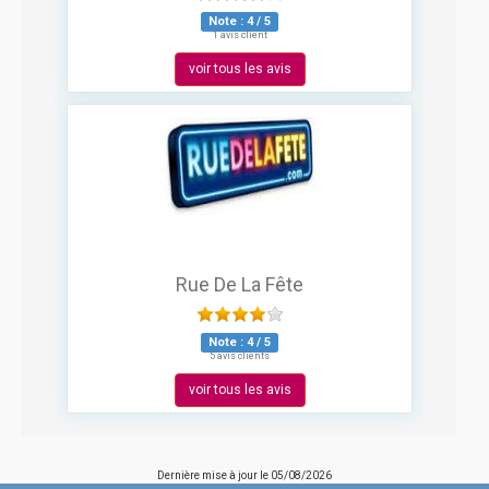
Note :
4
/
5
1 avis client
voir tous les avis
Rue De La Fête
Note :
4
/
5
5 avis clients
voir tous les avis
Dernière mise à jour le
05/08/2026