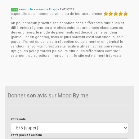
evaninchca a évalué Ebay
le
17/11/2011
5
/
5
super site de annonce de vente ou de tout autre chose
!
on peut chacun y mettre son annonce dans différentes rubriques et
différentes régions. on a le choix entre les annonces classiques ou
des enchères. le mode de paiements est décidé par le vendeur
(particulier en général), mais le plus souvent c'est soit chèque, soit
paypal. l'envoi du colis est à réception du paiement et en général le
vendeur l'envoi vite ! c'est un site facile à utiliser, et très bon niveau
dysign. on peut y trouver plusieurs rubriques différentes comme :
vetement, objet, voiture, immobilier.... le site est vraiment très vaste !
Donner son avis sur Mood By me
Votre note
Votre pseudo ou nom