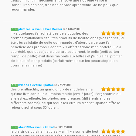
Ceux-ci m'ont immédiatement envoyé une nouvelle valise !!
Donc : Très bon site, très bon service après vente. Je ne peux que
recommander.
plutocool a évalué Yves Rocher
le
11/02/2008
5
/
5
il y a quelques j'ai acheté des gels douche, des
crèmes hydratantes et autres produits de beauté chez yves rocher. j'ai
été très satisfaite de cette commande : d'abord parce que j'ai
bénéficié des promos 1 acheté = 1 offert et donc mon portefeuille a
apprécié; quelques jours plus tard seulement, le colis (petit carton
rempli de paille) était dans ma boite aux lettres et j'ai pu ainsi profiter
de la qualité des produits (parfait même pour les peaux atopiques
comme la mienne)
kristina a évalué Spartoo
le
27/09/2011
5
/
5
des prix attractifs, un grand choix de modèles ainsi
qu'une livraison plus ou moins rapide (env. 5 jours). l'ergonomie du
site est excellente, les photos nombreuses (différents angles,
différents zooms), ce qui réduit les erreurs d'achat. spartoo offre le
retour d'achat sous 30 jours....
ahes1985 a évalué Kookit
le
30/07/2010
5
/
5
le plaisir de cuisiner ! et c'est vrai ! il y a sur le site tout