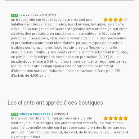
- par
carodav
le
21/10/2011
4
/ 5
un très joli site sur lequel vous trouverez tout pour
habiller vos chères têtes blondes, les chausser, les gâter, les aider à
s'éveiller...la navigation est vraiment agréable avec un design qui invite
au rêve, des produits bien rangés selon leur catégorie (doudou et
peluches, chaussures, chaussons, vêtements bio...), des nouveautés
et promotions clairement identifiables. plusieurs types de couches
lavables sont disponibles (culottes simples ou "tout-en-un", taille
unique ou multitaille...). les jouets en bois sont franchement mignons,
en particulier le téléphone coccinelle en promotion (6,90€) ou le
puzzle double face à 5,9€. un programme de fidélité récompense les
meilleurs clients: certains paliers de commandes permettent
d'obtenir des bons de réduction. frais de livraison offerts pour 75€
d'achat, de 4,90€ sinon.
Les clients ont apprécié ces boutiques
keliana a évalué Fnac
le
31/05/2011
5
/
5
le site est très diversifié, moi qui suis une grande
lectrice je suis aux anges. les prix sont très attractifs, les réductions
aussi. je conseille ce site car il propose aussi bien des livres que des
produits informatiques, des cd, des dvd, de la musique, etc... vraiment
il y en a pour tous.