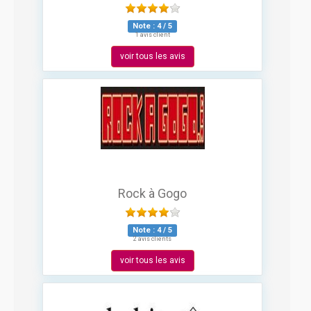
Note :
4
/
5
1 avis client
voir tous les avis
Rock à Gogo
Note :
4
/
5
2 avis clients
voir tous les avis