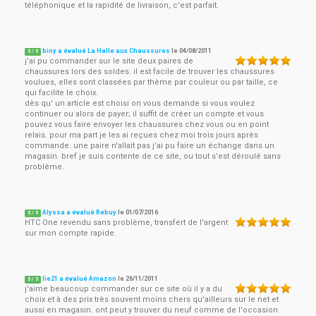
téléphonique et la rapidité de livraison, c'est parfait.
biny a évalué La Halle aux Chaussures
le
04/08/2011
5
/
5
j'ai pu commander sur le site deux paires de
chaussures lors des soldes. il est facile de trouver les chaussures
voulues, elles sont classées par thème par couleur ou par taille, ce
qui facilite le choix.
dès qu' un article est choisi on vous demande si vous voulez
continuer ou alors de payer; il suffit de créer un compte et vous
pouvez vous faire envoyer les chaussures chez vous ou en point
relais. pour ma part je les ai reçues chez moi trois jours après
commande. une paire n'allait pas j'ai pu faire un échange dans un
magasin. bref je suis contente de ce site, ou tout s'est déroulé sans
problème.
Alyssa a évalué Rebuy
le
01/07/2016
5
/
5
HTC One revendu sans problème, transfert de l'argent
sur mon compte rapide.
lie21 a évalué Amazon
le
26/11/2011
5
/
5
j'aime beaucoup commander sur ce site où il y a du
choix et à des prix très souvent moins chers qu'ailleurs sur le net et
aussi en magasin. ont peut y trouver du neuf comme de l'occasion.