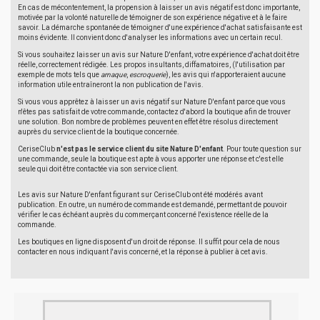
En cas de mécontentement, la propension à laisser un avis négatif est donc importante,
motivée par la volonté naturelle de témoigner de son expérience négative et à le faire
savoir. La démarche spontanée de témoigner d'une expérience d'achat satisfaisante est
moins évidente. Il convient donc d'analyser les informations avec un certain recul.
Si vous souhaitez laisser un avis sur Nature D'enfant, votre expérience d'achat doit être
réelle, correctement rédigée. Les propos insultants, diffamatoires, (l'utilisation par
exemple de mots tels que
arnaque
,
escroquerie
), les avis qui n'apporteraient aucune
information utile entraîneront la non publication de l'avis.
Si vous vous apprêtez à laisser un avis négatif sur Nature D'enfant parce que vous
n'êtes pas satisfait de votre commande, contactez d'abord la boutique afin de trouver
une solution. Bon nombre de problèmes peuvent en effet être résolus directement
auprès du service client de la boutique concernée.
CeriseClub
n'est pas le service client du site Nature D'enfant
. Pour toute question sur
une commande, seule la boutique est apte à vous apporter une réponse et c'est elle
seule qui doit être contactée via son service client.
Les avis sur Nature D'enfant figurant sur CeriseClub ont été modérés avant
publication. En outre, un numéro de commande est demandé, permettant de pouvoir
vérifier le cas échéant auprès du commerçant concerné l'existence réelle de la
commande.
Les boutiques en ligne disposent d'un droit de réponse. Il suffit pour cela de nous
contacter en nous indiquant l'avis concerné, et la réponse à publier à cet avis.