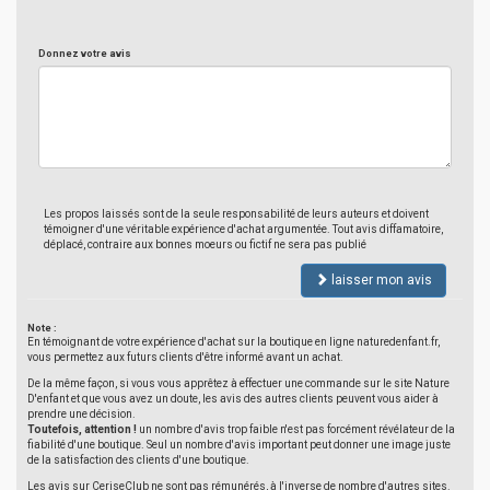
Donnez votre avis
Les propos laissés sont de la seule responsabilité de leurs auteurs et doivent
témoigner d'une véritable expérience d'achat argumentée. Tout avis diffamatoire,
déplacé, contraire aux bonnes moeurs ou fictif ne sera pas publié
laisser mon avis
Note :
En témoignant de votre expérience d'achat sur la boutique en ligne naturedenfant.fr,
vous permettez aux futurs clients d'être informé avant un achat.
De la même façon, si vous vous apprêtez à effectuer une commande sur le site Nature
D'enfant et que vous avez un doute, les avis des autres clients peuvent vous aider à
prendre une décision.
Toutefois, attention !
un nombre d'avis trop faible n'est pas forcément révélateur de la
fiabilité d'une boutique. Seul un nombre d'avis important peut donner une image juste
de la satisfaction des clients d'une boutique.
Les avis sur CeriseClub ne sont pas rémunérés, à l'inverse de nombre d'autres sites.