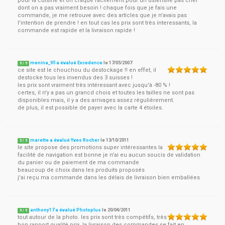
pour la cuisine et on craque facilement pour un ustensile pas cher
dont on a pas vraiment besoin ! chaque fois que je fais une
commande, je me retrouve avec des articles que je n'avais pas
l'intention de prendre ! en tout cas les prix sont très interessants, la
commande est rapide et la livraison rapide !
menina_95 a évalué Excedence
le
17/05/2007
5
/
5
ce site est le chouchou du destockage !! en effet, il
destocke tous les invendus des 3 suisses !
les prix sont vraiment très intéressant avec jusqu'à -80 % !
certes, il n'y a pas un grancd chois et toutes les tailles ne sont pas
disponibles mais, il y a des arrivages assez régulièrement.
de plus, il est possible de payer avec la carte 4 étoiles.
marette a évalué Yves Rocher
le
13/10/2011
5
/
5
le site propose des promotions super intéressantes la
facilité de navigation est bonne je n'ai eu aucun soucis de validation
du panier ou de paiement de ma commande
beaucoup de choix dans les produits proposés
j'ai reçu ma commande dans les délais de livraison bien emballées
anthony17 a évalué Photoplus
le
20/04/2011
5
/
5
tout autour de la photo. les prix sont très compétifs, très
bon rapport qualité prix. la livraison des commandes se fait en