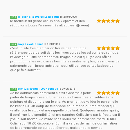
celestine1 a évalué La Redoute
le
24/08/2006
5
/
5
le meilleur du genre car un choix épatant et des
réductions toutes l'années très attractives[9][coeur]
pavp a évalué Fnac
le
15/10/2010
5
/
5
c'est un site très bien car on trouve beaucoup de
références que ce soit dans les livres ou des les cd ou l'electronique.
l'avantage du site par rapport au magasin c'est qu'il y a des offres
promotionnelles exclusives très interessantes. en plus, les moyens de
paiements sont importants et on peut utiliser ses cartes kadeos ce
que je fais souvent !
asm92 a évalué 1000 Nautique
le
09/08/2018
5
/
5
Je ne connaissais comment c'était avant mais peux
parler du temps présent. Une paire de chaussures en soldes à ma
pointure et disponible sur le site. Au moment de valider le panier, elle
ne l'est plus. Un coup de téléphone et un monsieur me répond qu'il
va aller voir le stock et me rappelle plus tard. Quelques minutes après,
il confirme la disponibilité, et me suggère Collissimo par la Poste car il
y va le soir même. Je valide sans souci ma commande mardi 16h00.
Colis jeudi 18h00 disponible. Bon, il n'y a pas de mail de confirmation
de la commande ce qui peut étonner, mais entre le service