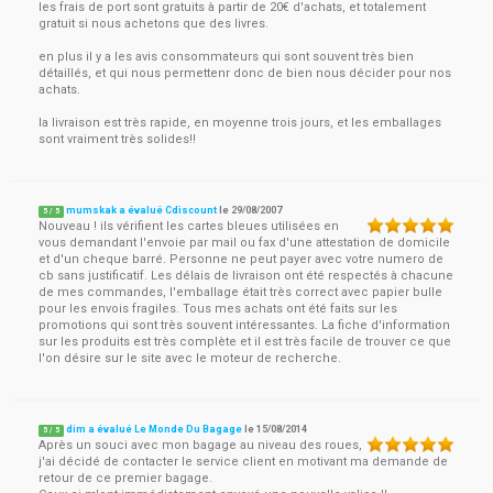
les frais de port sont gratuits à partir de 20€ d'achats, et totalement
gratuit si nous achetons que des livres.
en plus il y a les avis consommateurs qui sont souvent très bien
détaillés, et qui nous permettenr donc de bien nous décider pour nos
achats.
la livraison est très rapide, en moyenne trois jours, et les emballages
sont vraiment très solides!!
mumskak a évalué Cdiscount
le
29/08/2007
5
/
5
Nouveau ! ils vérifient les cartes bleues utilisées en
vous demandant l'envoie par mail ou fax d'une attestation de domicile
et d'un cheque barré. Personne ne peut payer avec votre numero de
cb sans justificatif. Les délais de livraison ont été respectés à chacune
de mes commandes, l'emballage était très correct avec papier bulle
pour les envois fragiles. Tous mes achats ont été faits sur les
promotions qui sont très souvent intéressantes. La fiche d'information
sur les produits est très complète et il est très facile de trouver ce que
l'on désire sur le site avec le moteur de recherche.
dim a évalué Le Monde Du Bagage
le
15/08/2014
5
/
5
Après un souci avec mon bagage au niveau des roues,
j'ai décidé de contacter le service client en motivant ma demande de
retour de ce premier bagage.