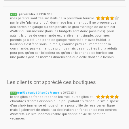
- par
carodav
le
09/08/2013
4
/ 5
mes parents sont très satisfaits de la prestation fournie
par le site "planete brico". dommage finalement qu'il ne propose que
des portes de garage ou des portails. le gros avantage de ce site est
d'offrir du sur-mesure (tous les budgets sont donc possibles). pour
autant, la prise de commande est relativement simple. pour mes
parents ça a été une porte de garage motorisée et avec hublot. la
livraison s'est faite sous un mois, comme prévu au moment de la
commande. pas vraiment de promos mais des modèles à prix réduits
pour peu qu'on soit bricoleur ou qu'on ait la chance de tomber sur
une porte ayant les mêmes dimensions que celle dont on a besoin.
Les clients ont apprécié ces boutiques
frgr59 a évalué Gîtes De France
le
08/07/2011
5
/
5
le site gîtes de france recense les meilleures gîtes et
chambres d'hôtes disponible un peu partout en france. le site dispose
d'un choix immense et nous offre la possibilité de réserver en ligne
mais également de choisir sa destination en fonction de nos centres
d'intérêts. un site incontournable qui donne envie de partir en
vacances.