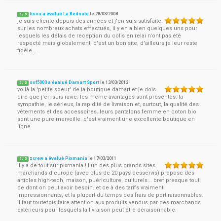
lisou a évalué La Redoute
le
28/03/2008
5
/
5
je suis cliente depuis des années et j'en suis satisfaite.
sur les nombreux achats effectués, il y en a bien quelques uns pour
lesquels les délais de reception du colis en relai n'ont pas été
respecté mais globalement, c'est un bon site, d'ailleurs je leur reste
fidèle...
sof5000 a évalué Damart Sport
le
13/03/2012
5
/
5
voilà la 'petite soeur' de la boutique damart et je dois
dire que j'en suis ravie. les même avantages sont présentés. la
sympathie, le sérieux, la rapidité de livraison et, surtout, la qualité des
vêtements et des accessoires. leurs pantalons femme en coton bio
sont une pure merveille. c'est vraiment une excellente boutique en
ligne.
zcrew a évalué Pixmania
le
17/03/2011
5
/
5
il y a de tout sur pixmania ! l'un des plus grands sites
marchands d'europe (avec plus de 20 pays desservis) propose des
articles high-tech, maison, puériculture, culturels... bref presque tout
ce dont on peut avoir besoin. et ce à des tarifs vraiment
impressionnants, et la plupart du temps des frais de port raisonnables.
il faut toutefois faire attention aux produits vendus par des marchands
extérieurs pour lesquels la livraison peut être déraisonnable.