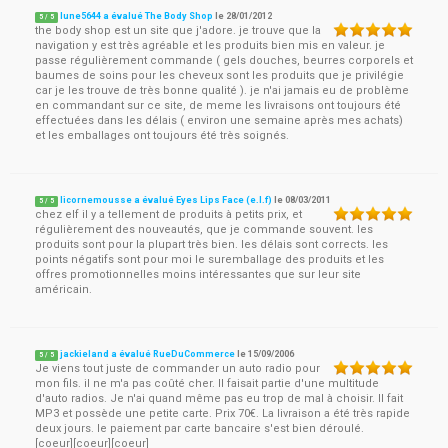
lune5644 a évalué The Body Shop
le
28/01/2012
5
/
5
the body shop est un site que j'adore. je trouve que la
navigation y est très agréable et les produits bien mis en valeur. je
passe régulièrement commande ( gels douches, beurres corporels et
baumes de soins pour les cheveux sont les produits que je privilégie
car je les trouve de très bonne qualité ). je n'ai jamais eu de problème
en commandant sur ce site, de meme les livraisons ont toujours été
effectuées dans les délais ( environ une semaine après mes achats)
et les emballages ont toujours été très soignés.
licornemousse a évalué Eyes Lips Face (e.l.f)
le
08/03/2011
5
/
5
chez elf il y a tellement de produits à petits prix, et
régulièrement des nouveautés, que je commande souvent. les
produits sont pour la plupart très bien. les délais sont corrects. les
points négatifs sont pour moi le suremballage des produits et les
offres promotionnelles moins intéressantes que sur leur site
américain.
jackieland a évalué RueDuCommerce
le
15/09/2006
5
/
5
Je viens tout juste de commander un auto radio pour
mon fils. il ne m'a pas coûté cher. Il faisait partie d'une multitude
d'auto radios. Je n'ai quand même pas eu trop de mal à choisir. Il fait
MP3 et possède une petite carte. Prix 70€. La livraison a été très rapide
deux jours. le paiement par carte bancaire s'est bien déroulé.
[coeur][coeur][coeur]