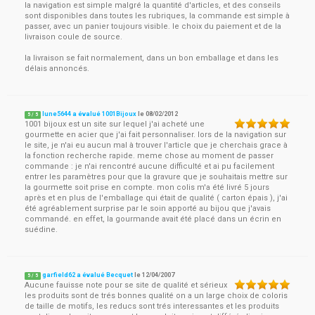
la navigation est simple malgré la quantité d'articles, et des conseils
sont disponibles dans toutes les rubriques, la commande est simple à
passer, avec un panier toujours visible. le choix du paiement et de la
livraison coule de source.
la livraison se fait normalement, dans un bon emballage et dans les
délais annoncés.
lune5644 a évalué 1001Bijoux
le
08/02/2012
5
/
5
1001 bijoux est un site sur lequel j'ai acheté une
gourmette en acier que j'ai fait personnaliser. lors de la navigation sur
le site, je n'ai eu aucun mal à trouver l'article que je cherchais grace à
la fonction recherche rapide. meme chose au moment de passer
commande : je n'ai rencontré aucune difficulté et ai pu facilement
entrer les paramètres pour que la gravure que je souhaitais mettre sur
la gourmette soit prise en compte. mon colis m'a été livré 5 jours
après et en plus de l'emballage qui était de qualité ( carton épais ), j'ai
été agréablement surprise par le soin apporté au bijou que j'avais
commandé. en effet, la gourmande avait été placé dans un écrin en
suédine.
garfield62 a évalué Becquet
le
12/04/2007
5
/
5
Aucune fauisse note pour se site de qualité et sérieux
les produits sont de trés bonnes qualité on a un large choix de coloris
de taille de motifs, les reducs sont trés interessantes et les produits