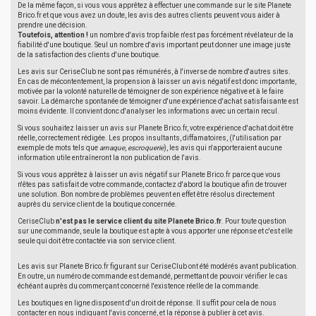
De la même façon, si vous vous apprêtez à effectuer une commande sur le site Planete
Brico.fr et que vous avez un doute, les avis des autres clients peuvent vous aider à
prendre une décision.
Toutefois, attention !
un nombre d'avis trop faible n'est pas forcément révélateur de la
fiabilité d'une boutique. Seul un nombre d'avis important peut donner une image juste
de la satisfaction des clients d'une boutique.
Les avis sur CeriseClub ne sont pas rémunérés, à l'inverse de nombre d'autres sites.
En cas de mécontentement, la propension à laisser un avis négatif est donc importante,
motivée par la volonté naturelle de témoigner de son expérience négative et à le faire
savoir. La démarche spontanée de témoigner d'une expérience d'achat satisfaisante est
moins évidente. Il convient donc d'analyser les informations avec un certain recul.
Si vous souhaitez laisser un avis sur Planete Brico.fr, votre expérience d'achat doit être
réelle, correctement rédigée. Les propos insultants, diffamatoires, (l'utilisation par
exemple de mots tels que
arnaque
,
escroquerie
), les avis qui n'apporteraient aucune
information utile entraîneront la non publication de l'avis.
Si vous vous apprêtez à laisser un avis négatif sur Planete Brico.fr parce que vous
n'êtes pas satisfait de votre commande, contactez d'abord la boutique afin de trouver
une solution. Bon nombre de problèmes peuvent en effet être résolus directement
auprès du service client de la boutique concernée.
CeriseClub
n'est pas le service client du site Planete Brico.fr
. Pour toute question
sur une commande, seule la boutique est apte à vous apporter une réponse et c'est elle
seule qui doit être contactée via son service client.
Les avis sur Planete Brico.fr figurant sur CeriseClub ont été modérés avant publication.
En outre, un numéro de commande est demandé, permettant de pouvoir vérifier le cas
échéant auprès du commerçant concerné l'existence réelle de la commande.
Les boutiques en ligne disposent d'un droit de réponse. Il suffit pour cela de nous
contacter en nous indiquant l'avis concerné, et la réponse à publier à cet avis.