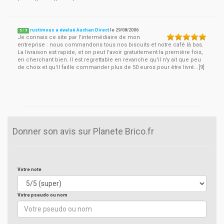
rustimous a évalué Auchan Direct
le
29/08/2006
5
/
5
Je connais ce site par l'intermédiaire de mon
entreprise : nous commandons tous nos biscuits et notre café là bas.
La livraison est rapide, et on peut l'avoir gratuitement la première fois,
en cherchant bien. Il est regrettable en revanche qu'il n'y ait que peu
de choix et qu'il faille commander plus de 50 euros pour être livré...[9]
Donner son avis sur Planete Brico.fr
Votre note
Votre pseudo ou nom