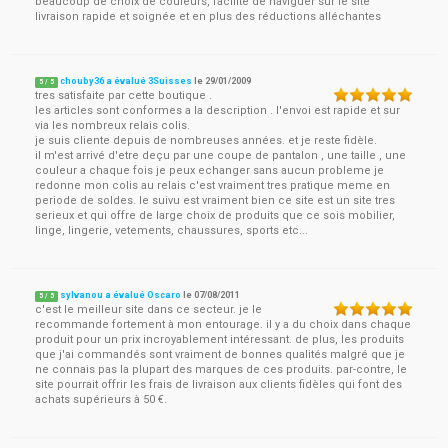
beaucoup de choix de couleurs, facilité de naviguer sur le site
livraison rapide et soignée et en plus des réductions alléchantes
chouby36 a évalué 3Suisses
le
29/01/2009
5
/
5
tres satisfaite par cette boutique .
les articles sont conformes a la description . l'envoi est rapide et sur
via les nombreux relais colis.
je suis cliente depuis de nombreuses années. et je reste fidèle.
il m'est arrivé d'etre deçu par une coupe de pantalon , une taille , une
couleur a chaque fois je peux echanger sans aucun probleme je
redonne mon colis au relais c'est vraiment tres pratique meme en
periode de soldes. le suivu est vraiment bien ce site est un site tres
serieux et qui offre de large choix de produits que ce sois mobilier,
linge, lingerie, vetements, chaussures, sports etc...
sylvanou a évalué Oscaro
le
07/08/2011
5
/
5
c'est le meilleur site dans ce secteur. je le
recommande fortement à mon entourage. il y a du choix dans chaque
produit pour un prix incroyablement intéressant. de plus, les produits
que j'ai commandés sont vraiment de bonnes qualités malgré que je
ne connais pas la plupart des marques de ces produits. par-contre, le
site pourrait offrir les frais de livraison aux clients fidèles qui font des
achats supérieurs à 50 €.