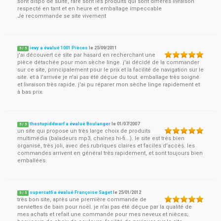
sont dispo de suite, rare sont les produits qui sont différés livraison
respecté en tant et en heure et emballage impeccable
Je recommande se site vivement
ievy a évalué 1001 Pièces
le
25/09/2011
5
/
5
j'ai découvert ce site par hasard en recherchant une
pièce détachée pour mon sèche linge. j'ai décidé de la commander
sur ce site, principalement pour le prix et la facilité de navigation sur le
site. et à l'arrivée je n'ai pas été déçue du tout. emballage très soigné
et livraison très rapide. j'ai pu réparer mon sèche linge rapidement et
à bas prix.
thestupiddwarf a évalué Boulanger
le
01/07/2007
5
/
5
un site qui propose un très large choix de produits
multimédia (baladeurs mp3, chaînes hi-fi...). le site est très bien
organisé, très joli, avec des rubriques claires et faciles d'accès. les
commandes arrivent en général très rapidement, et sont toujours bien
emballées.
supercat6 a évalué Françoise Saget
le
25/01/2012
5
/
5
très bon site, après une première commande de
serviettes de bain pour noël. je n'ai pas été déçue par la qualité de
mes achats et refait une commande pour mes neveux et nièces;