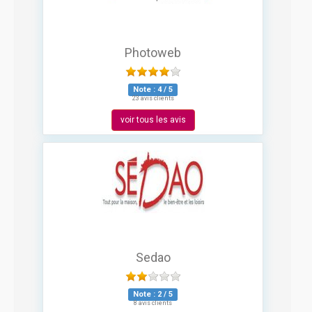
Photoweb
Note :
4
/
5
23 avis clients
voir tous les avis
Sedao
Note :
2
/
5
8 avis clients