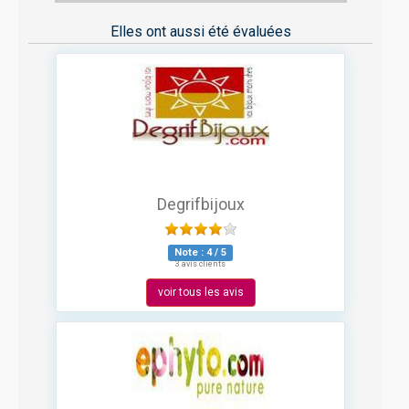
Elles ont aussi été évaluées
Degrifbijoux
Note :
4
/
5
3 avis clients
voir tous les avis