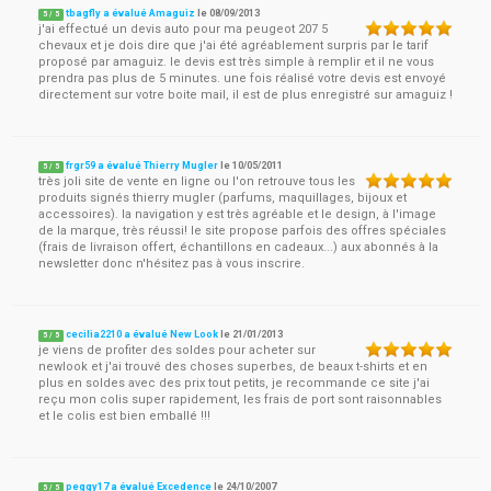
tbagfly a évalué Amaguiz
le
08/09/2013
5
/
5
j'ai effectué un devis auto pour ma peugeot 207 5
chevaux et je dois dire que j'ai été agréablement surpris par le tarif
proposé par amaguiz. le devis est très simple à remplir et il ne vous
prendra pas plus de 5 minutes. une fois réalisé votre devis est envoyé
directement sur votre boite mail, il est de plus enregistré sur amaguiz !
frgr59 a évalué Thierry Mugler
le
10/05/2011
5
/
5
très joli site de vente en ligne ou l'on retrouve tous les
produits signés thierry mugler (parfums, maquillages, bijoux et
accessoires). la navigation y est très agréable et le design, à l'image
de la marque, très réussi! le site propose parfois des offres spéciales
(frais de livraison offert, échantillons en cadeaux...) aux abonnés à la
newsletter donc n'hésitez pas à vous inscrire.
cecilia2210 a évalué New Look
le
21/01/2013
5
/
5
je viens de profiter des soldes pour acheter sur
newlook et j'ai trouvé des choses superbes, de beaux t-shirts et en
plus en soldes avec des prix tout petits, je recommande ce site j'ai
reçu mon colis super rapidement, les frais de port sont raisonnables
et le colis est bien emballé !!!
peggy17 a évalué Excedence
le
24/10/2007
5
/
5