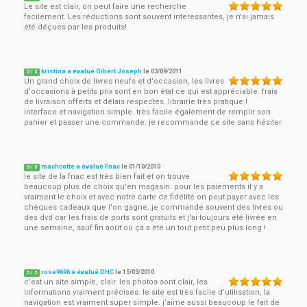
Le site est clair, on peut faire une recherche
facilement. Les réductions sont souvent interessantes, je n'ai jamais
été déçues par les produits!
kristina a évalué Gibert Joseph
le
03/09/2011
5
/
5
Un grand choix de livres neufs et d'occasion, les livres
d'occasions à petits prix sont en bon état ce qui est appréciable. frais
de livraison offerts et délais respectés. librairie très pratique !
interface et navigation simple. très facile également de remplir son
panier et passer une commande. je recommande ce site sans hésiter.
machcotte a évalué Fnac
le
01/10/2010
5
/
5
le site de la fnac est très bien fait et on trouve
beaucoup plus de choix qu'en magasin. pour les paiements il y a
vraiment le choix et avec notre carte de fidélité on peut payer avec les
chèques cadeaux que l'on gagne. je commande souvent des livres ou
des dvd car les frais de ports sont gratuits et j'ai toujours été livrée en
une semaine, sauf fin août où ça a été un tout petit peu plus long !
rose9696 a évalué DHC
le
15/03/2010
5
/
5
c’est un site simple, clair. les photos sont clair, les
informations vraiment précises. le site est très facile d’utilisation, la
navigation est vraiment super simple. j’aime aussi beaucoup le fait de