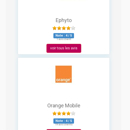
Ephyto
Note :
4
/
5
1 avis client
voir tous les avis
Orange Mobile
Note :
4
/
5
19 avis clients