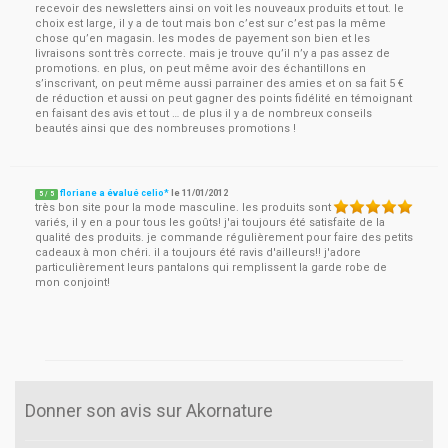
recevoir des newsletters ainsi on voit les nouveaux produits et tout. le
choix est large, il y a de tout mais bon c’est sur c’est pas la même
chose qu’en magasin. les modes de payement son bien et les
livraisons sont très correcte. mais je trouve qu’il n’y a pas assez de
promotions. en plus, on peut même avoir des échantillons en
s’inscrivant, on peut même aussi parrainer des amies et on sa fait 5 €
de réduction et aussi on peut gagner des points fidélité en témoignant
en faisant des avis et tout … de plus il y a de nombreux conseils
beautés ainsi que des nombreuses promotions !
floriane a évalué celio*
le
11/01/2012
5
/
5
très bon site pour la mode masculine. les produits sont
variés, il y en a pour tous les goûts! j'ai toujours été satisfaite de la
qualité des produits. je commande régulièrement pour faire des petits
cadeaux à mon chéri. il a toujours été ravis d'ailleurs!! j'adore
particulièrement leurs pantalons qui remplissent la garde robe de
mon conjoint!
Donner son avis sur Akornature