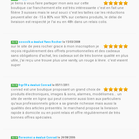
je tiens à vous faire partager mon avis sur cette
boutique car franchement elle est très intéressante c'est en fait une
filière 3 suisses mais le seul souci c'est les tailles car les réductions
peuvent aller de -15 à 80% voir 90% sur certains produits, le délai de
livraison est respecté je l'ai eu en 48h dans un relais colis.
sososlk a évalué Yves Rocher
le
15/03/2008
5
/
5
sur le site de yves rocher grace à mon inscrisption je
reçois régulièrement des offrets promotionnelles et des cadeaux
sans obligations d'achat, les cadeaux sot de très bonne qualité en plus
utile, j'ai reçu une trouve plus une vanity, un rouge à lèvre. c'est vraient
super
frgr59 a évalué Conrad
le
05/11/2011
5
/
5
conrad est une boutique proposant un grand choix de
produits électroniques, images & sons, alarmes, modélismes... un
site de vente en ligne qui peut convenir aussi bien aux particuliers
qu'aux professionnels grâce a sa grande richesse mais aussi la
qualités des articles présentés. le marchand propose la livraison
rapide à domicile ou en point relais et offre régulièrement de très
bonnes offres spéciales.
florecmoi a évalué Conrad
le
24/08/2006
5
/
5