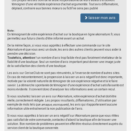
Les propos laissés sont de la seule responsabilité de leurs auteurs et doivent
témoigner d'une véritable expérience d'achat argumentée. Tout avis diffamatoire,
déplacé, contraire aux bonnes moeurs ou fictif ne sera pas publié
laisser mon avis
Note :
En témoignant de votre expérience d'achat sur la boutique en ligne akornature.fr, vous
permettez aux futurs clients d'être informé avant un achat.
De la même façon, si vous vous apprêtez à effectuer une commande sur le site
Akornature et que vous avez un doute, les avis des autres clients peuvent vous aider à
prendre une décision.
Toutefois, attention !
un nombre d'avis trop faible n'est pas forcément révélateur de la
fiabilité d'une boutique. Seul un nombre d'avis important peut donner une image juste
de la satisfaction des clients d'une boutique.
Les avis sur CeriseClub ne sont pas rémunérés, à l'inverse de nombre d'autres sites.
En cas de mécontentement, la propension à laisser un avis négatif est donc importante,
motivée par la volonté naturelle de témoigner de son expérience négative et à le faire
savoir. La démarche spontanée de témoigner d'une expérience d'achat satisfaisante est
moins évidente. Il convient donc d'analyser les informations avec un certain recul.
Si vous souhaitez laisser un avis sur Akornature, votre expérience d'achat doit être
réelle, correctement rédigée. Les propos insultants, diffamatoires, (l'utilisation par
exemple de mots tels que
arnaque
,
escroquerie
), les avis qui n'apporteraient aucune
information utile entraîneront la non publication de l'avis.
Si vous vous apprêtez à laisser un avis négatif sur Akornature parce que vous n'êtes
pas satisfait de votre commande, contactez d'abord la boutique afin de trouver une
solution. Bon nombre de problèmes peuvent en effet être résolus directement auprès du
service client de la boutique concernée.