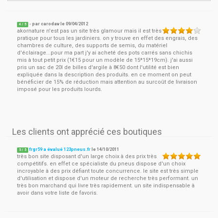
- par
carodav
le
09/04/2012
4
/ 5
akornature n'est pas un site très glamour mais il est très
pratique pour tous les jardiniers. on y trouve en effet des engrais, des
chambres de culture, des supports de semis, du matériel
d'éclairage...pour ma part j'y ai acheté des pots carrés sans chichis
mis à tout petit prix (1€15 pour un modèle de 15*15*19cm). j'ai aussi
pris un sac de 20l de billes d'argile à 8€50 dont l'utilité est bien
expliquée dans la description des produits. en ce moment on peut
bénéficier de 15% de réduction mais attention au surcoût de livraison
imposé pour les produits lourds.
Les clients ont apprécié ces boutiques
frgr59 a évalué 123pneus.fr
le
14/10/2011
5
/
5
très bon site disposant d'un large choix à des prix très
compétitifs. en effet ce spécialiste du pneus dispose d'un choix
incroyable à des prix défiant toute concurrence. le site est très simple
d'utilisation et dispose d'un moteur de recherche très performant. un
très bon marchand qui livre très rapidement. un site indispensable à
avoir dans votre liste de favoris.