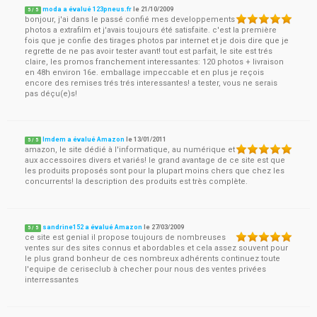
moda a évalué 123pneus.fr
le
21/10/2009
5
/
5
bonjour, j'ai dans le passé confié mes developpements
photos a extrafilm et j'avais toujours été satisfaite. c'est la première
fois que je confie des tirages photos par internet et je dois dire que je
regrette de ne pas avoir tester avant! tout est parfait, le site est trés
claire, les promos franchement interessantes: 120 photos + livraison
en 48h environ 16e. emballage impeccable et en plus je reçois
encore des remises trés trés interessantes! a tester, vous ne serais
pas déçu(e)s!
lmdem a évalué Amazon
le
13/01/2011
5
/
5
amazon, le site dédié à l'informatique, au numérique et
aux accessoires divers et variés! le grand avantage de ce site est que
les produits proposés sont pour la plupart moins chers que chez les
concurrents! la description des produits est très complète.
sandrine152 a évalué Amazon
le
27/03/2009
5
/
5
ce site est genial il propose toujours de nombreuses
ventes sur des sites connus et abordables et cela assez souvent pour
le plus grand bonheur de ces nombreux adhérents continuez toute
l'equipe de ceriseclub à checher pour nous des ventes privées
interressantes