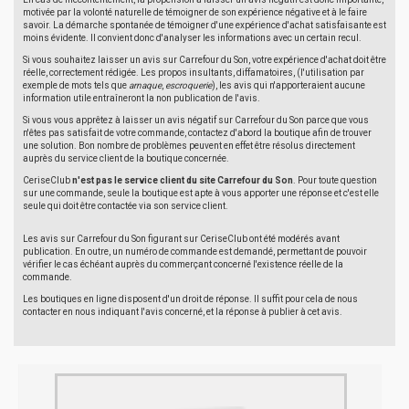
motivée par la volonté naturelle de témoigner de son expérience négative et à le faire
savoir. La démarche spontanée de témoigner d'une expérience d'achat satisfaisante est
moins évidente. Il convient donc d'analyser les informations avec un certain recul.
Si vous souhaitez laisser un avis sur Carrefour du Son, votre expérience d'achat doit être
réelle, correctement rédigée. Les propos insultants, diffamatoires, (l'utilisation par
exemple de mots tels que
arnaque
,
escroquerie
), les avis qui n'apporteraient aucune
information utile entraîneront la non publication de l'avis.
Si vous vous apprêtez à laisser un avis négatif sur Carrefour du Son parce que vous
n'êtes pas satisfait de votre commande, contactez d'abord la boutique afin de trouver
une solution. Bon nombre de problèmes peuvent en effet être résolus directement
auprès du service client de la boutique concernée.
CeriseClub
n'est pas le service client du site Carrefour du Son
. Pour toute question
sur une commande, seule la boutique est apte à vous apporter une réponse et c'est elle
seule qui doit être contactée via son service client.
Les avis sur Carrefour du Son figurant sur CeriseClub ont été modérés avant
publication. En outre, un numéro de commande est demandé, permettant de pouvoir
vérifier le cas échéant auprès du commerçant concerné l'existence réelle de la
commande.
Les boutiques en ligne disposent d'un droit de réponse. Il suffit pour cela de nous
contacter en nous indiquant l'avis concerné, et la réponse à publier à cet avis.