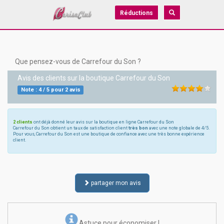
Réductions
Que pensez-vous de Carrefour du Son ?
Avis des clients sur la boutique
Carrefour du Son
Note :
4
/
5
pour
2
avis
2 clients
ont déjà donné leur avis sur la boutique en ligne Carrefour du Son
Carrefour du Son obtient un taux de satisfaction client
très bon
avec une note globale de 4/5.
Pour vous, Carrefour du Son est une boutique de confiance avec une très bonne expérience
client.
partager mon avis
Astuce pour économiser !