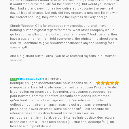
it would then arrive too late for the christening. But would you believe
that I had a brand new money box delivered by courier the very next
day, all free of charge. Not only did they engrave a new one for me with
the correct spelling, they even paid the express delivery charge.
Simply Wooden Gifts far exceeded my expectations, and I have
nothing but the highest regard for them. What other company would
go to such lengths to help out a customer in need? And trust me, they
have a customer for life. I told everyone at the christening about them,
and I will continue to give recommendations to anyone looking for a
special gift.
And a big shout out to Lorna - you have restored my faith in customer
service!
frgr59 a évalué Zara
le
11/10/2013
5
/
5
boutique en ligne incontournable pour les fans de la
marque zara. En effet le site nous permet de retrouver l'intégralité de
la collection en cours de prêt-à-porter, chaussures et accessoires
pour homme, femme et enfant. les tarifs sont certes les mêmes
qu'en boutique mais l'avantage est que l'on retrouve toute la
collection contrairement aux magasins qui n'ont pas forcement la
place de tout avoir en stock. autre point positif, il est possible de
retourner les articles directement en magasin avec un
remboursement immédiat, ce qui évite les frais postaux des retours.
le site est quant à lui très bien conçu (illustrations, descriptifs...), un
très site à tout point de vue.