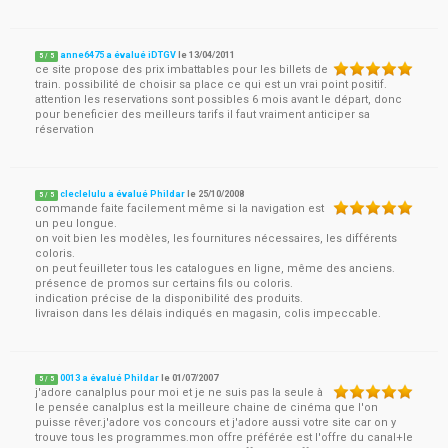
anne6475 a évalué iDTGV
le
13/04/2011
5
/
5
ce site propose des prix imbattables pour les billets de
train. possibilité de choisir sa place ce qui est un vrai point positif.
attention les reservations sont possibles 6 mois avant le départ, donc
pour beneficier des meilleurs tarifs il faut vraiment anticiper sa
réservation
cleclelulu a évalué Phildar
le
25/10/2008
5
/
5
commande faite facilement même si la navigation est
un peu longue.
on voit bien les modèles, les fournitures nécessaires, les différents
coloris.
on peut feuilleter tous les catalogues en ligne, même des anciens.
présence de promos sur certains fils ou coloris.
indication précise de la disponibilité des produits.
livraison dans les délais indiqués en magasin, colis impeccable.
0013 a évalué Phildar
le
01/07/2007
5
/
5
j'adore canalplus pour moi et je ne suis pas la seule à
le pensée canalplus est la meilleure chaine de cinéma que l'on
puisse rêver.j'adore vos concours et j'adore aussi votre site car on y
trouve tous les programmes.mon offre préférée est l'offre du canal+le