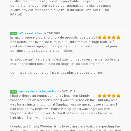
qualité des produits reçus est irréprochable. Les produits sont
complètement conformes à ce qui apparait sur le site. Le rapport
qualité prix est impeccable et le must du must : livraison ULTRA
RAPIDE!
lie21 a évalué Fnac
le
28/11/2011
5
/
5
la fnac propose un grand choix de produits, que ce soit
des jouets, des livres, de la musique , informatique, high-tech, hi-fi,
petit électroménager, etc... on peut vraiment y trouver de tout et pour
certains articles à des prix raisonnables.
en plus ce qu'il y a de bien c'est que l'on peux commander sur le site
et aller chercher ses articles en magasin. ca peut-être pratique.
dommage par contre qu'il n'y ai pas plus de codes promos...
tommy webster a évalué Fnac
le
09/02/2011
5
/
5
I had ordered an engraved money box from Simply
Wooden Gifts on a Monday, and it was delivered on the Thursday as it
was for a christening gift that Sunday. I was so upset however to find I
had spelled my nephew's name wrong, and it was engraved with
Stephen instead of Steven. No fault of theirs, as this was the name I
had given them with the order.
I contacted Simply Wooden Gifts to explain the situation, expecting the
worse. I assumed I would have to re-order - the gift was £24.95 - and that