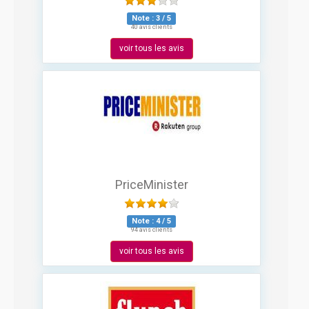
Note :
3
/
5
40 avis clients
voir tous les avis
PriceMinister
Note :
4
/
5
94 avis clients
voir tous les avis