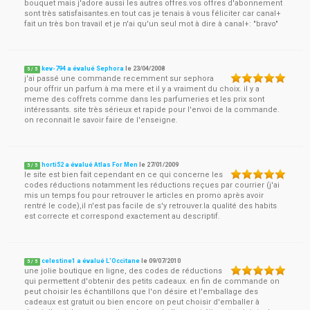
bouquet mais j'adore aussi les autres offres.vos offres d'abonnement
sont très satisfaisantes.en tout cas je tenais à vous féliciter car canal+
fait un très bon travail et je n'ai qu'un seul mot à dire à canal+: "bravo"
kev-794 a évalué Sephora
le
23/04/2008
5
/
5
j'ai passé une commande recemment sur sephora
pour offrir un parfum à ma mere et il y a vraiment du choix. il y a
meme des coffrets comme dans les parfumeries et les prix sont
intéressants. site très sérieux et rapide pour l'envoi de la commande.
on reconnait le savoir faire de l'enseigne.
horti52 a évalué Atlas For Men
le
27/01/2009
5
/
5
le site est bien fait cependant en ce qui concerne les
codes réductions notamment les réductions reçues par courrier (j'ai
mis un temps fou pour retrouver le articles en promo après avoir
rentré le code),il n'est pas facile de s'y retrouver.la qualité des habits
est correcte et correspond exactement au descriptif.
celestine1 a évalué L'Occitane
le
09/07/2010
5
/
5
une jolie boutique en ligne, des codes de réductions
qui permettent d'obtenir des petits cadeaux. en fin de commande on
peut choisir les échantillons que l'on désire et l'emballage des
cadeaux est gratuit ou bien encore on peut choisir d'emballer à