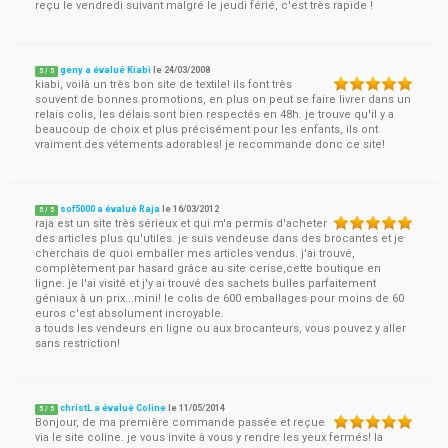
reçu le vendredi suivant malgré le jeudi férié, c'est très rapide !
geny a évalué Kiabi
le
24/03/2008
5
/
5
kiabi, voilà un très bon site de textile! ils font très
souvent de bonnes promotions, en plus on peut se faire livrer dans un
relais colis, les délais sont bien respectés en 48h. je trouve qu'il y a
beaucoup de choix et plus précisément pour les enfants, ils ont
vraiment des vétements adorables! je recommande donc ce site!
sof5000 a évalué Raja
le
16/03/2012
5
/
5
raja est un site très sérieux et qui m'a permis d'acheter
des articles plus qu'utiles. je suis vendeuse dans des brocantes et je
cherchais de quoi emballer mes articles vendus. j'ai trouvé,
complètement par hasard grâce au site cerise,cette boutique en
ligne. je l'ai visité et j'y ai trouvé des sachets bulles parfaitement
géniaux à un prix...mini! le colis de 600 emballages pour moins de 60
euros c'est absolument incroyable.
a touds les vendeurs en ligne ou aux brocanteurs, vous pouvez y aller
sans restriction!
christL a évalué Coline
le
11/05/2014
5
/
5
Bonjour, de ma première commande passée et reçue
via le site coline. je vous invite à vous y rendre les yeux fermés! la