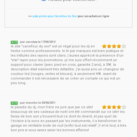
>>
code promo pour Carrefour du Son
pour vos achats en ligne
- par
carodav
le
17/06/2013
4
/ 5
le site "carrefour du son" est un régal pour les dj en
herbe comme professionnels. le tri par marques est bien pratique et
les intitulés des rayons sont clairs. j'aurais apprécié la présence d'un
"vrai" rayon pour les promotions. je me suis offert récemment un
support pour clavier (avec pied en croix, garantie 2 ans), à 39€. la
description était vraiment très détaillée. j'ai aussi pris un changeur de
couleur led (rouges, vertes et bleues), à seulement 49€. avant de
commander il est nécessaire de se créer un compte ce qui est un
peu long.
- par
meonho
le
03/06/2011
4
/ 5
le paradis du dj, mon frère ne jure que par ce site!
beaucoup de ses cadeaux de noël ont été commandé sur ce site! les
fanas de bon son y trouvent tout ce dont ils rêvent, et pas que! de
l'éclaire à la sono en passant par les instruments, il a transformer le
garage en véritable boite de nuit (enfin tout est relatif :)! et le tout, à très
bon prix si vous savez saisir les bonnes affaires!