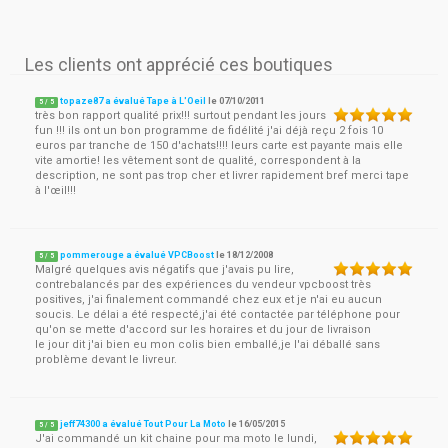
Les clients ont apprécié ces boutiques
topaze87 a évalué Tape à L'Oeil
le
07/10/2011
5
/
5
très bon rapport qualité prix!!! surtout pendant les jours
fun !!! ils ont un bon programme de fidélité j'ai déjà reçu 2 fois 10
euros par tranche de 150 d'achats!!!! leurs carte est payante mais elle
vite amortie! les vêtement sont de qualité, correspondent à la
description, ne sont pas trop cher et livrer rapidement bref merci tape
à l'œil!!!
pommerouge a évalué VPCBoost
le
18/12/2008
5
/
5
Malgré quelques avis négatifs que j'avais pu lire,
contrebalancés par des expériences du vendeur vpcboost très
positives, j'ai finalement commandé chez eux et je n'ai eu aucun
soucis. Le délai a été respecté,j'ai été contactée par téléphone pour
qu'on se mette d'accord sur les horaires et du jour de livraison
le jour dit j'ai bien eu mon colis bien emballé,je l'ai déballé sans
problème devant le livreur.
jeff74300 a évalué Tout Pour La Moto
le
16/05/2015
5
/
5
J'ai commandé un kit chaine pour ma moto le lundi,