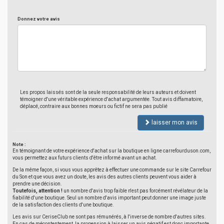
Donnez votre avis
Les propos laissés sont de la seule responsabilité de leurs auteurs et doivent
témoigner d'une véritable expérience d'achat argumentée. Tout avis diffamatoire,
déplacé, contraire aux bonnes moeurs ou fictif ne sera pas publié
laisser mon avis
Note :
En témoignant de votre expérience d'achat sur la boutique en ligne carrefourduson.com,
vous permettez aux futurs clients d'être informé avant un achat.
De la même façon, si vous vous apprêtez à effectuer une commande sur le site Carrefour
du Son et que vous avez un doute, les avis des autres clients peuvent vous aider à
prendre une décision.
Toutefois, attention !
un nombre d'avis trop faible n'est pas forcément révélateur de la
fiabilité d'une boutique. Seul un nombre d'avis important peut donner une image juste
de la satisfaction des clients d'une boutique.
Les avis sur CeriseClub ne sont pas rémunérés, à l'inverse de nombre d'autres sites.
En cas de mécontentement, la propension à laisser un avis négatif est donc importante,