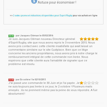
Astuce pour économiser !
>>
2 codes promo et réductions disponibles pour Esprit Rugby
pour vos achats en ligne
- par
Jacques Cléman
le
05/02/2016
5
/ 5
Je suis Jacques Cléman nouveau Directeur général
d'Esprit Rugby, site que nous avons repris le 3 novembre 2015. Nous
avons pris contact avec cette cliente insatisfaite qui avait laissé un
commentaire similaire sur le site Custplace. Bien que ce litige
concerne les anciens propriétaires, nous avons pris à notre charge le
remboursement intégral de cette commande non livrée. Nous
espérons que cette cliente aura l'amablité de signaler que ce
problème est résolu.
- par
En colère !
le
02/10/2015
1
/ 5
J'ai passé une commande le 30 Juin et je l'ai payée. Je
ne suis toujours pas livrée à ce jour, le 2 octobre ! Plusieurs mails
envoyés : ils ne prennent même pas la peine de vous répondre. A fuir
absolument !