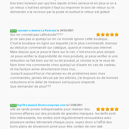
tres bien livraison par ups tres rapide et tres serieux et en plus si on a
un retour c'est tres simple il faut ou imprimer le bon de retour ou le
demander a la recevoir par la poste et surtout le retour est gratuit
camavic a évalué La Redoute
le
24/02/2007
5
/
5
Qui ne connait pas LaRedoute????
je ne sais pas si quelqu'un en ce monde ignore cette boutique...
C'est la boutique en ligne sur laquelle j'ai le plus commandé, biensur
au debut je commandé sur catalgue, quand je n'avais pas internet.
Mais depuis que je peux le faire sur le net, c'est encore plus simple.
Je peux verifier la disponibilité de mes produits, je peux verifier si une
réduction se fait bien sur tel ou tel produit, je choisis si je le veux de
faire livrer ma commande chez quelqu'un d'autre en cas de cadeau
et ma facture arrive directement chez moi....
Jusqu'à aujourd'hui je n'ai jamais eu de problemes avec mes
commandes, jamais décue par les articles, j'ai toujours eu de bonnes
reductions et le délai de livraison est toujours respecté.
Que demander de plus???
frgr59 a évalué Showroomprivé.com
le
12/06/2011
5
/
5
site de vente privée indispensable pour réaliser des
bonnes affaires sur des produits de grandes marques. les tarifs sont
très intéressants, les ventes sont régulièrement renouvelées avec
plusieurs ventes démarrant chaque jours. soyez donc a l'affût des
bons plans de showroom privé pour être certain de rien raté.