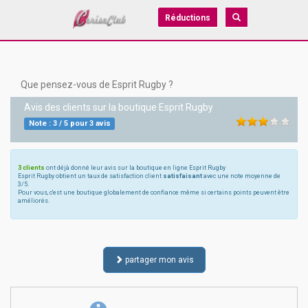
Réductions
Que pensez-vous de Esprit Rugby ?
Avis des clients sur la boutique
Esprit Rugby
Note :
3
/
5
pour
3
avis
3 clients
ont déjà donné leur avis sur la boutique en ligne Esprit Rugby
Esprit Rugby obtient un taux de satisfaction client
satisfaisant
avec une note moyenne de
3/5.
Pour vous, c'est une boutique globalement de confiance même si certains points peuvent être
améliorés.
partager mon avis