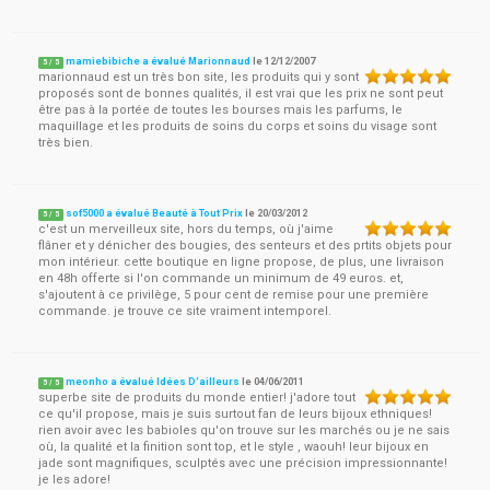
mamiebibiche a évalué Marionnaud
le
12/12/2007
5
/
5
marionnaud est un très bon site, les produits qui y sont
proposés sont de bonnes qualités, il est vrai que les prix ne sont peut
être pas à la portée de toutes les bourses mais les parfums, le
maquillage et les produits de soins du corps et soins du visage sont
très bien.
sof5000 a évalué Beauté à Tout Prix
le
20/03/2012
5
/
5
c'est un merveilleux site, hors du temps, où j'aime
flâner et y dénicher des bougies, des senteurs et des prtits objets pour
mon intérieur. cette boutique en ligne propose, de plus, une livraison
en 48h offerte si l'on commande un minimum de 49 euros. et,
s'ajoutent à ce privilège, 5 pour cent de remise pour une première
commande. je trouve ce site vraiment intemporel.
meonho a évalué Idées D'ailleurs
le
04/06/2011
5
/
5
superbe site de produits du monde entier! j'adore tout
ce qu'il propose, mais je suis surtout fan de leurs bijoux ethniques!
rien avoir avec les babioles qu'on trouve sur les marchés ou je ne sais
où, la qualité et la finition sont top, et le style , waouh! leur bijoux en
jade sont magnifiques, sculptés avec une précision impressionnante!
je les adore!