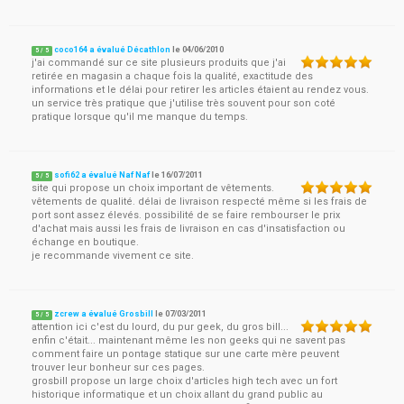
coco164 a évalué Décathlon
le
04/06/2010
5
/
5
j'ai commandé sur ce site plusieurs produits que j'ai
retirée en magasin a chaque fois la qualité, exactitude des
informations et le délai pour retirer les articles étaient au rendez vous.
un service très pratique que j'utilise très souvent pour son coté
pratique lorsque qu'il me manque du temps.
sofi62 a évalué Naf Naf
le
16/07/2011
5
/
5
site qui propose un choix important de vêtements.
vêtements de qualité. délai de livraison respecté même si les frais de
port sont assez élevés. possibilité de se faire rembourser le prix
d'achat mais aussi les frais de livraison en cas d'insatisfaction ou
échange en boutique.
je recommande vivement ce site.
zcrew a évalué Grosbill
le
07/03/2011
5
/
5
attention ici c'est du lourd, du pur geek, du gros bill...
enfin c'était... maintenant même les non geeks qui ne savent pas
comment faire un pontage statique sur une carte mère peuvent
trouver leur bonheur sur ces pages.
grosbill propose un large choix d'articles high tech avec un fort
historique informatique et un choix allant du grand public au