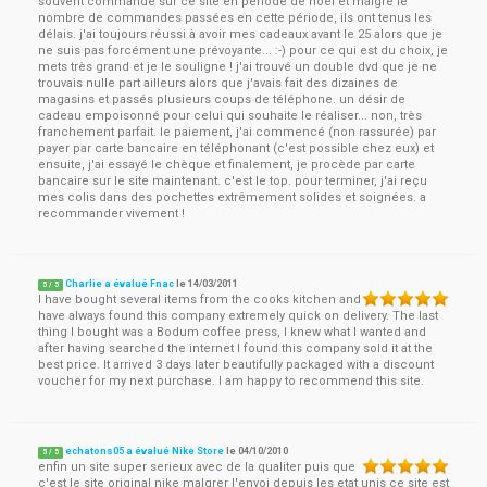
souvent commandé sur ce site en période de noël et malgré le
nombre de commandes passées en cette période, ils ont tenus les
délais. j'ai toujours réussi à avoir mes cadeaux avant le 25 alors que je
ne suis pas forcément une prévoyante... :-) pour ce qui est du choix, je
mets très grand et je le souligne ! j'ai trouvé un double dvd que je ne
trouvais nulle part ailleurs alors que j'avais fait des dizaines de
magasins et passés plusieurs coups de téléphone. un désir de
cadeau empoisonné pour celui qui souhaite le réaliser... non, très
franchement parfait. le paiement, j'ai commencé (non rassurée) par
payer par carte bancaire en téléphonant (c'est possible chez eux) et
ensuite, j'ai essayé le chèque et finalement, je procède par carte
bancaire sur le site maintenant. c'est le top. pour terminer, j'ai reçu
mes colis dans des pochettes extrêmement solides et soignées. a
recommander vivement !
Charlie a évalué Fnac
le
14/03/2011
5
/
5
I have bought several items from the cooks kitchen and
have always found this company extremely quick on delivery. The last
thing I bought was a Bodum coffee press, I knew what I wanted and
after having searched the internet I found this company sold it at the
best price. It arrived 3 days later beautifully packaged with a discount
voucher for my next purchase. I am happy to recommend this site.
echatons05 a évalué Nike Store
le
04/10/2010
5
/
5
enfin un site super serieux avec de la qualiter puis que
c'est le site original nike malgrer l'envoi depuis les etat unis ce site est