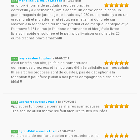
marieline10 a évalué Amazon
le
17/07/2010
5
/
5
un choix énorme de produits avec des prix très
corrects!il y a 3 semaines j'avais acheté un dôme en toile dans un
grand magasin de jardinage ,je l'avais payé 250 eueiq mais il y a eu un
orage lundi et mon dôme fut réduit en miette ,j'ai donc été sur
amazon à la recherche du même produit et de marque identique et je
l'ai trouvé à 131 euros je l'ai donc commandé et hier j'étais livrée.
livraison rapide et soignée et le petit plus livraison gratuite dès 20
euros d'achat. bravo amazon!!!
ievy a évalué Zooplus
le
04/04/2011
5
/
5
c'est un très bon site, j'ai fais de nombreuses
commandes chez eux et j'ai toujours été très satisfaite par mes achats
!!! les articles proposés sont de qualités, pas de déception à la
réception !! pour faire plaisir à nos petits compagnons c'est le site
idéal !!
Geeraert a évalué Vavabid
le
17/09/2017
5
/
5
App super fun pour de bonnes affaires avantageuses.
Très secure aussi même s'il faut bien lire toutes les infos
tigrou45140 a évalué Fnac
le
16/07/2007
5
/
5
voilà un site de confiance selon mon expérience. j'ai