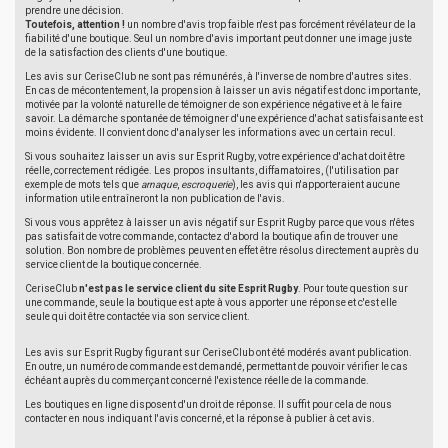
prendre une décision.
Toutefois, attention !
un nombre d'avis trop faible n'est pas forcément révélateur de la
fiabilité d'une boutique. Seul un nombre d'avis important peut donner une image juste
de la satisfaction des clients d'une boutique.
Les avis sur CeriseClub ne sont pas rémunérés, à l'inverse de nombre d'autres sites.
En cas de mécontentement, la propension à laisser un avis négatif est donc importante,
motivée par la volonté naturelle de témoigner de son expérience négative et à le faire
savoir. La démarche spontanée de témoigner d'une expérience d'achat satisfaisante est
moins évidente. Il convient donc d'analyser les informations avec un certain recul.
Si vous souhaitez laisser un avis sur Esprit Rugby, votre expérience d'achat doit être
réelle, correctement rédigée. Les propos insultants, diffamatoires, (l'utilisation par
exemple de mots tels que
arnaque
,
escroquerie
), les avis qui n'apporteraient aucune
information utile entraîneront la non publication de l'avis.
Si vous vous apprêtez à laisser un avis négatif sur Esprit Rugby parce que vous n'êtes
pas satisfait de votre commande, contactez d'abord la boutique afin de trouver une
solution. Bon nombre de problèmes peuvent en effet être résolus directement auprès du
service client de la boutique concernée.
CeriseClub
n'est pas le service client du site Esprit Rugby
. Pour toute question sur
une commande, seule la boutique est apte à vous apporter une réponse et c'est elle
seule qui doit être contactée via son service client.
Les avis sur Esprit Rugby figurant sur CeriseClub ont été modérés avant publication.
En outre, un numéro de commande est demandé, permettant de pouvoir vérifier le cas
échéant auprès du commerçant concerné l'existence réelle de la commande.
Les boutiques en ligne disposent d'un droit de réponse. Il suffit pour cela de nous
contacter en nous indiquant l'avis concerné, et la réponse à publier à cet avis.