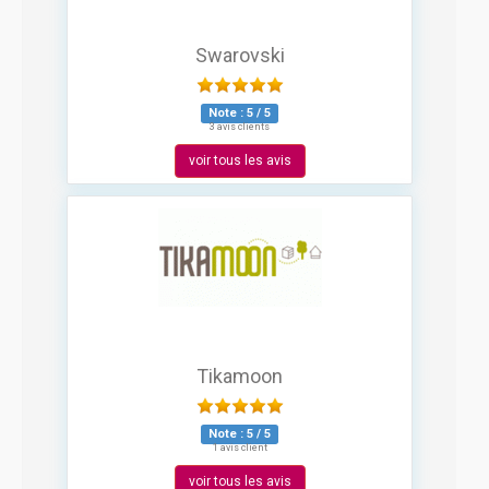
Swarovski
Note :
5
/
5
3 avis clients
voir tous les avis
Tikamoon
Note :
5
/
5
1 avis client
voir tous les avis