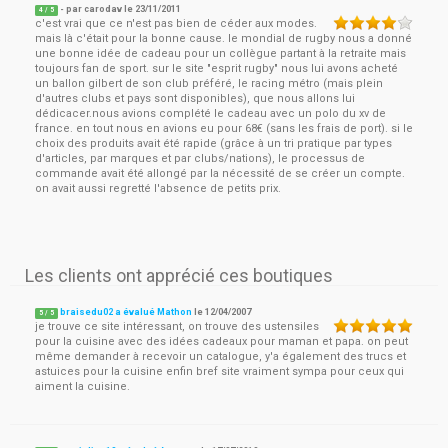
- par
carodav
le
23/11/2011
4
/ 5
c'est vrai que ce n'est pas bien de céder aux modes.
mais là c'était pour la bonne cause. le mondial de rugby nous a donné
une bonne idée de cadeau pour un collègue partant à la retraite mais
toujours fan de sport. sur le site "esprit rugby" nous lui avons acheté
un ballon gilbert de son club préféré, le racing métro (mais plein
d'autres clubs et pays sont disponibles), que nous allons lui
dédicacer.nous avions complété le cadeau avec un polo du xv de
france. en tout nous en avions eu pour 68€ (sans les frais de port). si le
choix des produits avait été rapide (grâce à un tri pratique par types
d'articles, par marques et par clubs/nations), le processus de
commande avait été allongé par la nécessité de se créer un compte.
on avait aussi regretté l'absence de petits prix.
Les clients ont apprécié ces boutiques
braisedu02 a évalué Mathon
le
12/04/2007
5
/
5
je trouve ce site intéressant, on trouve des ustensiles
pour la cuisine avec des idées cadeaux pour maman et papa. on peut
même demander à recevoir un catalogue, y'a également des trucs et
astuices pour la cuisine enfin bref site vraiment sympa pour ceux qui
aiment la cuisine.