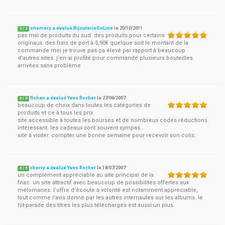
shemery a évalué BijouterieOnLine
le
20/10/2011
5
/
5
pas mal de produits du sud. des produits pour certains
originaux. des frais de port à 5,90€ quelque soit le montant de la
commande moi je trouve pas ça élevé par rapport à beaucoup
d'autres sites. j'en ai profité pour commandé plusieurs bouteilles.
arrivées sans problème
flohan a évalué Yves Rocher
le
27/06/2007
5
/
5
beaucoup de choix dans toutes les catégories de
produits et ce à tous les prix.
site accessible à toutes les bourses et de nombreux codes réductions
intéressant. les cadeaux sont souvent sympas...
site à visiter. compter une bonne semaine pour recevoir son colis.
cherry a évalué Yves Rocher
le
18/07/2007
5
/
5
un complément appréciable au site principal de la
fnac. un site attractif avec beaucoup de possibilités offertes aux
mélomanes. l'offre d'écoute à volonté est notamment appréciable,
tout comme l'avis donné par les autres internautes sur les albums. le
hit-parade des titres les plus téléchargés est aussi un plus.