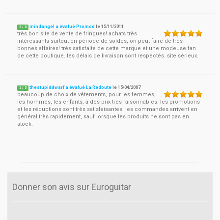
mindangel a évalué Promod
le
15/11/2011
5
/
5
très bon site de vente de fringues! achats très
intéressants surtout en période de soldes, on peut faire de très
bonnes affaires! très satisfaite de cette marque et une modeuse fan
de cette boutique. les délais de livraison sont respectés. site sérieux.
thestupiddwarf a évalué La Redoute
le
15/04/2007
5
/
5
beaucoup de choix de vêtements, pour les femmes,
les hommes, les enfants, à des prix très raisonnables. les promotions
et les réductions sont très satisfaisantes. les commandes arrivent en
général très rapidement, sauf lorsque les produits ne sont pas en
stock.
Donner son avis sur Euroguitar