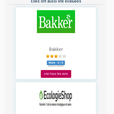
Elles ont aussi été évaluées
Bakker
Note :
3
/
5
30 avis clients
voir tous les avis