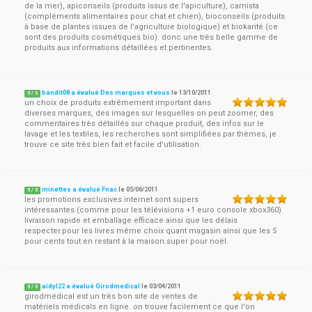
de la mer), apiconseils (produits issus de l'apiculture), carnista
(compléments alimentaires pour chat et chien), bioconseils (produits
à base de plantes issues de l'agriculture biologique) et biokarité (ce
sont des produits cosmétiques bio). donc une très belle gamme de
produits aux informations détaillées et pertinentes.
bandit08 a évalué Des marques et vous
le
13/10/2011
5
/
5
un choix de produits extrêmement important dans
diverses marques, des images sur lesquelles on peut zoomer, des
commentaires très détaillés sur chaque produit, des infos sur le
lavage et les textiles, les recherches sont simplifiées par thèmes, je
trouve ce site très bien fait et facile d'utilisation.
minettes a évalué Fnac
le
05/06/2011
5
/
5
les promotions exclusives internet sont supers
intéressantes (comme pour les télévisions +1 euro console xbox360)
livraison rapide et emballage efficace ainsi que les délais
respecter.pour les livres même choix quant magasin ainsi que les 5
pour cents tout en restant à la maison.super pour noël.
aidyl22 a évalué Girodmedical
le
03/04/2011
5
/
5
girodmédical est un très bon site de ventes de
matériels médicals en ligne. on trouve facilement ce que l'on