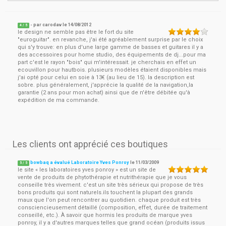
- par
carodav
le
14/08/2012
4
/ 5
le design ne semble pas être le fort du site
"euroguitar". en revanche, j'ai été agréablement surprise par le choix
qui s'y trouve: en plus d'une large gamme de basses et guitares il y a
des accessoires pour home studio, des équipements de dj...pour ma
part c'est le rayon "bois" qui m'intéressait. je cherchais en effet un
ecouvillon pour hautbois. plusieurs modèles étaient disponibles mais
j'ai opté pour celui en soie à 13€ (au lieu de 15). la description est
sobre. plus généralement, j'apprécie la qualité de la navigation,la
garantie (2 ans pour mon achat) ainsi que de n'être débitée qu'à
expédition de ma commande.
Les clients ont apprécié ces boutiques
bowbaq a évalué Laboratoire Yves Ponroy
le
11/03/2009
5
/
5
le site « les laboratoires yves ponroy » est un site de
vente de produits de phytothérapie et nutrithérapie que je vous
conseille très vivement. c'est un site très sérieux qui propose de très
bons produits qui sont naturels.ils touchent la plupart des grands
maux que l'on peut rencontrer au quotidien. chaque produit est très
consciencieusement détaillé (composition, effet, durée de traitement
conseillé, etc.). À savoir que hormis les produits de marque yves
ponroy, il y a d'autres marques telles que grand océan (produits issus