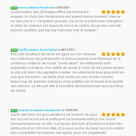
moon a évalué Pixiphot
le
13/02/2007
5
/
5
La promotion des 20 tirages offert est vraiment à
essayer, le choix des dimensions est quand meme présent, mais je
ne sais pas si c' est gratuit ça aussi, car je ne les aient pas changées,
le delai de livraison est réspecté,rien à en redire, les photos sont de
bonnes qualités, pas top top mais pas mal. A essayer !
frgr59 a évalué Sonia Rykiel
le
04/12/2011
5
/
5
très jolie boutique de vente en ligne ou l'on retrouve
les collections de prêt-à-porter et d'accessoires pour femmes de la
célèbres créatrice de mode "sonia rykiel". les vêtements sont
présentés à la façon d'un défilé de mode à l'aide de très jolies photos.
le site est donc très agréable à visiter, les vêtements tous plus jolis les
uns que les autres. les tarifs sont certes un peu élevés comme
beaucoup de grandes marques mais justifier par le travail et la qualité
des articles. un très joli site à connaitre absolument par tous les férus
de mode.
meonho a évalué Livrenpoche
le
19/05/2011
5
/
5
super site pour les gros amateurs de lecture! de quoi
lire encore et encore à petits prix! personnellement je me fourni
exclusivement sur ce site. il propose des livre d’occasions à très très
petits prix et en très bon état, et si vous voulez du neuf, les prix restent
très compétitifs! la livraison est rapide, pour les impatients!