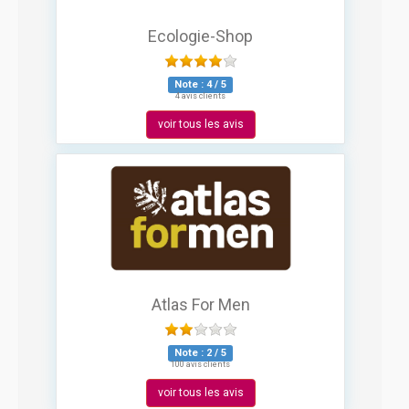
Ecologie-Shop
Note :
4
/
5
4 avis clients
voir tous les avis
Atlas For Men
Note :
2
/
5
100 avis clients
voir tous les avis