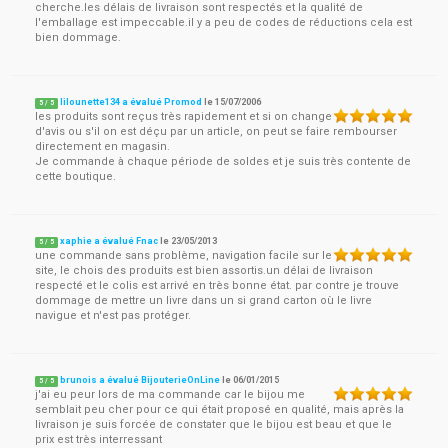
cherche.les délais de livraison sont respectés et la qualité de
l'emballage est impeccable.il y a peu de codes de réductions cela est
bien dommage.
lilounette134 a évalué Promod
le
15/07/2006
5
/
5
les produits sont reçus très rapidement et si on change
d'avis ou s'il on est déçu par un article, on peut se faire rembourser
directement en magasin.
Je commande à chaque période de soldes et je suis très contente de
cette boutique.
xaphie a évalué Fnac
le
23/05/2013
5
/
5
une commande sans problème, navigation facile sur le
site, le chois des produits est bien assortis.un délai de livraison
respecté et le colis est arrivé en très bonne état. par contre je trouve
dommage de mettre un livre dans un si grand carton où le livre
navigue et n'est pas protéger.
brunois a évalué BijouterieOnLine
le
06/01/2015
5
/
5
j'ai eu peur lors de ma commande car le bijou me
semblait peu cher pour ce qui était proposé en qualité, mais après la
livraison je suis forcée de constater que le bijou est beau et que le
prix est très interressant