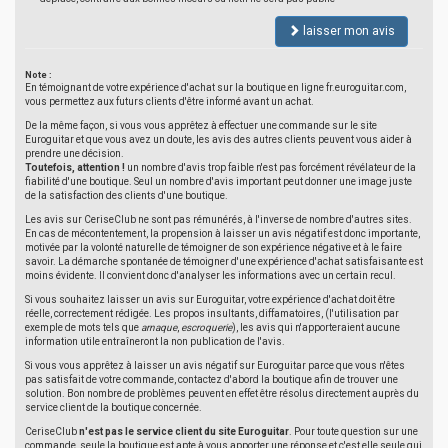
laisser mon avis
Note :
En témoignant de votre expérience d'achat sur la boutique en ligne fr.euroguitar.com,
vous permettez aux futurs clients d'être informé avant un achat.
De la même façon, si vous vous apprêtez à effectuer une commande sur le site
Euroguitar et que vous avez un doute, les avis des autres clients peuvent vous aider à
prendre une décision.
Toutefois, attention !
un nombre d'avis trop faible n'est pas forcément révélateur de la
fiabilité d'une boutique. Seul un nombre d'avis important peut donner une image juste
de la satisfaction des clients d'une boutique.
Les avis sur CeriseClub ne sont pas rémunérés, à l'inverse de nombre d'autres sites.
En cas de mécontentement, la propension à laisser un avis négatif est donc importante,
motivée par la volonté naturelle de témoigner de son expérience négative et à le faire
savoir. La démarche spontanée de témoigner d'une expérience d'achat satisfaisante est
moins évidente. Il convient donc d'analyser les informations avec un certain recul.
Si vous souhaitez laisser un avis sur Euroguitar, votre expérience d'achat doit être
réelle, correctement rédigée. Les propos insultants, diffamatoires, (l'utilisation par
exemple de mots tels que
arnaque
,
escroquerie
), les avis qui n'apporteraient aucune
information utile entraîneront la non publication de l'avis.
Si vous vous apprêtez à laisser un avis négatif sur Euroguitar parce que vous n'êtes
pas satisfait de votre commande, contactez d'abord la boutique afin de trouver une
solution. Bon nombre de problèmes peuvent en effet être résolus directement auprès du
service client de la boutique concernée.
CeriseClub
n'est pas le service client du site Euroguitar
. Pour toute question sur une
commande, seule la boutique est apte à vous apporter une réponse et c'est elle seule qui