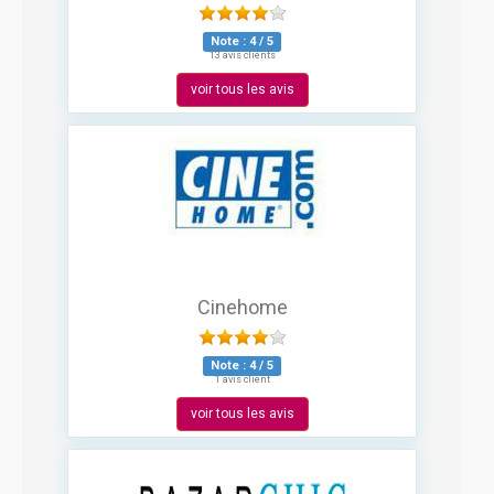
Note :
4
/
5
13 avis clients
voir tous les avis
Cinehome
Note :
4
/
5
1 avis client
voir tous les avis