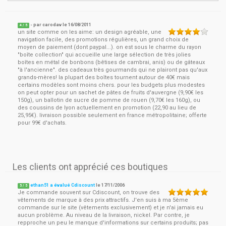
- par
carodav
le
16/08/2011
4
/ 5
un site comme on les aime: un design agréable, une
navigation facile, des promotions régulières, un grand choix de
moyen de paiement (dont paypal...). on est sous le charme du rayon
"boîte collection" qui accueille une large sélection de très jolies
boîtes en métal de bonbons (bêtises de cambrai, anis) ou de gâteaux
"à l'ancienne". des cadeaux très gourmands qui ne plairont pas qu'aux
grands-mères! la plupart des boîtes tournent autour de 40€ mais
certains modèles sont moins chers. pour les budgets plus modestes
on peut opter pour un sachet de pâtes de fruits d'auvergne (9,90€ les
150g), un ballotin de sucre de pomme de rouen (9,70€ les 160g), ou
des coussins de lyon actuellement en promotion (22,90 au lieu de
25,95€). livraison possible seulement en france métropolitaine; offerte
pour 99€ d'achats.
Les clients ont apprécié ces boutiques
ethan51 a évalué Cdiscount
le
17/11/2006
5
/
5
Je commande souvent sur Cdiscount, on trouve des
vêtements de marque à des prix attractifs. J'en suis à ma 5ème
commande sur le site (vêtements exclusivement) et je n'ai jamais eu
aucun problème. Au niveau de la livraison, nickel. Par contre, je
repproche un peu le manque d'informations sur certains produits; pas