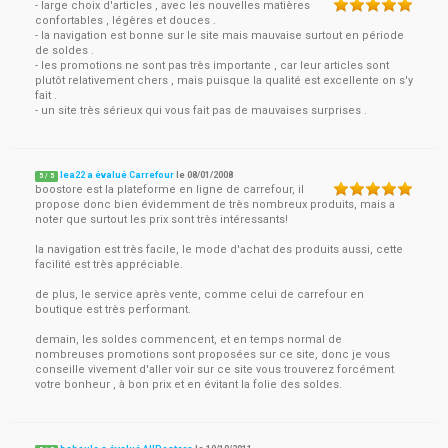
- large choix d'articles , avec les nouvelles matières
confortables , légères et douces .
- la navigation est bonne sur le site mais mauvaise surtout en période
de soldes .
- les promotions ne sont pas très importante , car leur articles sont
plutôt relativement chers , mais puisque la qualité est excellente on s'y
fait .
- un site très sérieux qui vous fait pas de mauvaises surprises .
lea22 a évalué Carrefour
le
08/01/2008
5
/
5
boostore est la plateforme en ligne de carrefour, il
propose donc bien évidemment de très nombreux produits, mais a
noter que surtout les prix sont très intéressants!
la navigation est très facile, le mode d'achat des produits aussi, cette
facilité est très appréciable.
de plus, le service après vente, comme celui de carrefour en
boutique est très performant.
demain, les soldes commencent, et en temps normal de
nombreuses promotions sont proposées sur ce site, donc je vous
conseille vivement d'aller voir sur ce site vous trouverez forcément
votre bonheur , à bon prix et en évitant la folie des soldes.