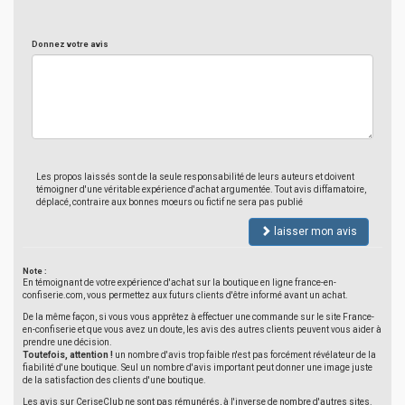
Donnez votre avis
Les propos laissés sont de la seule responsabilité de leurs auteurs et doivent
témoigner d'une véritable expérience d'achat argumentée. Tout avis diffamatoire,
déplacé, contraire aux bonnes moeurs ou fictif ne sera pas publié
laisser mon avis
Note :
En témoignant de votre expérience d'achat sur la boutique en ligne france-en-
confiserie.com, vous permettez aux futurs clients d'être informé avant un achat.
De la même façon, si vous vous apprêtez à effectuer une commande sur le site France-
en-confiserie et que vous avez un doute, les avis des autres clients peuvent vous aider à
prendre une décision.
Toutefois, attention !
un nombre d'avis trop faible n'est pas forcément révélateur de la
fiabilité d'une boutique. Seul un nombre d'avis important peut donner une image juste
de la satisfaction des clients d'une boutique.
Les avis sur CeriseClub ne sont pas rémunérés, à l'inverse de nombre d'autres sites.