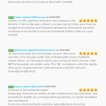
tous mais des fois il n'y a pas le descriptif complet.
fraido a évalué 1001Dessous
le
02/05/2007
5
/
5
j'adore ce site, quand je veux faire des cadeaux a ma
femme c'est ce site que j utilise! il y a pas mal de choix, pour tous les
budget et les articles sont vraiemnt sympas! la commande est livrée
en temps et en heure! je vous recommande d'aller y jeter un coup
d'oeil!!!
jackieland a évalué RueDuCommerce
le
15/09/2006
5
/
5
Je viens tout juste de commander un auto radio pour
mon fils. il ne m'a pas coûté cher. Il faisait partie d'une multitude
d'auto radios. Je n'ai quand même pas eu trop de mal à choisir. Il fait
MP3 et possède une petite carte. Prix 70€. La livraison a été très rapide
deux jours. le paiement par carte bancaire s'est bien déroulé.
[coeur][coeur][coeur]
toupie a évalué Balsamik
le
24/01/2015
5
/
5
je trouve le site balsamik super!
beaucoup d'articles en soldes et des codes promo qui marchent. des
produits de qualité qui correspondent aux photos, un guide des tailles
qui correspond.
le service client est facile à joindre, sans attente et résout les