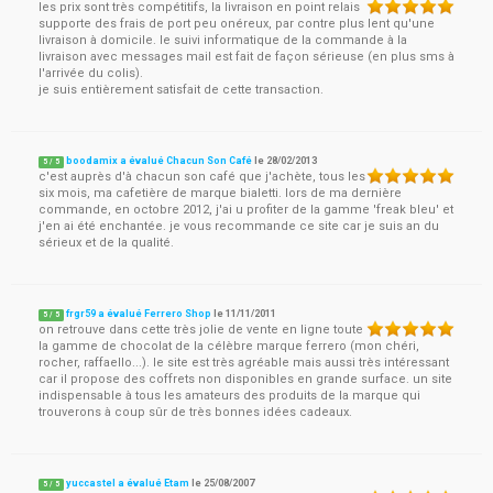
les prix sont très compétitifs, la livraison en point relais
supporte des frais de port peu onéreux, par contre plus lent qu'une
livraison à domicile. le suivi informatique de la commande à la
livraison avec messages mail est fait de façon sérieuse (en plus sms à
l'arrivée du colis).
je suis entièrement satisfait de cette transaction.
boodamix a évalué Chacun Son Café
le
28/02/2013
5
/
5
c'est auprès d'à chacun son café que j'achète, tous les
six mois, ma cafetière de marque bialetti. lors de ma dernière
commande, en octobre 2012, j'ai u profiter de la gamme 'freak bleu' et
j'en ai été enchantée. je vous recommande ce site car je suis an du
sérieux et de la qualité.
frgr59 a évalué Ferrero Shop
le
11/11/2011
5
/
5
on retrouve dans cette très jolie de vente en ligne toute
la gamme de chocolat de la célèbre marque ferrero (mon chéri,
rocher, raffaello...). le site est très agréable mais aussi très intéressant
car il propose des coffrets non disponibles en grande surface. un site
indispensable à tous les amateurs des produits de la marque qui
trouverons à coup sûr de très bonnes idées cadeaux.
yuccastel a évalué Etam
le
25/08/2007
5
/
5