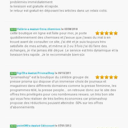
problèmes immédiatement.
la livraison est gratuite et rapide.
le retour est gratuit en déposant les articles dans un relais colis.
Valérie a évalué Ozoa chemises
le
03/08/2018
5
/
5
cette boutique en ligne est faite pour moi, je porte
quotidiennement des chemises et j'avoue que j'avais du mal à en
trouvé avant de consulter ce site, j'ai été et je suis toujours très
satisfaite de mes achats, et même si 2 ou 3 fois j'ai dû faire des
échanges, je n'ai jamais été déçue. Le service est très dynamique et la
livraison très rapide. Je le recommande bien-sûr.
frgr59 a évalué PrismaShop
le
09/10/2011
5
/
5
"prismashop" est la boutique du célèbre groupe de
presse prisma qui dispose d'un immense choix de journaux et
magazines dans différents domaines comme la presse féminine, les
programmes télé, la presse people... on retrouve donc sur le site des
offres très privilégiés pour ces nombreuses revues. un très bon site
qui vous fera réaliser de très belles économies car prismashop
propose des réductions pouvant atteindre -50% sur les offres
d'abonnements.
point340 a évalué Cdiscount
le
07/01/2012
5
/
5