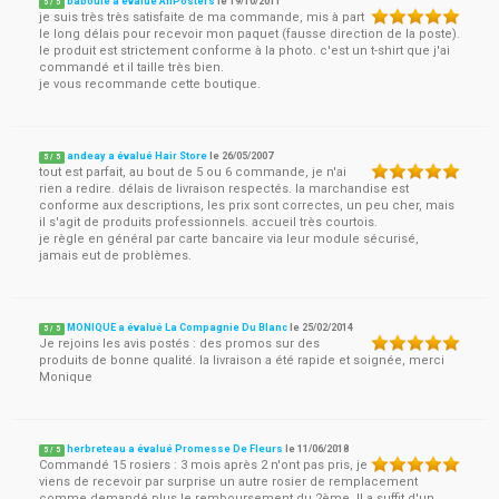
baboule a évalué AllPosters
le
19/10/2011
5
/
5
je suis très très satisfaite de ma commande, mis à part
le long délais pour recevoir mon paquet (fausse direction de la poste).
le produit est strictement conforme à la photo. c'est un t-shirt que j'ai
commandé et il taille très bien.
je vous recommande cette boutique.
andeay a évalué Hair Store
le
26/05/2007
5
/
5
tout est parfait, au bout de 5 ou 6 commande, je n'ai
rien a redire. délais de livraison respectés. la marchandise est
conforme aux descriptions, les prix sont correctes, un peu cher, mais
il s'agit de produits professionnels. accueil très courtois.
je règle en général par carte bancaire via leur module sécurisé,
jamais eut de problèmes.
MONIQUE a évalué La Compagnie Du Blanc
le
25/02/2014
5
/
5
Je rejoins les avis postés : des promos sur des
produits de bonne qualité. la livraison a été rapide et soignée, merci
Monique
herbreteau a évalué Promesse De Fleurs
le
11/06/2018
5
/
5
Commandé 15 rosiers : 3 mois après 2 n'ont pas pris, je
viens de recevoir par surprise un autre rosier de remplacement
comme demandé plus le remboursement du 2ème. Il a suffit d'un