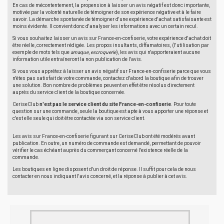
En cas de mécontentement, la propension à laisser un avis négatif est donc importante,
motivée par la volonté naturelle de témoigner de son expérience négative et à le faire
savoir. La démarche spontanée de témoigner d'une expérience d'achat satisfaisante est
moins évidente. Il convient donc d'analyser les informations avec un certain recul.
Si vous souhaitez laisser un avis sur France-en-confiserie, votre expérience d'achat doit
être réelle, correctement rédigée. Les propos insultants, diffamatoires, (l'utilisation par
exemple de mots tels que
arnaque
,
escroquerie
), les avis qui n'apporteraient aucune
information utile entraîneront la non publication de l'avis.
Si vous vous apprêtez à laisser un avis négatif sur France-en-confiserie parce que vous
n'êtes pas satisfait de votre commande, contactez d'abord la boutique afin de trouver
une solution. Bon nombre de problèmes peuvent en effet être résolus directement
auprès du service client de la boutique concernée.
CeriseClub
n'est pas le service client du site France-en-confiserie
. Pour toute
question sur une commande, seule la boutique est apte à vous apporter une réponse et
c'est elle seule qui doit être contactée via son service client.
Les avis sur France-en-confiserie figurant sur CeriseClub ont été modérés avant
publication. En outre, un numéro de commande est demandé, permettant de pouvoir
vérifier le cas échéant auprès du commerçant concerné l'existence réelle de la
commande.
Les boutiques en ligne disposent d'un droit de réponse. Il suffit pour cela de nous
contacter en nous indiquant l'avis concerné, et la réponse à publier à cet avis.