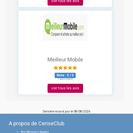
voir tous les avis
Meilleur Mobile
Note :
5
/
5
1 avis client
voir tous les avis
Dernière mise à jour le
08/08/2026
A propos de CeriseClub
Nos Mentions légales