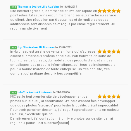
Thomas a évalué Lille Aux Vins
le
16/08/2017
5
/
5
Site internet agréable, commande et livraison rapide en
point relais. Lilleauxvins est un marchand sérieux attaché au service
du client. Une réduction par 6 bouteilles et de multiples codes
additionnels sont disponibles et reçus par email régulièrement. Je
recommande vivement !
frgr59 a évalué JM Bruneau
le
23/09/2011
5
/
5
jm-bruneau est un site de vente en ligne qui s'adresse
essentiellement aux professionnels ou l'on trouve toute sorte de
fournitures de bureaux, du mobilier, des produits d'entretien, des
emballages, des produits informatique...soit tous les indispensable
pour la bonne marche de toute entreprise. un très bon site, très
complet qui pratique des prix très compétitifs.
lola51 a évalué Photoweb
le
24/10/2006
5
/
5
[9]C'est le tout premier site de développement de
photos sur le quel j'ai commandé. J'ai tout d'abord fais développer
quelques photos "stadards" pour tester la qualité: c'était impeccable!
Pour avoir parrainer des amis, j'ai reçu 3 agrandissements en cadeau.
Là aussi, excellente qualité!
Dernièrement, j'ai confectionné un livre photos sur ce site. Je l'ai
reçu en 4 jours! Il est superbe![coeur]