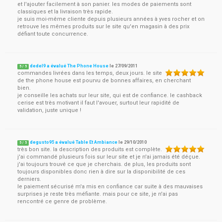
et l'ajouter facilement à son panier. les modes de paiements sont
classiques et la livraison très rapide.
je suis moi-même cliente depuis plusieurs années à yves rocher et on
retrouve les mêmes produits sur le site qu'en magasin à des prix
défiant toute concurrence.
dedel9 a évalué The Phone House
le
27/09/2011
5
/
5
commandes livrées dans les temps, deux jours. le site
de the phone house est pourvu de bonnes affaires, en cherchant
bien.
je conseille les achats sur leur site, qui est de confiance. le cashback
cerise est très motivant il faut l'avouer, surtout leur rapidité de
validation, juste unique !
degusto95 a évalué Table Et Ambiance
le
29/10/2010
5
/
5
très bon site. la description des produits est complète.
j'ai commandé plusieurs fois sur leur site et je n'ai jamais été déçue.
j'ai toujours trouvé ce que je cherchais. de plus, les produits sont
toujours disponibles donc rien à dire sur la disponibilité de ces
derniers.
le paiement sécurisé m'a mis en confiance car suite à des mauvaises
surprises je reste très méfiante. mais pour ce site, je n'ai pas
rencontré ce genre de problème.