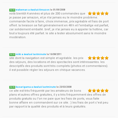
wakeman a évalué Amazon
le
01/09/2008
5
/
5
voilà bientôt 4 années et plus de 200 commandes que
je passe par amazon, et je n'ai jamais eu le moindre problème.
commande facile à faire, choix immense, prix agréable et frais de port
offert. la livraison se fait généralement en 48 h et l'emballge est parfait,
car solidement emballé. bref, je n'ai jamais eu à appeler la hotline, car
tout a toujours été parfait. le site a tester absolument sans le moindre
modération.
miki a évalué lastminute
le
16/08/2011
5
/
5
site dont la navigation est simple et agréable. les prix
des séjours, des locations et des spectacles sont intéressantes. les
descriptifs des produits sont très complets (photos et commentaires).
il est possible régler les séjours en chèque vacances.
kusarigama a évalué lastminute
le
23/03/2008
5
/
5
ce site est très fréquenté par les amateurs de bons
plans et autres offres gratuites, il y a très fréquemment des offres de
produits gratuits ou l'on ne paie que les frais de ports, vous faite
bonne affaire en commandent sur ce site. :) les frais de port c'est peu
par rapport à la qualité des produits et à leurs gratuités.