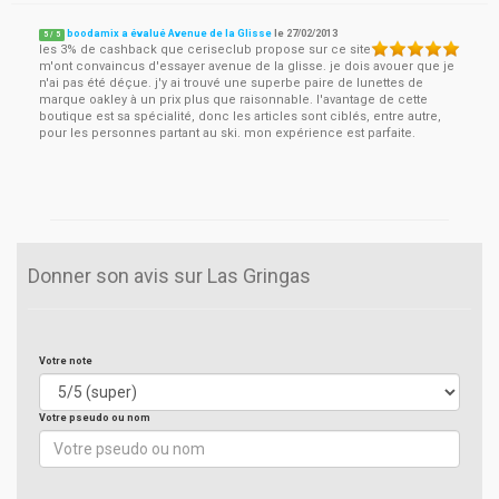
boodamix a évalué Avenue de la Glisse
le
27/02/2013
5
/
5
les 3% de cashback que ceriseclub propose sur ce site
m'ont convaincus d'essayer avenue de la glisse. je dois avouer que je
n'ai pas été déçue. j'y ai trouvé une superbe paire de lunettes de
marque oakley à un prix plus que raisonnable. l'avantage de cette
boutique est sa spécialité, donc les articles sont ciblés, entre autre,
pour les personnes partant au ski. mon expérience est parfaite.
Donner son avis sur Las Gringas
Votre note
Votre pseudo ou nom