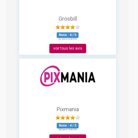
Grosbill
Note :
4
/
5
22 avis clients
voir tous les avis
Pixmania
Note :
4
/
5
54 avis clients