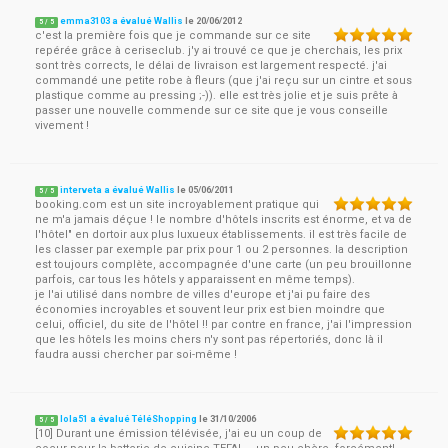
emma3103 a évalué Wallis
le
20/06/2012
5
/
5
c'est la première fois que je commande sur ce site
repérée grâce à ceriseclub. j'y ai trouvé ce que je cherchais, les prix
sont très corrects, le délai de livraison est largement respecté. j'ai
commandé une petite robe à fleurs (que j'ai reçu sur un cintre et sous
plastique comme au pressing ;-)). elle est très jolie et je suis prête à
passer une nouvelle commende sur ce site que je vous conseille
vivement !
interveta a évalué Wallis
le
05/06/2011
5
/
5
booking.com est un site incroyablement pratique qui
ne m'a jamais déçue ! le nombre d'hôtels inscrits est énorme, et va de
l'hôtel" en dortoir aux plus luxueux établissements. il est très facile de
les classer par exemple par prix pour 1 ou 2 personnes. la description
est toujours complète, accompagnée d'une carte (un peu brouillonne
parfois, car tous les hôtels y apparaissent en même temps).
je l'ai utilisé dans nombre de villes d'europe et j'ai pu faire des
économies incroyables et souvent leur prix est bien moindre que
celui, officiel, du site de l'hôtel !! par contre en france, j'ai l'impression
que les hôtels les moins chers n'y sont pas répertoriés, donc là il
faudra aussi chercher par soi-même !
lola51 a évalué TéléShopping
le
31/10/2006
5
/
5
[10] Durant une émission télévisée, j'ai eu un coup de