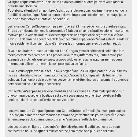
Gringas et que vous avez un doute, les avis des autres clients peuvent vous aider à
prendre une décision.
Toutefois, attention !
un nombre d'avis trop faible n'est pas forcément révélateur de la
fiabilité d'une boutique. Seul un nombre d'avis important peut donner une image juste
de la satisfaction des clients d'une boutique.
Les avis sur CeriseClub ne sont pas rémunérés, à l'inverse de nombre d'autres sites.
En cas de mécontentement, la propension à laisser un avis négatif est donc importante,
motivée par la volonté naturelle de témoigner de son expérience négative et à le faire
savoir. La démarche spontanée de témoigner d'une expérience d'achat satisfaisante est
moins évidente. Il convient donc d'analyser les informations avec un certain recul.
Si vous souhaitez laisser un avis sur Las Gringas, votre expérience d'achat doit être
réelle, correctement rédigée. Les propos insultants, diffamatoires, (l'utilisation par
exemple de mots tels que
arnaque
,
escroquerie
), les avis qui n'apporteraient aucune
information utile entraîneront la non publication de l'avis.
Si vous vous apprêtez à laisser un avis négatif sur Las Gringas parce que vous n'êtes
pas satisfait de votre commande, contactez d'abord la boutique afin de trouver une
solution. Bon nombre de problèmes peuvent en effet être résolus directement auprès du
service client de la boutique concernée.
CeriseClub
n'est pas le service client du site Las Gringas
. Pour toute question sur
une commande, seule la boutique est apte à vous apporter une réponse et c'est elle
seule qui doit être contactée via son service client.
Les avis sur Las Gringas figurant sur CeriseClub ont été modérés avant publication.
En outre, un numéro de commande est demandé, permettant de pouvoir vérifier le cas
échéant auprès du commerçant concerné l'existence réelle de la commande.
Les boutiques en ligne disposent d'un droit de réponse. Il suffit pour cela de nous
contacter en nous indiquant l'avis concerné, et la réponse à publier à cet avis.