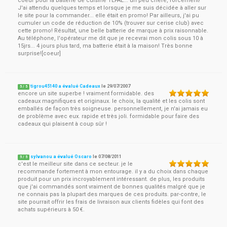
coeur pour la batterie de cuisine TEFAL... un peu chère, forcément!
J'ai attendu quelques temps et lorsque je me suis décidée à aller sur
le site pour la commander... elle était en promo! Par ailleurs, j'ai pu
cumuler un code de réduction de 10% (trouver sur cerise club) avec
cette promo! Résultat, une belle batterie de marque à prix raisonnable.
Au téléphone, l'opérateur me dit que je recevrai mon colis sous 10 à
15jrs... 4 jours plus tard, ma batterie était à la maison! Très bonne
surprise![coeur]
tigrou45140 a évalué Cadeaux
le
29/07/2007
5
/
5
encore un site superbe ! vraiment formidable. des
cadeaux magnifiques et originaux. le choix, la qualité et les colis sont
emballés de façon très soigneuse. personnellement, je n'ai jamais eu
de problème avec eux. rapide et très joli. formidable pour faire des
cadeaux qui plaisent à coup sûr !
sylvanou a évalué Oscaro
le
07/08/2011
5
/
5
c'est le meilleur site dans ce secteur. je le
recommande fortement à mon entourage. il y a du choix dans chaque
produit pour un prix incroyablement intéressant. de plus, les produits
que j'ai commandés sont vraiment de bonnes qualités malgré que je
ne connais pas la plupart des marques de ces produits. par-contre, le
site pourrait offrir les frais de livraison aux clients fidèles qui font des
achats supérieurs à 50 €.