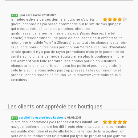
- par
carodav
le
12/08/2012
4
/ 5
la météo estivale de ces derniers jours ne s'y prêtait
guère, néanmoins j'ai passé commande sur le site de "las gringas"
qui s'est spécialisé dans les ponchos, chèches,
gants...essentiellement en laine d'alpaga. j'avais déjà repéré (et
acheté) précédemment une paire de chaussons pour enfants toute
mignonne (modèle "lutin" à 25euros) et surtout très chaude. cette fois-
ci j'ai opté pour un très beau poncho noir "terra" à 76euros. d'habitude
je râle quand il n'y a pas de rayon promotions mais je le pardonne ici
car il s'agit d'un site de mode équitable. en plus la boutique en ligne
est vraiment bien faite (nombreuses photos pour bien visualiser
chaque article, tri par prix, coin pour les petits et pour les grands...).
côté livraison, si vous nêtes pas trop pressés, faites comme moi et
prenez l'option "ecobol" à 3euros. vous recevrez votre colis sous 3
semaines
Les clients ont apprécié ces boutiques
aurelie11 a évalué Yves Rocher
le
03/03/2008
5
/
5
le site des laboratoires yves rocher est très intuitif. on
navigue facilement entre les différents éléments du site. le sommaire
est visible d'emblée et reste affiché tout le temps de la navigation. on
peut ensuite rechercher un produit par type de produit ou par gamme