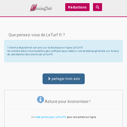
Réductions
Que pensez-vous de LeTurf.fr ?
1 client a déjà donné son avis sur la boutique en ligne LeTurf.fr
Ce nombre d'avis n'est toutefois pas suffisant pour obtenir une tendance générale sur le taux
de satisfaction des clients de LeTurf.fr
partager mon avis
Astuce pour économiser !
>>
code promo pour LeTurf.fr
pour vos achats en ligne