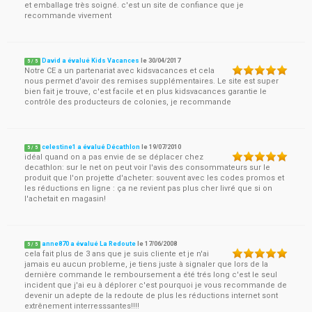
et emballage très soigné. c'est un site de confiance que je
recommande vivement
David a évalué Kids Vacances
le
30/04/2017
5
/
5
Notre CE a un partenariat avec kidsvacances et cela
nous permet d'avoir des remises supplémentaires. Le site est super
bien fait je trouve, c'est facile et en plus kidsvacances garantie le
contrôle des producteurs de colonies, je recommande
celestine1 a évalué Décathlon
le
19/07/2010
5
/
5
idéal quand on a pas envie de se déplacer chez
decathlon: sur le net on peut voir l'avis des consommateurs sur le
produit que l'on projette d'acheter: souvent avec les codes promos et
les réductions en ligne : ça ne revient pas plus cher livré que si on
l'achetait en magasin!
anne870 a évalué La Redoute
le
17/06/2008
5
/
5
cela fait plus de 3 ans que je suis cliente et je n'ai
jamais eu aucun probleme, je tiens juste à signaler que lors de la
dernière commande le remboursement a été trés long c'est le seul
incident que j'ai eu à déplorer c'est pourquoi je vous recommande de
devenir un adepte de la redoute de plus les réductions internet sont
extrênement interresssantes!!!!