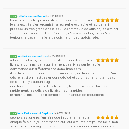
valtof a évalué Kookit
le
17/11/2009
5
/
5
kookit est un site qui vend des accessoires de cuisine.
le site est très bien organisé, la recherhe est facile et rapide, et il
propose un très grand choix. pour les amateurs de cuisine, ce site est
vraiment une aubaine. honnêtement, c'est assez cher, mais c'est
toujours le cas en matière de cuisine un peu spécialisée.
saufie27 a évalué Fnac
le
29/04/2009
5
/
5
adorant les livres, ayant une petite fille qui dévore ses
livres, je commande régulièrement des livres sur le net. je
commande sur différents site donc fnac.com.
il est très facile de commander sur ce site, on trouve vite ce que l'on
désire. et si on n'est pas encore décidé et qu'on surfe longtemps sur
ce site : il n'y a aucun bug.
une fois le produit mis dans le panier, la commande se fait très
rapidement. les délais de livraison sont rapides.
je mettrais juste un petit bémol sur le manque de réductions.
lune5644 a évalué Sephora
le
06/01/2012
5
/
5
sephora est une parfumeire que j'adore. en effet, à
chaque fois que j'ai commandé sur leur site internet j'ai été ravie. non
seulement la naivagtion est simple mais passer une commande est