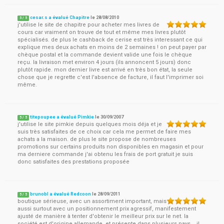
cesar.s a évalué Chapitre
le
28/08/2010
5
/
5
j'utilise le site de chapitre pour acheter mes livres de
cours car vraiment on trouve de tout et même mes livres plutôt
spécialisés. de plus le cashback de cerise est très interessant ce qui
explique mes deux achats en moins de 2 semaines ! on peut payer par
chèque postal et la commande devient valide une fois le chèque
reçu. la livraison met environ 4 jours (ils annoncent 5 jours) donc
plutôt rapide. mon dernier livre est arrivé en très bon état, la seule
chose que je regrette c'est l'absence de facture, il faut l'imprimer soi
même.
titepoupee a évalué Pimkie
le
30/09/2007
5
/
5
j'utilise le site pimkie depuis quelques mois déja et je
suis très satisfaites de ce choix car cela me permet de faire mes
achats a la maison. de plus le site propose de nombreuses
promotions sur certains produits non disponibles en magasin et pour
ma derniere commande j'ai obtenu les frais de port gratuit je suis
donc satisfaites des prestations proposée
brunobl a évalué Redcoon
le
28/09/2011
5
/
5
boutique sérieuse, avec un assortiment important, mais
aussi surtout avec un positionnement prix agressif, manifestement
ajusté de manière à tenter d'obtenir le meilleur prix sur le net. la
société est d'origine allemande, et présente dans plusieurs pays... il