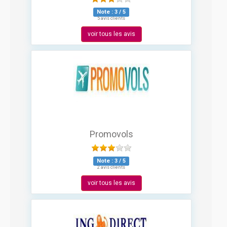
Note :
3
/
5
5 avis clients
voir tous les avis
Promovols
Note :
3
/
5
2 avis clients
voir tous les avis