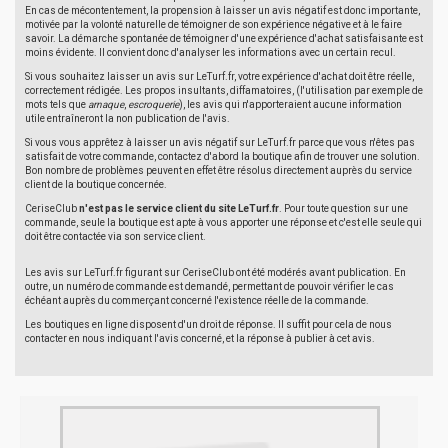
En cas de mécontentement, la propension à laisser un avis négatif est donc importante,
motivée par la volonté naturelle de témoigner de son expérience négative et à le faire
savoir. La démarche spontanée de témoigner d'une expérience d'achat satisfaisante est
moins évidente. Il convient donc d'analyser les informations avec un certain recul.
Si vous souhaitez laisser un avis sur LeTurf.fr, votre expérience d'achat doit être réelle,
correctement rédigée. Les propos insultants, diffamatoires, (l'utilisation par exemple de
mots tels que
arnaque
,
escroquerie
), les avis qui n'apporteraient aucune information
utile entraîneront la non publication de l'avis.
Si vous vous apprêtez à laisser un avis négatif sur LeTurf.fr parce que vous n'êtes pas
satisfait de votre commande, contactez d'abord la boutique afin de trouver une solution.
Bon nombre de problèmes peuvent en effet être résolus directement auprès du service
client de la boutique concernée.
CeriseClub
n'est pas le service client du site LeTurf.fr
. Pour toute question sur une
commande, seule la boutique est apte à vous apporter une réponse et c'est elle seule qui
doit être contactée via son service client.
Les avis sur LeTurf.fr figurant sur CeriseClub ont été modérés avant publication. En
outre, un numéro de commande est demandé, permettant de pouvoir vérifier le cas
échéant auprès du commerçant concerné l'existence réelle de la commande.
Les boutiques en ligne disposent d'un droit de réponse. Il suffit pour cela de nous
contacter en nous indiquant l'avis concerné, et la réponse à publier à cet avis.