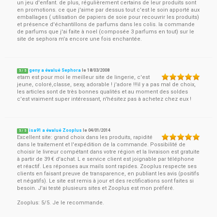
un jeu d'enfant. de plus, régulièrement certains de leur produits sont
en promotions. ce que j'aime par dessus tout c'est le soin apporté aux
emballages ( utilisation de papiers de soie pour recouvrir les produits)
et présence d'échantillons de parfums dans les colis. la commande
de parfums que j'ai faite à noel (composée 3 parfums en tout) sur le
site de sephora m'a encore une fois enchantée.
geny a évalué Sephora
le
18/03/2008
5
/
5
etam est pour moi le meilleur site de lingerie, c'est
jeune, coloré,classe, sexy, adorable ! j'adore !!!il y a pas mal de choix,
les articles sont de très bonnes qualités et au moment des soldes
c'est vraiment super intéressant, n'hésitez pas à achetez chez eux !
isa91 a évalué Zooplus
le
04/01/2014
5
/
5
Excellent site: grand choix dans les produits, rapidité
dans le traitement et l'expédition de la commande. Possibilité de
choisir le livreur compétant dans votre région et la livraison est gratuite
à partir de 39 € d'achat. L e service client est joignable par téléphone
et réactif. Les réponses aux mails sont rapides. Zooplus respecte ses
clients en faisant preuve de transparence, en publiant les avis (positifs
et négatifs). Le site est remis à jour et des rectifications sont faites si
besoin. J'ai testé plusieurs sites et Zooplus est mon préféré.
Zooplus: 5/5. Je le recommande.