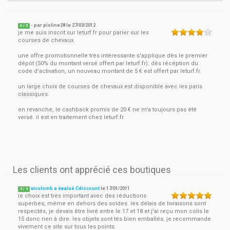
- par
pioline28
le
27/03/2012
4
/ 5
je me suis inscrit sur leturf.fr pour parier sur les
courses de chevaux.
une offre promotionnelle très intéressante s'applique dès le premier
dépôt (50% du montant versé offert par leturf.fr). dès récéption du
code d'activation, un nouveau montant de 5 € est offert par leturf.fr.
un large choix de courses de chevaux est disponible avec les paris
classiques.
en revanche, le cashback promis de 20 € ne m'a toujours pas été
versé. il est en traitement chez leturf.fr.
Les clients ont apprécié ces boutiques
vicolomb a évalué Cdiscount
le
17/01/2011
5
/
5
le choix est très important avec des réductions
superbes, même en dehors des soldes. les délais de livraisons sont
respectés, je devais être livré entre le 17 et 18 et j'ai reçu mon colis le
15 donc rien à dire. les objets sont tés bien emballés. je recommande
vivement ce site sur tous les points.