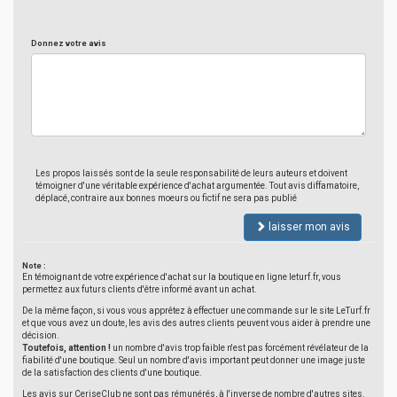
Donnez votre avis
Les propos laissés sont de la seule responsabilité de leurs auteurs et doivent
témoigner d'une véritable expérience d'achat argumentée. Tout avis diffamatoire,
déplacé, contraire aux bonnes moeurs ou fictif ne sera pas publié
laisser mon avis
Note :
En témoignant de votre expérience d'achat sur la boutique en ligne leturf.fr, vous
permettez aux futurs clients d'être informé avant un achat.
De la même façon, si vous vous apprêtez à effectuer une commande sur le site LeTurf.fr
et que vous avez un doute, les avis des autres clients peuvent vous aider à prendre une
décision.
Toutefois, attention !
un nombre d'avis trop faible n'est pas forcément révélateur de la
fiabilité d'une boutique. Seul un nombre d'avis important peut donner une image juste
de la satisfaction des clients d'une boutique.
Les avis sur CeriseClub ne sont pas rémunérés, à l'inverse de nombre d'autres sites.