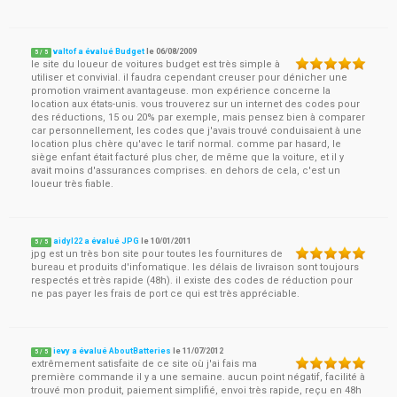
valtof a évalué Budget
le
06/08/2009
5
/
5
le site du loueur de voitures budget est très simple à
utiliser et convivial. il faudra cependant creuser pour dénicher une
promotion vraiment avantageuse. mon expérience concerne la
location aux états-unis. vous trouverez sur un internet des codes pour
des réductions, 15 ou 20% par exemple, mais pensez bien à comparer
car personnellement, les codes que j'avais trouvé conduisaient à une
location plus chère qu'avec le tarif normal. comme par hasard, le
siège enfant était facturé plus cher, de même que la voiture, et il y
avait moins d'assurances comprises. en dehors de cela, c'est un
loueur très fiable.
aidyl22 a évalué JPG
le
10/01/2011
5
/
5
jpg est un très bon site pour toutes les fournitures de
bureau et produits d'infomatique. les délais de livraison sont toujours
respectés et très rapide (48h). il existe des codes de réduction pour
ne pas payer les frais de port ce qui est très appréciable.
ievy a évalué AboutBatteries
le
11/07/2012
5
/
5
extrêmement satisfaite de ce site où j'ai fais ma
première commande il y a une semaine. aucun point négatif, facilité à
trouvé mon produit, paiement simplifié, envoi très rapide, reçu en 48h