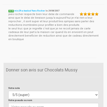
mis29 a évalué Yves Rocher
le
29/08/2007
5
/
5
yves rocher respecte bien leur delai de commande
ainsi que le delai de livraison jusqu'a aujourd'hui je n'ai rien a leur
reprocher , il sont super et leur produit tres sympas sans parler des
reductions inombrales pour profiter a bien des produits
le seul truc que je regrette c'est que je ne recoit jamais de carte
cadeaux de leur part a la maison car quand ils en envoient on peut
directement beneficier de reduction ainsi que de cadeau directement
en boutique
Donner son avis sur Chocolats Mussy
Votre note
Votre pseudo ou nom