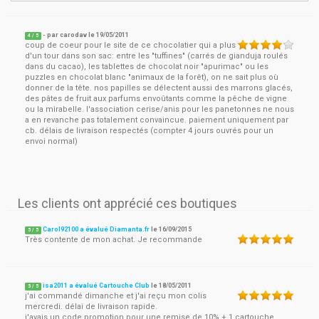
- par
carodav
le
19/05/2011
4
/ 5
coup de coeur pour le site de ce chocolatier qui a plus
d'un tour dans son sac: entre les "tuffines" (carrés de gianduja roulés
dans du cacao), les tablettes de chocolat noir "apurimac" ou les
puzzles en chocolat blanc "animaux de la forêt), on ne sait plus où
donner de la tête. nos papilles se délectent aussi des marrons glacés,
des pâtes de fruit aux parfums envoûtants comme la pêche de vigne
ou la mirabelle. l'association cerise/anis pour les panetonnes ne nous
a en revanche pas totalement convaincue. paiement uniquement par
cb. délais de livraison respectés (compter 4 jours ouvrés pour un
envoi normal)
Les clients ont apprécié ces boutiques
Carol92100 a évalué Diamanta.fr
le
16/09/2015
5
/
5
Très contente de mon achat. Je recommande
isa2011 a évalué Cartouche Club
le
18/05/2011
5
/
5
j'ai commandé dimanche et j'ai reçu mon colis
mercredi. délai de livraison rapide.
j'avais un code promotion pour une remise de 10% + 1 cartouche