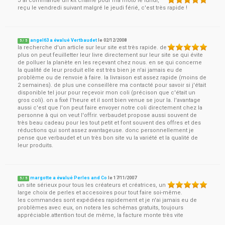
J'ai commandé un kit chaine pour ma moto le lundi,
reçu le vendredi suivant malgré le jeudi férié, c'est très rapide !
angel63 a évalué Vertbaudet
le
02/12/2008
5
/
5
la recherche d'un article sur leur site est très rapide. de
plus on peut feuilletter leur livre directement sur leur site se qui évite
de polluer la planète en les reçevant chez nous. en se qui concerne
la qualité de leur produit elle est très bien je n'ai jamais eu de
problème ou de renvoie à faire. la livraison est assez rapide (moins de
2 semaines). de plus une conseillère ma contacté pour savoir si j'était
disponible tel jour pour reçevoir mon coli (précison que c'était un
gros coli). on a fixé l'heure et il sont bien venue se jour la. l'avantage
aussi c'est que l'on peut faire envoyer notre coli directement chez la
personne à qui on veut l'offrir. verbaudet propose aussi souvent de
très beau cadeau pour les tout petit et font souvent des offres et des
réductions qui sont assez avantageuse. donc personnellement je
pense que verbaudet et un très bon site vu la variété et la qualité de
leur produits.
margotte a évalué Perles and Co
le
17/11/2007
5
/
5
un site sérieux pour tous les créateurs et créatrices, un
large choix de perles et accesoires pour tout faire soi-même.
les commandes sont expédiées rapidement et je n'ai jamais eu de
problèmes avec eux, on notera les schémas gratuits, toujours
appréciable.attention tout de même, la facture monte très vite