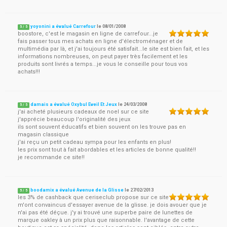
yoyonini a évalué Carrefour
le
08/01/2008
5
/
5
boostore, c'est le magasin en ligne de carrefour...je
fais passer tous mes achats en ligne d'électroménager et de
multimédia par là, et j'ai toujours été satisfait...le site est bien fait, et les
informations nombreuses, on peut payer très facilement et les
produits sont livrés a temps...je vous le conseille pour tous vos
achats!!!
damais a évalué Oxybul Eveil Et Jeux
le
24/03/2008
5
/
5
j'ai acheté plusieurs cadeaux de noel sur ce site
j'apprécie beaucoup l'originalité des jeux
ils sont souvent éducatifs et bien souvent on les trouve pas en
magasin classique
j'ai reçu un petit cadeau sympa pour les enfants en plus!
les prix sont tout à fait abordables et les articles de bonne qualité!!
je recommande ce site!!
boodamix a évalué Avenue de la Glisse
le
27/02/2013
5
/
5
les 3% de cashback que ceriseclub propose sur ce site
m'ont convaincus d'essayer avenue de la glisse. je dois avouer que je
n'ai pas été déçue. j'y ai trouvé une superbe paire de lunettes de
marque oakley à un prix plus que raisonnable. l'avantage de cette