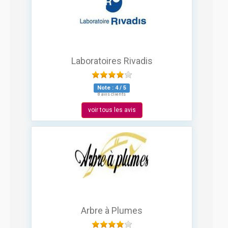
Laboratoires Rivadis
Note :
4
/
5
8 avis clients
voir tous les avis
Arbre à Plumes