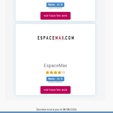
Note :
4
/
5
3 avis clients
voir tous les avis
EspaceMax
Note :
4
/
5
6 avis clients
voir tous les avis
Dernière mise à jour le
08/08/2026