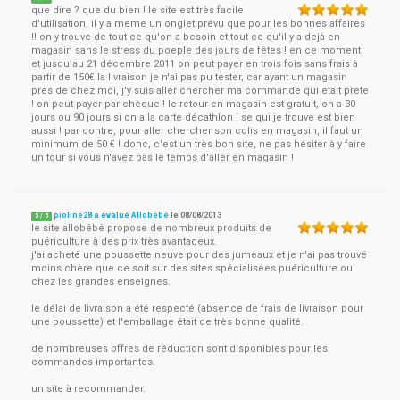
que dire ? que du bien ! le site est très facile
d'utilisation, il y a meme un onglet prévu que pour les bonnes affaires
!! on y trouve de tout ce qu'on a besoin et tout ce qu'il y a dejà en
magasin sans le stress du poeple des jours de fêtes ! en ce moment
et jusqu'au 21 décembre 2011 on peut payer en trois fois sans frais à
partir de 150€ la livraison je n'ai pas pu tester, car ayant un magasin
près de chez moi, j'y suis aller chercher ma commande qui était prête
! on peut payer par chèque ! le retour en magasin est gratuit, on a 30
jours ou 90 jours si on a la carte décathlon ! se qui je trouve est bien
aussi ! par contre, pour aller chercher son colis en magasin, il faut un
minimum de 50 € ! donc, c'est un très bon site, ne pas hésiter à y faire
un tour si vous n'avez pas le temps d'aller en magasin !
pioline28 a évalué Allobébé
le
08/08/2013
5
/
5
le site allobébé propose de nombreux produits de
puériculture à des prix très avantageux.
j'ai acheté une poussette neuve pour des jumeaux et je n'ai pas trouvé
moins chère que ce soit sur des sites spécialisées puériculture ou
chez les grandes enseignes.
le délai de livraison a été respecté (absence de frais de livraison pour
une poussette) et l'emballage était de très bonne qualité.
de nombreuses offres de réduction sont disponibles pour les
commandes importantes.
un site à recommander.