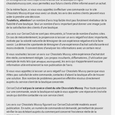
chocolatsmussy.com, vous permettez aux futurs clients d'être informé avant un achat.
De la même façon, si vous vous apprêtez à effectuer une commande sur le site
Chocolats Mussy et que vous avez un doute, les avis des autres clients peuvent vous
aider à prendre une décision.
Toutefois, attention !
un nombre d'avis trop faible n'est pas forcément révélateur de la
fiabilité d'une boutique. Seul un nombre d'avis important peut donner une image juste
de la satisfaction des clients d'une boutique.
Les avis sur CeriseClub ne sont pas rémunérés, à l'inverse de nombre d'autres sites.
En cas de mécontentement, la propension à laisser un avis négatif est donc importante,
motivée par la volonté naturelle de témoigner de son expérience négative et à le faire
savoir. La démarche spontanée de témoigner d'une expérience d'achat satisfaisante est
moins évidente. Il convient donc d'analyser les informations avec un certain recul.
Si vous souhaitez laisser un avis sur Chocolats Mussy, votre expérience d'achat doit
être réelle, correctement rédigée. Les propos insultants, diffamatoires, (l'utilisation par
exemple de mots tels que
arnaque
,
escroquerie
), les avis qui n'apporteraient aucune
information utile entraîneront la non publication de l'avis.
Si vous vous apprêtez à laisser un avis négatif sur Chocolats Mussy parce que vous
n'êtes pas satisfait de votre commande, contactez d'abord la boutique afin de trouver
une solution. Bon nombre de problèmes peuvent en effet être résolus directement
auprès du service client de la boutique concernée.
CeriseClub
n'est pas le service client du site Chocolats Mussy
. Pour toute question
sur une commande, seule la boutique est apte à vous apporter une réponse et c'est elle
seule qui doit être contactée via son service client.
Les avis sur Chocolats Mussy figurant sur CeriseClub ont été modérés avant
publication. En outre, un numéro de commande est demandé, permettant de pouvoir
vérifier le cas échéant auprès du commerçant concerné l'existence réelle de la