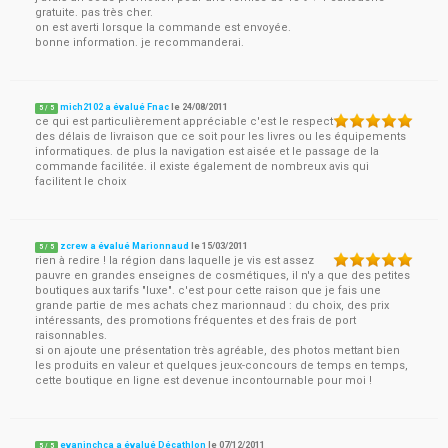
gratuite. pas très cher.
on est averti lorsque la commande est envoyée.
bonne information. je recommanderai.
mich2102 a évalué Fnac
le
24/08/2011
5
/
5
ce qui est particulièrement appréciable c'est le respect
des délais de livraison que ce soit pour les livres ou les équipements
informatiques. de plus la navigation est aisée et le passage de la
commande facilitée. il existe également de nombreux avis qui
facilitent le choix
zcrew a évalué Marionnaud
le
15/03/2011
5
/
5
rien à redire ! la région dans laquelle je vis est assez
pauvre en grandes enseignes de cosmétiques, il n'y a que des petites
boutiques aux tarifs "luxe". c'est pour cette raison que je fais une
grande partie de mes achats chez marionnaud : du choix, des prix
intéressants, des promotions fréquentes et des frais de port
raisonnables.
si on ajoute une présentation très agréable, des photos mettant bien
les produits en valeur et quelques jeux-concours de temps en temps,
cette boutique en ligne est devenue incontournable pour moi !
evaninchca a évalué Décathlon
le
07/12/2011
5
/
5