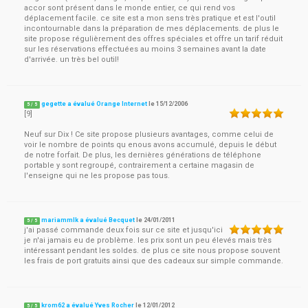
accor sont présent dans le monde entier, ce qui rend vos
déplacement facile. ce site est a mon sens très pratique et est l'outil
incontournable dans la préparation de mes déplacements. de plus le
site propose régulièrement des offres spéciales et offre un tarif réduit
sur les réservations effectuées au moins 3 semaines avant la date
d'arrivée. un très bel outil!
gegette a évalué Orange Internet
le
15/12/2006
5
/
5
[9]
Neuf sur Dix ! Ce site propose plusieurs avantages, comme celui de
voir le nombre de points qu enous avons accumulé, depuis le début
de notre forfait. De plus, les dernières générations de téléphone
portable y sont regroupé, contrairement a certaine magasin de
l'enseigne qui ne les propose pas tous.
mariammlk a évalué Becquet
le
24/01/2011
5
/
5
j'ai passé commande deux fois sur ce site et jusqu'ici
je n'ai jamais eu de problème. les prix sont un peu élevés mais très
intéressant pendant les soldes. de plus ce site nous propose souvent
les frais de port gratuits ainsi que des cadeaux sur simple commande.
krom62 a évalué Yves Rocher
le
12/01/2012
5
/
5