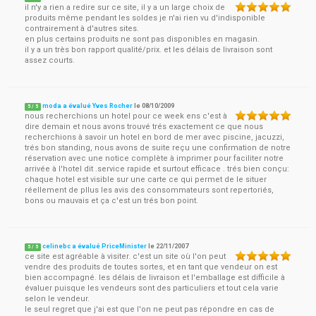
il n'y a rien a redire sur ce site, il y a un large choix de
produits même pendant les soldes je n'ai rien vu d'indisponible
contrairement à d'autres sites.
en plus certains produits ne sont pas disponibles en magasin.
il y a un très bon rapport qualité/prix. et les délais de livraison sont
assez courts.
moda a évalué Yves Rocher
le
08/10/2009
5
/
5
nous recherchions un hotel pour ce week ens c'est à
dire demain et nous avons trouvé trés exactement ce que nous
recherchions à savoir un hotel en bord de mer avec piscine, jacuzzi,
trés bon standing, nous avons de suite reçu une confirmation de notre
réservation avec une notice complète à imprimer pour faciliter notre
arrivée à l'hotel dit .service rapide et surtout efficace . trés bien conçu:
chaque hotel est visible sur une carte ce qui permet de le situer
réellement de pllus les avis des consommateurs sont repertoriés,
bons ou mauvais et ça c'est un trés bon point.
celinebc a évalué PriceMinister
le
22/11/2007
5
/
5
ce site est agréable à visiter. c'est un site où l'on peut
vendre des produits de toutes sortes, et en tant que vendeur on est
bien accompagné. les délais de livraison et l'emballage est difficile à
évaluer puisque les vendeurs sont des particuliers et tout cela varie
selon le vendeur.
le seul regret que j'ai est que l'on ne peut pas répondre en cas de