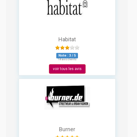
Habitat
Note :
3
/
5
14 avis clients
voir tous les avis
Burner