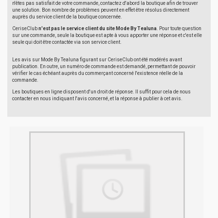
n'êtes pas satisfait de votre commande, contactez d'abord la boutique afin de trouver
une solution. Bon nombre de problèmes peuvent en effet être résolus directement
auprès du service client de la boutique concernée.
CeriseClub
n'est pas le service client du site Mode By Tealuna
. Pour toute question
sur une commande, seule la boutique est apte à vous apporter une réponse et c'est elle
seule qui doit être contactée via son service client.
Les avis sur Mode By Tealuna figurant sur CeriseClub ont été modérés avant
publication. En outre, un numéro de commande est demandé, permettant de pouvoir
vérifier le cas échéant auprès du commerçant concerné l'existence réelle de la
commande.
Les boutiques en ligne disposent d'un droit de réponse. Il suffit pour cela de nous
contacter en nous indiquant l'avis concerné, et la réponse à publier à cet avis.