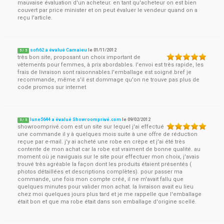
mauvaise évaluation d'un acheteur. en tant qu'acheteur on est bien
couvert par price minister et on peut évaluer le vendeur quand on a
reçu l'article.
sofi62 a évalué Camaieu
le
01/11/2012
5
/
5
très bon site, proposant un choix important de
vêtements pour femmes, à prix abordables. l'envoi est très rapide, les
frais de livraison sont raisonnables.l'emballage est soigné.bref je
recommande, même s'il est dommage qu'on ne trouve pas plus de
code promos sur internet
lune5644 a évalué Showroomprivé.com
le
09/02/2012
5
/
5
showroomprivé.com est un site sur lequel j'ai effectué
une commande il y à quelques mois suite à une offre de réduction
reçue par e-mail. j'y ai acheté une robe en crèpe et j'ai été très
contente de mon achat car la robe est vraiment de bonne qualité. au
moment où je naviguais sur le site pour effectuer mon choix, j'avais
trouvé très agréable la façon dont les produits étaient présentés (
photos détaillées et descriptions complètes). pour passer ma
commande, une fois mon compte créé, il ne m'avait fallu que
quelques minutes pour valider mon achat. la livraison avait eu lieu
chez moi quelques jours plus tard et je me rappelle que l'emballage
était bon et que ma robe était dans son emballage d'origine scellé.