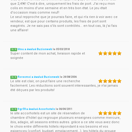
que 2,49€! C'est à dire, uniquement les frais de port. J'ai reçu mon
colis en moins d'une semaine et en très bon état. Le jeu était
d'occasion mais comme neuf!
Le seul repproche que je pourrais faire, et qui n'a rien à voir avec ce
vendeur, est que pour certains produits, les frais de port sont
exagérés. Je ne sais pas s'ils sont contrôlés... en tout cas, là j'ai fais
une affaire!
titou a évalué Buzionweb
le
05/03/2018
5
/
5
Super content de mon achat, livraison rapide et
soignée
florecmoi a évalué Buzionweb
le
24/08/2006
5
/
5
Le site est clair, on peut faire une recherche
facilement. Les réductions sont souvent interessantes, je n'ai jamais
été déçues par les produits!
frgr59 a évalué Accorhotels
le
06/04/2011
5
/
5
le site accorhotels est un site de réservation de
chambre d'hôtel qui regroupe plusieurs enseignes comme mercure,
ibis, adagio, all seasons entres autres. grâce a ce site vous avez donc
le choix entre différents hôtels répondant à vos besoins et vos
exigences (confort, budget, emplacement...). les hôtels du groupe