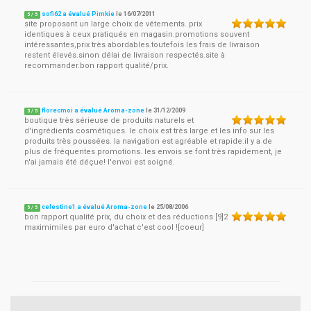
sofi62 a évalué Pimkie
le
16/07/2011
5
/
5
site proposant un large choix de vêtements. prix
identiques à ceux pratiqués en magasin.promotions souvent
intéressantes,prix très abordables.toutefois les frais de livraison
restent élevés.sinon délai de livraison respectés.site à
recommander.bon rapport qualité/prix.
florecmoi a évalué Aroma-zone
le
31/12/2009
5
/
5
boutique très sérieuse de produits naturels et
d'ingrédients cosmétiques. le choix est très large et les info sur les
produits très poussées. la navigation est agréable et rapide.il y a de
plus de fréquentes promotions. les envois se font très rapidement, je
n'ai jamais été déçue! l'envoi est soigné.
celestine1 a évalué Aroma-zone
le
25/08/2006
5
/
5
bon rapport qualité prix, du choix et des réductions [9]2
maximimiles par euro d'achat c'est cool ![coeur]