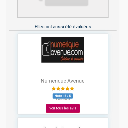
Elles ont aussi été évaluées
Numerique Avenue
Note :
5
/
5
1 avis client
voir tous les avis