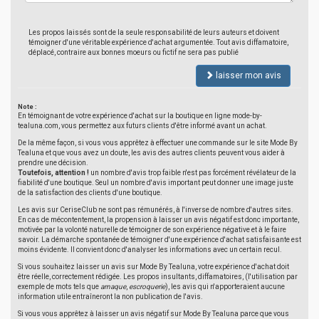
Les propos laissés sont de la seule responsabilité de leurs auteurs et doivent
témoigner d'une véritable expérience d'achat argumentée. Tout avis diffamatoire,
déplacé, contraire aux bonnes moeurs ou fictif ne sera pas publié
laisser mon avis
Note :
En témoignant de votre expérience d'achat sur la boutique en ligne mode-by-
tealuna.com, vous permettez aux futurs clients d'être informé avant un achat.
De la même façon, si vous vous apprêtez à effectuer une commande sur le site Mode By
Tealuna et que vous avez un doute, les avis des autres clients peuvent vous aider à
prendre une décision.
Toutefois, attention !
un nombre d'avis trop faible n'est pas forcément révélateur de la
fiabilité d'une boutique. Seul un nombre d'avis important peut donner une image juste
de la satisfaction des clients d'une boutique.
Les avis sur CeriseClub ne sont pas rémunérés, à l'inverse de nombre d'autres sites.
En cas de mécontentement, la propension à laisser un avis négatif est donc importante,
motivée par la volonté naturelle de témoigner de son expérience négative et à le faire
savoir. La démarche spontanée de témoigner d'une expérience d'achat satisfaisante est
moins évidente. Il convient donc d'analyser les informations avec un certain recul.
Si vous souhaitez laisser un avis sur Mode By Tealuna, votre expérience d'achat doit
être réelle, correctement rédigée. Les propos insultants, diffamatoires, (l'utilisation par
exemple de mots tels que
arnaque
,
escroquerie
), les avis qui n'apporteraient aucune
information utile entraîneront la non publication de l'avis.
Si vous vous apprêtez à laisser un avis négatif sur Mode By Tealuna parce que vous