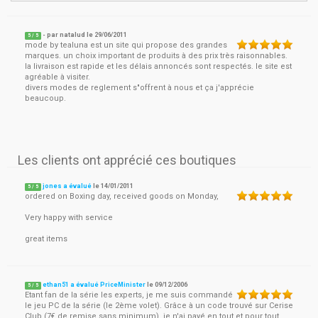
- par
natalud
le
29/06/2011
5
/ 5
mode by tealuna est un site qui propose des grandes
marques. un choix important de produits à des prix très raisonnables.
la livraison est rapide et les délais annoncés sont respectés. le site est
agréable à visiter.
divers modes de reglement s"offrent à nous et ça j'apprécie
beaucoup.
Les clients ont apprécié ces boutiques
jones a évalué
le
14/01/2011
5
/
5
ordered on Boxing day, received goods on Monday,
Very happy with service
great items
ethan51 a évalué PriceMinister
le
09/12/2006
5
/
5
Etant fan de la série les experts, je me suis commandé
le jeu PC de la série (le 2ème volet). Grâce à un code trouvé sur Cerise
Club (7€ de remise sans minimum), je n'ai payé en tout et pour tout