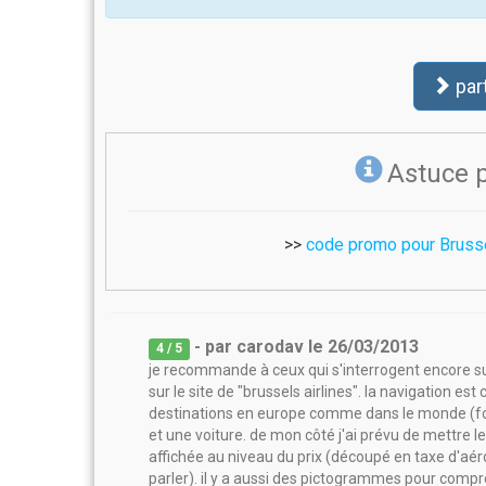
par
Astuce 
>>
code promo pour Brusse
- par
carodav
le
26/03/2013
4
/ 5
je recommande à ceux qui s'interrogent encore su
sur le site de "brussels airlines". la navigation es
destinations en europe comme dans le monde (focus 
et une voiture. de mon côté j'ai prévu de mettre l
affichée au niveau du prix (découpé en taxe d'aér
parler). il y a aussi des pictogrammes pour comp