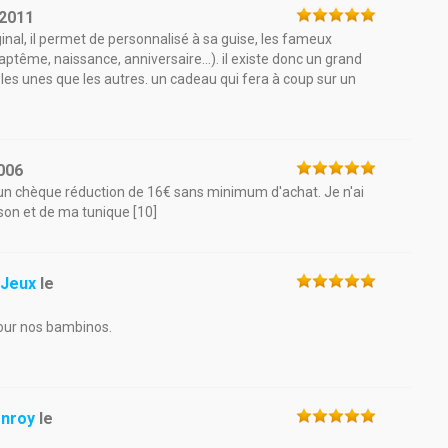
/2011
ginal, il permet de personnalisé à sa guise, les fameux
tême, naissance, anniversaire...). il existe donc un grand
 les unes que les autres. un cadeau qui fera à coup sur un
006
un chèque réduction de 16€ sans minimum d'achat. Je n'ai
aison et de ma tunique [10]
 Jeux
le
pour nos bambinos.
onroy
le