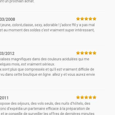
ant un prochain achat.
03/2008
 jeune, coloré,classe, sexy, adorable ! j'adore !!!il y a pas mal
és et au moment des soldes c'est vraiment super intéressant,
03/2012
valises magnifiques dans des couleurs acidulées qui me
quelques mois, est vraiment sérieux.
ix sont plus que compressés et qu'il est vraiment difficile de
 vu dans cette boutique en ligne. allez y et vous aurez envie
/2011
opose des séjours, des vols seuls, des nuits d'hôtels, des
t donc d'expédia un partenaire efficace à la préparation de
et je conseille de surveiller les offres de dernières minutes