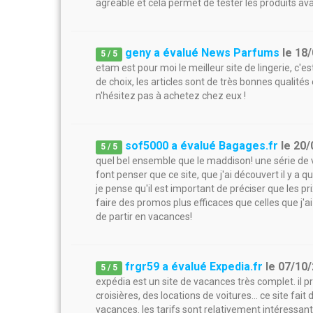
agréable et cela permet de tester les produits av
geny a évalué News Parfums
le
18/
5
/
5
etam est pour moi le meilleur site de lingerie, c'est
de choix, les articles sont de très bonnes qualit
n'hésitez pas à achetez chez eux !
sof5000 a évalué Bagages.fr
le
20/
5
/
5
quel bel ensemble que le maddison! une série de 
font penser que ce site, que j'ai découvert il y a 
je pense qu'il est important de préciser que les pr
faire des promos plus efficaces que celles que j'ai
de partir en vacances!
frgr59 a évalué Expedia.fr
le
07/10
5
/
5
expédia est un site de vacances très complet. il pr
croisières, des locations de voitures... ce site fai
vacances. les tarifs sont relativement intéressant 