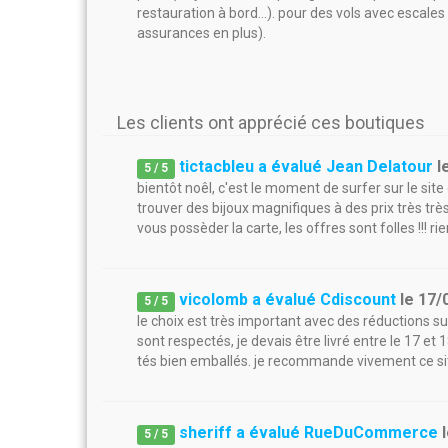
restauration à bord...). pour des vols avec escales
assurances en plus).
Les clients ont apprécié ces boutiques
tictacbleu a évalué Jean Delatour
l
5
/
5
bientôt noêl, c'est le moment de surfer sur le site 
trouver des bijoux magnifiques à des prix très très
vous possèder la carte, les offres sont folles !!! ri
vicolomb a évalué Cdiscount
le
17/
5
/
5
le choix est très important avec des réductions s
sont respectés, je devais être livré entre le 17 et 1
tés bien emballés. je recommande vivement ce site
sheriff a évalué RueDuCommerce
5
/
5