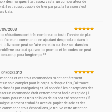
hoix des marques était assez vaste. un comparateur de
l est aussi possible de trier par prix. la livraison s'est
is kiala.
1/09/2008
à, les réductions sont très nombreuses toute l'année, de plus
isé de faire une commande en ajoutant des produits dans le
ni. la livraison peut se faire en relais ou chez soi. dans les
 problème. surtout qu'avec les promos et les codes, on peut
e beaucoup pour longtemps !!!!
e
04/02/2012
s commandes et ces trois commandes m'ont entièrement
et un soin complet pour le corps. a chaque fois, j'ai trouvé
les classés par catégories) et j'ai apprécié les descrptions des
passer un commande était extremement facile et rapide ( il
vraisons, pour mes trois colis les délais ont été respectés ( 5
é soigneusement emballés avec du papier de soie et des
que commande trois échantillons, je trouve cette attention