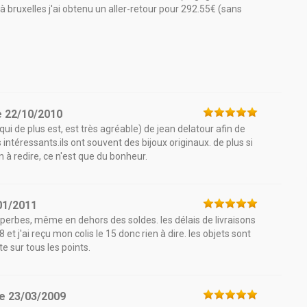
 à bruxelles j'ai obtenu un aller-retour pour 292.55€ (sans
e
22/10/2010
qui de plus est, est très agréable) de jean delatour afin de
 intéressants.ils ont souvent des bijoux originaux. de plus si
en à redire, ce n'est que du bonheur.
01/2011
uperbes, même en dehors des soldes. les délais de livraisons
8 et j'ai reçu mon colis le 15 donc rien à dire. les objets sont
 sur tous les points.
le
23/03/2009