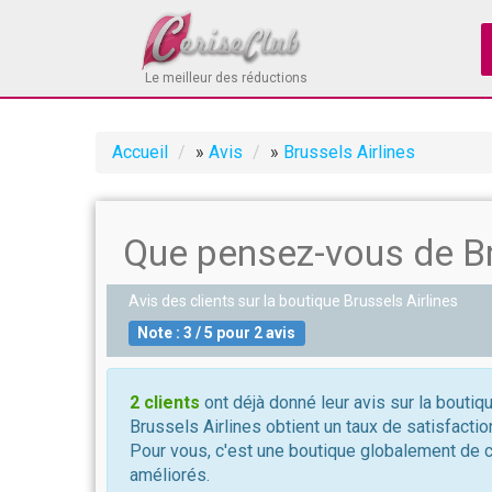
Le meilleur des réductions
Accueil
»
Avis
»
Brussels Airlines
Que pensez-vous de Br
Avis des clients sur la boutique
Brussels Airlines
Note :
3
/
5
pour
2
avis
2 clients
ont déjà donné leur avis sur la boutiq
Brussels Airlines obtient un taux de satisfactio
Pour vous, c'est une boutique globalement de 
améliorés.