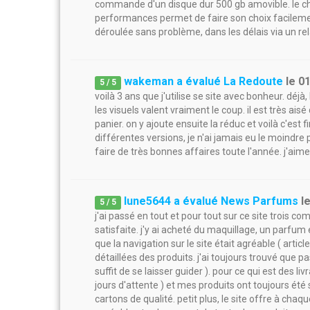
commande d'un disque dur 500 gb amovible. le c
performances permet de faire son choix facilement. i
déroulée sans problème, dans les délais via un rela
wakeman a évalué La Redoute
le
0
5
/
5
voilà 3 ans que j'utilise se site avec bonheur. déj
les visuels valent vraiment le coup. il est très a
panier. on y ajoute ensuite la réduc et voilà c'est fi
différentes versions, je n'ai jamais eu le moindre
faire de très bonnes affaires toute l'année. j'aim
lune5644 a évalué News Parfums
l
5
/
5
j'ai passé en tout et pour tout sur ce site troi
satisfaite. j'y ai acheté du maquillage, un parfum 
que la navigation sur le site était agréable ( artic
détaillées des produits. j'ai toujours trouvé que 
suffit de se laisser guider ). pour ce qui est des li
jours d'attente ) et mes produits ont toujours ét
cartons de qualité. petit plus, le site offre à cha