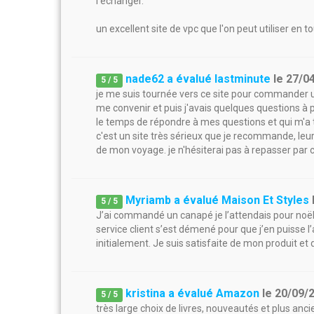
l'échanger.
un excellent site de vpc que l'on peut utiliser en t
nade62 a évalué lastminute
le
27/0
5
/
5
je me suis tournée vers ce site pour commander un
me convenir et puis j'avais quelques questions à p
le temps de répondre à mes questions et qui m'a
c'est un site très sérieux que je recommande, leurs
de mon voyage. je n'hésiterai pas à repasser par
Myriamb a évalué Maison Et Styles
5
/
5
J’ai commandé un canapé je l’attendais pour noël 
service client s’est démené pour que j’en puisse l’
initialement. Je suis satisfaite de mon produit et 
kristina a évalué Amazon
le
20/09/
5
/
5
très large choix de livres, nouveautés et plus anc