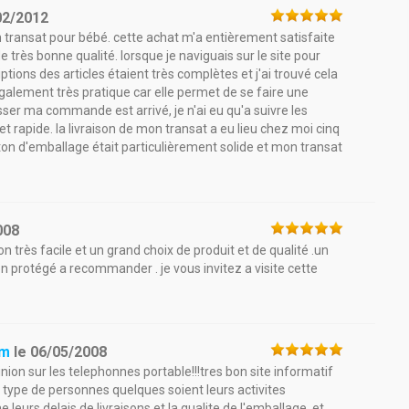
02/2012
 transat pour bébé. cette achat m'a entièrement satisfaite
de très bonne qualité. lorsque je naviguais sur le site pour
tions des articles étaient très complètes et j'ai trouvé cela
galement très pratique car elle permet de se faire une
er ma commande est arrivé, je n'ai eu qu'a suivre les
 et rapide. la livraison de mon transat a eu lieu chez moi cinq
ton d'emballage était particulièrement solide et mon transat
008
n très facile et un grand choix de produit et de qualité .un
ien protégé a recommander . je vous invitez a visite cette
om
le
06/05/2008
n sur les telephonnes portable!!!tres bon site informatif
ut type de personnes quelques soient leurs activites
eurs delais de livraisons et la qualite de l'emballage..et