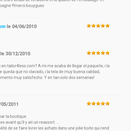
pagne !!!merci bouygues
com
le
04/06/2010
le
30/12/2010
c en tailor4less.com? A mi me acaba de llegar el paquete, i la
 queda que no clavado, i la tela de muy buena calidad,
momento muy satisfecho. Y en tan solo dos semanas!
/05/2011
ar la boutique.
avant qu'il y ait un reassort .....
lité de se faire livrer les achats dans une jolie boite qui rend