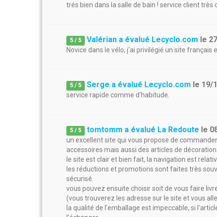
trés bien dans la salle de bain ! service client très 
Valérian a évalué Lecyclo.com
le
2
5
/
5
Novice dans le vélo, j'ai privilégié un site français e
Serge a évalué Lecyclo.com
le
19/
5
/
5
service rapide comme d'habitude.
tomtomm a évalué La Redoute
le
0
5
/
5
un excellent site qui vous propose de command
accessoires mais aussi des articles de décoratio
le site est clair et bien fait, la navigation est re
les réductions et promotions sont faites très souv
sécurisé.
vous pouvez ensuite choisir soit de vous faire livr
(vous trouverez les adresse sur le site et vous allez
la qualité de l'emballage est impeccable, si l'art