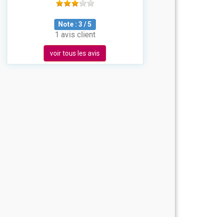
Note :
3
/
5
1 avis client
voir tous les avis