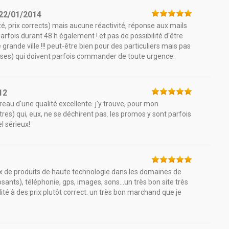
22/01/2014
é, prix corrects) mais aucune réactivité, réponse aux mails
. parfois durant 48 h également ! et pas de possibilité d'être
grande ville !!! peut-être bien pour des particuliers mais pas
ises) qui doivent parfois commander de toute urgence.
12
reau d'une qualité excellente. j'y trouve, pour mon
tres) qui, eux, ne se déchirent pas. les promos y sont parfois
el sérieux!
oix de produits de haute technologie dans les domaines de
ants), téléphonie, gps, images, sons...un très bon site très
té à des prix plutôt correct. un très bon marchand que je