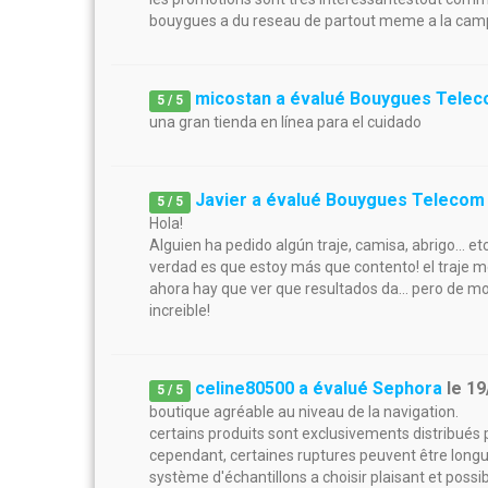
bouygues a du reseau de partout meme a la cam
micostan a évalué Bouygues Tele
5
/
5
una gran tienda en línea para el cuidado
Javier a évalué Bouygues Telecom
5
/
5
Hola!
Alguien ha pedido algún traje, camisa, abrigo... et
verdad es que estoy más que contento! el traje me
ahora hay que ver que resultados da... pero de 
increible!
celine80500 a évalué Sephora
le
19
5
/
5
boutique agréable au niveau de la navigation.
certains produits sont exclusivements distribués p
cependant, certaines ruptures peuvent être longues 
système d'échantillons a choisir plaisant et possibi