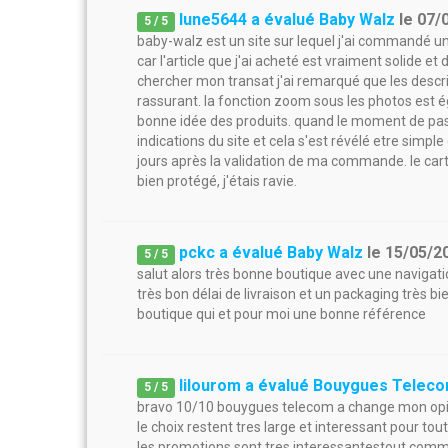
lune5644 a évalué Baby Walz
le
07/
5
/
5
baby-walz est un site sur lequel j'ai commandé un
car l'article que j'ai acheté est vraiment solide et 
chercher mon transat j'ai remarqué que les descrip
rassurant. la fonction zoom sous les photos est é
bonne idée des produits. quand le moment de pass
indications du site et cela s'est révélé etre simple
jours après la validation de ma commande. le car
bien protégé, j'étais ravie.
pckc a évalué Baby Walz
le
15/05/2
5
/
5
salut alors très bonne boutique avec une navigatio
très bon délai de livraison et un packaging très b
boutique qui et pour moi une bonne référence
lilourom a évalué Bouygues Telec
5
/
5
bravo 10/10 bouygues telecom a change mon opinio
le choix restent tres large et interessant pour to
les promotions sont tres interessantestout comme l