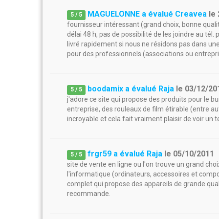
MAGUELONNE a évalué Creavea
le
5
/
5
fournisseur intéressant (grand choix, bonne qualit
délai 48 h, pas de possibilité de les joindre au tél
livré rapidement si nous ne résidons pas dans une 
pour des professionnels (associations ou entrepr
boodamix a évalué Raja
le
03/12/20
5
/
5
j'adore ce site qui propose des produits pour le bu
entreprise, des rouleaux de film étirable (entre au
incroyable et cela fait vraiment plaisir de voir un t
frgr59 a évalué Raja
le
05/10/2011
5
/
5
site de vente en ligne ou l'on trouve un grand ch
l'informatique (ordinateurs, accessoires et compos
complet qui propose des appareils de grande quali
recommande.