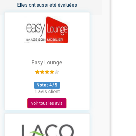
Elles ont aussi été évaluées
Easy Lounge
Note :
4
/
5
1 avis client
voir tous les avis