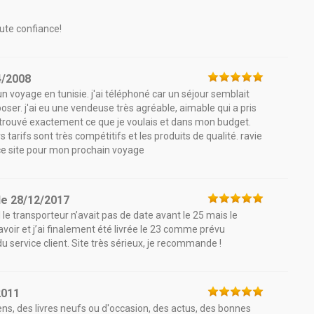
oute confiance!
4/2008
 voyage en tunisie. j'ai téléphoné car un séjour semblait
oser. j'ai eu une vendeuse très agréable, aimable qui a pris
 trouvé exactement ce que je voulais et dans mon budget.
 tarifs sont très compétitifs et les produits de qualité. ravie
 ce site pour mon prochain voyage
le
28/12/2017
le transporteur n’avait pas de date avant le 25 mais le
avoir et j’ai finalement été livrée le 23 comme prévu
du service client. Site très sérieux, je recommande !
2011
iens, des livres neufs ou d'occasion, des actus, des bonnes